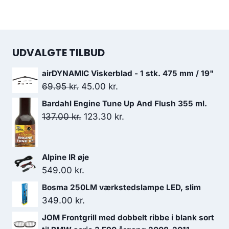
UDVALGTE TILBUD
airDYNAMIC Viskerblad - 1 stk. 475 mm / 19"
Den
Den
69.95
kr.
45.00
kr.
oprindelige
aktuelle
Bardahl Engine Tune Up And Flush 355 ml.
pris
pris
Den
Den
137.00
kr.
123.30
kr.
var:
er:
oprindelige
aktuelle
69.95 kr..
45.00 kr..
pris
pris
Alpine IR øje
var:
er:
549.00
kr.
137.00 kr..
123.30 kr..
Bosma 250LM værkstedslampe LED, slim
349.00
kr.
JOM Frontgrill med dobbelt ribbe i blank sort