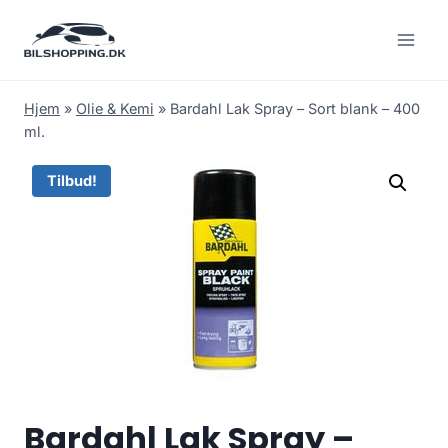
Fortsæt
til
indhold
Hjem
»
Olie & Kemi
»
Bardahl Lak Spray – Sort blank – 400
ml.
Tilbud!
Bardahl Lak Spray –