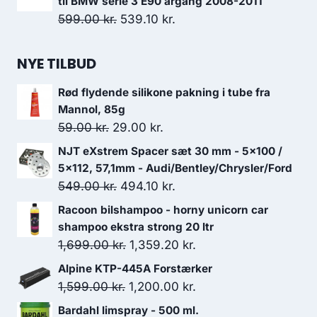
til BMW serie 3 E90 årgang 2008-2011
Den
Den
599.00
kr.
539.10
kr.
oprindelige
aktuelle
pris
pris
NYE TILBUD
var:
er:
Rød flydende silikone pakning i tube fra
599.00 kr..
539.10 kr..
Mannol, 85g
Den
Den
59.00
kr.
29.00
kr.
oprindelige
aktuelle
NJT eXstrem Spacer sæt 30 mm - 5x100 /
pris
pris
5x112, 57,1mm - Audi/Bentley/Chrysler/Ford
var:
er:
Den
Den
549.00
kr.
494.10
kr.
59.00 kr..
29.00 kr..
oprindelige
aktuelle
Racoon bilshampoo - horny unicorn car
pris
pris
shampoo ekstra strong 20 ltr
var:
er:
Den
Den
1,699.00
kr.
1,359.20
kr.
549.00 kr..
494.10 kr..
oprindelige
aktuelle
Alpine KTP-445A Forstærker
pris
pris
Den
Den
1,599.00
kr.
1,200.00
kr.
var:
er:
oprindelige
aktuelle
Bardahl limspray - 500 ml.