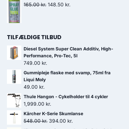
1,699.00 kr..
1,359.20 kr..
pris
pris
Den
Den
165.00
kr.
148.50
kr.
var:
er:
oprindelige
aktuelle
1,599.00 kr..
1,200.00 kr..
pris
pris
var:
er:
165.00 kr..
148.50 kr..
TILFÆLDIGE TILBUD
Diesel System Super Clean Additiv, High-
Performance, Pro-Tec, 5l
749.00
kr.
Gummipleje flaske med svamp, 75ml fra
Liqui Moly
49.00
kr.
Thule Hangon - Cykelholder til 4 cykler
1,999.00
kr.
Kärcher K-Serie Skumlanse
Den
Den
548.00
kr.
394.00
kr.
oprindelige
aktuelle