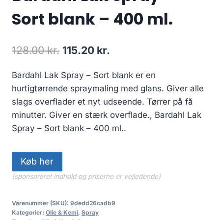
Sort blank – 400 ml.
Den
Den
128.00
kr.
115.20
kr.
oprindelige
aktuelle
Bardahl Lak Spray – Sort blank er en
pris
pris
hurtigtørrende spraymaling med glans. Giver alle
var:
er:
slags overflader et nyt udseende. Tørrer på få
128.00 kr..
115.20 kr..
minutter. Giver en stærk overflade., Bardahl Lak
Spray – Sort blank – 400 ml..
Køb her
(sponsoreret indhold og priserne er vejledende)
Varenummer (SKU):
9dedd26cadb9
Kategorier:
Olie & Kemi
,
Spray