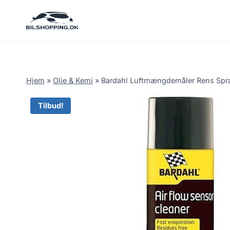
Fortsæt
til
indhold
Hjem
»
Olie & Kemi
»
Bardahl Luftmængdemåler Rens Spra
Tilbud!