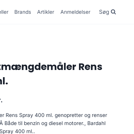
Søg
ller
Brands
Artikler
Anmeldelser
ftmængdemåler Rens
l.
Den
.
ge
aktuelle
r Rens Spray 400 ml. genopretter og renser
pris
 Både til benzin og diesel motorer., Bardahl
er:
pray 400 ml..