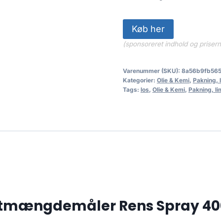
238.00 kr
Køb her
(sponsoreret indhold og priser
Varenummer (SKU):
8a56b9fb56
Kategorier:
Olie & Kemi
,
Pakning, 
Tags:
los
,
Olie & Kemi
,
Pakning, li
ftmængdemåler Rens Spray 40