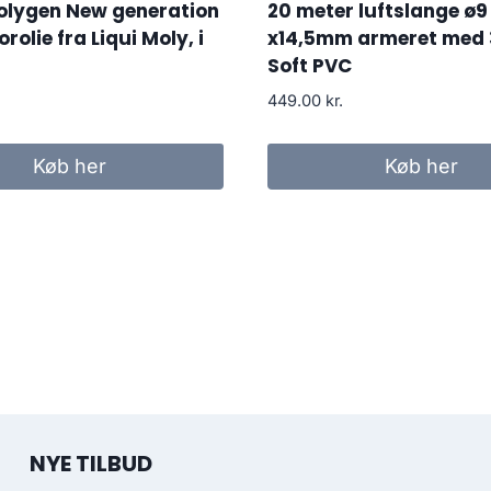
lygen New generation
20 meter luftslange ø9
olie fra Liqui Moly, i
x14,5mm armeret med 
Soft PVC
449.00
kr.
Køb her
Køb her
NYE TILBUD