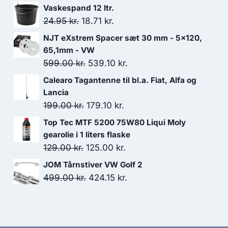
Vaskespand 12 ltr.
Den
Den
24.95
kr.
18.71
kr.
oprindelige
aktuelle
NJT eXstrem Spacer sæt 30 mm - 5x120,
pris
pris
65,1mm - VW
var:
er:
Den
Den
599.00
kr.
539.10
kr.
24.95 kr..
18.71 kr..
oprindelige
aktuelle
Calearo Tagantenne til bl.a. Fiat, Alfa og
pris
pris
Lancia
var:
er:
Den
Den
199.00
kr.
179.10
kr.
599.00 kr..
539.10 kr..
oprindelige
aktuelle
Top Tec MTF 5200 75W80 Liqui Moly
pris
pris
gearolie i 1 liters flaske
var:
er:
Den
Den
129.00
kr.
125.00
kr.
199.00 kr..
179.10 kr..
oprindelige
aktuelle
JOM Tårnstiver VW Golf 2
pris
pris
Den
Den
499.00
kr.
424.15
kr.
var:
er:
oprindelige
aktuelle
129.00 kr..
125.00 kr..
pris
pris
var:
er: