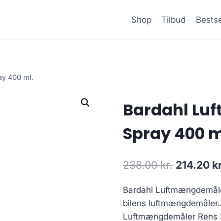
Shop
Tilbud
Bestse
y 400 ml.
Bardahl Lu
Spray 400 m
Den
238.00
kr.
214.20
kr
oprindeli
Bardahl Luftmængdemåle
pris
bilens luftmængdemåler.Â
var:
Luftmængdemåler Rens S