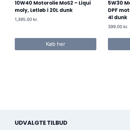
10W40 Motorolie MoS2 – Liqui
5W30 Mo
moly, Letløb i 20L dunk
DPF motor
4l dunk
1,395.00
kr.
399.00
kr.
Køb her
UDVALGTE TILBUD