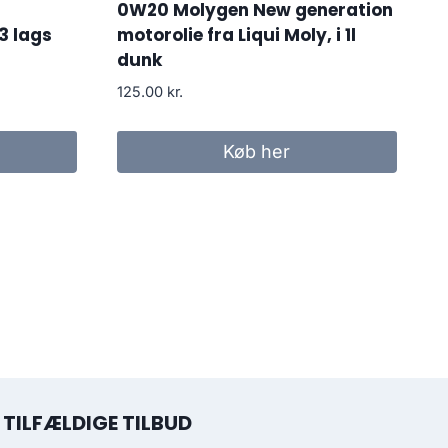
0W20 Molygen New generation
3 lags
motorolie fra Liqui Moly, i 1l
dunk
125.00
kr.
Køb her
TILFÆLDIGE TILBUD