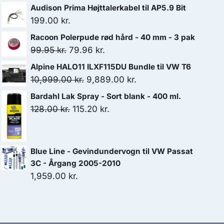
Audison Prima Højttalerkabel til AP5.9 Bit
199.00
kr.
Racoon Polerpude rød hård - 40 mm - 3 pak
Den
Den
99.95
kr.
79.96
kr.
oprindelige
aktuelle
Alpine HALO11 ILXF115DU Bundle til VW T6
pris
pris
Den
Den
10,999.00
kr.
9,889.00
kr.
var:
er:
oprindelige
aktuelle
Bardahl Lak Spray - Sort blank - 400 ml.
99.95 kr..
79.96 kr..
pris
pris
Den
Den
128.00
kr.
115.20
kr.
var:
er:
oprindelige
aktuelle
10,999.00 kr..
9,889.00 kr..
pris
pris
var:
er:
Blue Line - Gevindundervogn til VW Passat
128.00 kr..
115.20 kr..
3C - Årgang 2005-2010
1,959.00
kr.