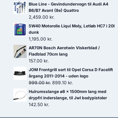
Blue Line - Gevindundervogn til Audi A4
B6/B7 Avant (8e) Quattro
2,459.00
kr.
5W40 Motorolie Liqui Moly, Letløb HC7 i 20l
dunk
1,195.00
kr.
AR70N Bosch Aerotwin Viskerblad /
Fladblad 70cm lang
157.00
kr.
JOM Frontgrill sort til Opel Corsa D Facelift
årgang 2011-2014 - uden logo
Den
Den
999.00
kr.
899.10
kr.
oprindelige
aktuelle
Hulrumsslange ø8 x 1500mm lang med
pris
pris
drypfri inderslange, til Jwl bodypistoler
var:
er:
142.50
kr.
999.00 kr..
899.10 kr..