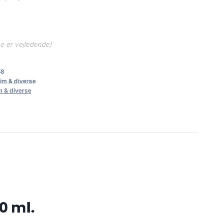
..
214.20 kr..
ne er vejledende)
58
lim & diverse
m & diverse
0 ml.