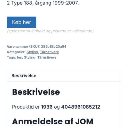
449.00 kr..
381.65 kr..
2 Type 188, årgang 1999-2007.
Køb her
(sponsoreret indhold og priserne er vejledende)
Varenummer (SKU):
385b8fb20a54
Kategorier:
Styling
,
Tårnstivere
Tags:
los
,
Styling
,
Tårnstivere
Beskrivelse
Beskrivelse
Produktid er
1936
og
4048961085212
Anmeldelse af JOM