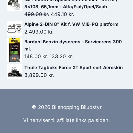
5x108, 65,1mm - Alfa/Fiat/Opel/Saab
Den
Den
499.00
kr.
449.10
kr.
oprindelige
aktuelle
Alpine 2-DIN 8" Kit f. VW MIB-PQ platform
pris
pris
2,499.00
kr.
var:
er:
Bardahl Benzin dyserens - Servicerens 300
499.00 kr..
449.10 kr..
ml.
Den
Den
148.00
kr.
133.20
kr.
oprindelige
aktuelle
Thule Tagboks Force XT Sport sort Aeroskin
pris
pris
3,899.00
kr.
var:
er:
148.00 kr..
133.20 kr..
© 2026 Bilshopping Biludstyr
Vi henviser til affiliate links på siden.