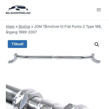
Fortsæt
til
indhold
Hjem
»
Styling
»
JOM Tårnstiver til Fiat Punto 2 Type 188,
årgang 1999-2007
Tilbud!