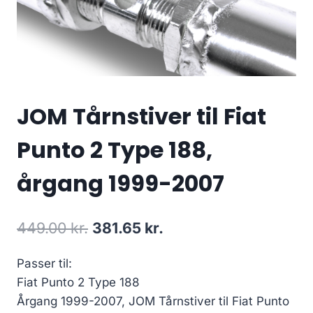
JOM Tårnstiver til Fiat
Punto 2 Type 188,
årgang 1999-2007
Den
Den
449.00
kr.
381.65
kr.
oprindelige
aktuelle
Passer til:
pris
pris
Fiat Punto 2 Type 188
var:
er:
Årgang 1999-2007, JOM Tårnstiver til Fiat Punto