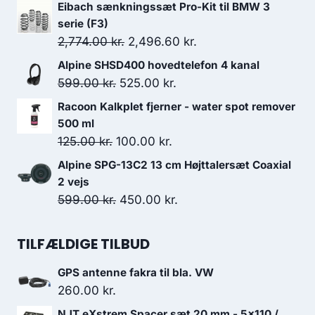
var:
er:
Eibach sænkningssæt Pro-Kit til BMW 3
110.00 kr..
99.00 kr..
serie (F3)
Den
Den
2,774.00
kr.
2,496.60
kr.
oprindelige
aktuelle
Alpine SHSD400 hovedtelefon 4 kanal
pris
pris
Den
Den
599.00
kr.
525.00
kr.
var:
er:
oprindelige
aktuelle
Racoon Kalkplet fjerner - water spot remover
2,774.00 kr..
2,496.60 kr..
pris
pris
500 ml
var:
er:
Den
Den
125.00
kr.
100.00
kr.
599.00 kr..
525.00 kr..
oprindelige
aktuelle
Alpine SPG-13C2 13 cm Højttalersæt Coaxial
pris
pris
2 vejs
var:
er:
Den
Den
599.00
kr.
450.00
kr.
125.00 kr..
100.00 kr..
oprindelige
aktuelle
pris
pris
TILFÆLDIGE TILBUD
var:
er:
GPS antenne fakra til bla. VW
599.00 kr..
450.00 kr..
260.00
kr.
NJT eXstrem Spacer sæt 20 mm - 5x110 /