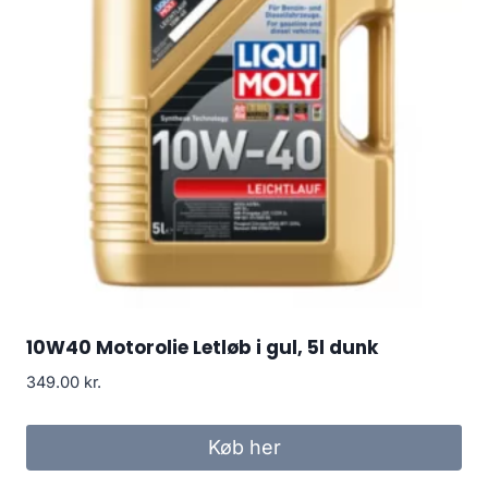
10W40 Motorolie Letløb i gul, 5l dunk
349.00
kr.
Køb her