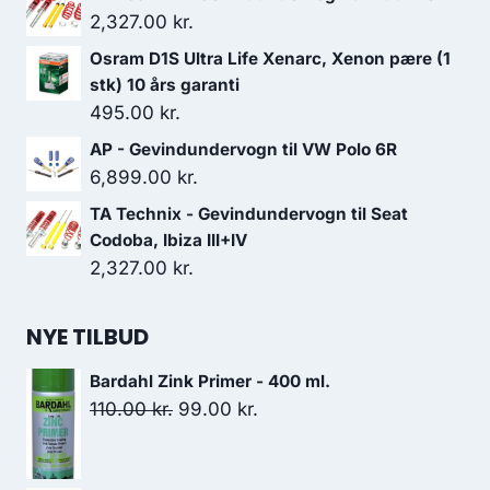
2,327.00
kr.
Osram D1S Ultra Life Xenarc, Xenon pære (1
stk) 10 års garanti
495.00
kr.
AP - Gevindundervogn til VW Polo 6R
6,899.00
kr.
TA Technix - Gevindundervogn til Seat
Codoba, Ibiza III+IV
2,327.00
kr.
NYE TILBUD
Bardahl Zink Primer - 400 ml.
Den
Den
110.00
kr.
99.00
kr.
oprindelige
aktuelle
pris
pris