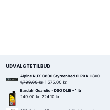
UDVALGTE TILBUD
Alpine RUX-C800 Styreenhed til PXA-H800
Den
Den
1,799.00
kr.
1,575.00
kr.
oprindelige
aktuelle
Bardahl Gearolie - DSG OLIE - 1 ltr
pris
pris
Den
Den
249.00
kr.
224.10
kr.
var:
er:
oprindelige
aktuelle
1,799.00 kr..
1,575.00 kr..
pris
pris