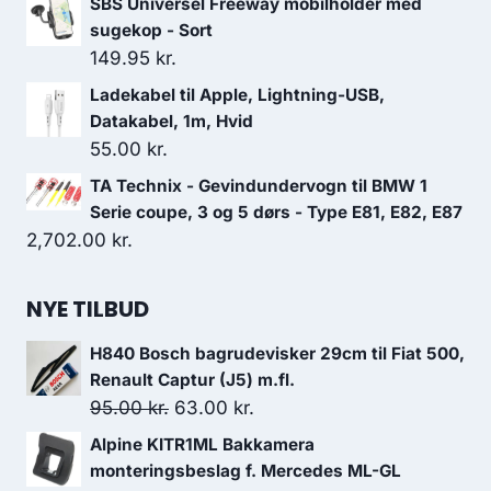
SBS Universel Freeway mobilholder med
var:
er:
sugekop - Sort
149.95
kr.
249.00 kr..
224.10 kr..
Ladekabel til Apple, Lightning-USB,
Datakabel, 1m, Hvid
55.00
kr.
TA Technix - Gevindundervogn til BMW 1
Serie coupe, 3 og 5 dørs - Type E81, E82, E87
2,702.00
kr.
NYE TILBUD
H840 Bosch bagrudevisker 29cm til Fiat 500,
Renault Captur (J5) m.fl.
Den
Den
95.00
kr.
63.00
kr.
oprindelige
aktuelle
Alpine KITR1ML Bakkamera
pris
pris
monteringsbeslag f. Mercedes ML-GL