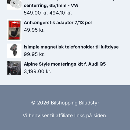
centerring, 65,1mm - VW
Den
Den
549.00
kr.
494.10
kr.
oprindelige
aktuelle
Anhængerstik adapter 7/13 pol
pris
pris
49.95
kr.
var:
er:
549.00 kr..
494.10 kr..
Isimple magnetisk telefonholder til luftdyse
99.95
kr.
Alpine Style monterings kit f. Audi Q5
3,199.00
kr.
© 2026 Bilshopping Biludstyr
Vi henviser til affiliate links på siden.