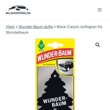
Fortsæt
til
indhold
Hjem
»
Wunder-Baum dufte
»
Black Classic duftegran fra
Wunderbaum