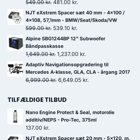
var:
er:
Den
Den
549.00
kr.
481.00
kr.
95.00 kr..
63.00 kr..
oprindelige
aktuelle
NJT eXstrem Spacer sæt 40 mm - 4x100 /
pris
pris
4x108, 57,1mm - BMW/Seat/Skoda/VW
var:
er:
Den
Den
599.00
kr.
539.10
kr.
549.00 kr..
481.00 kr..
oprindelige
aktuelle
Alpine SBG1244BP 12" Subwoofer
pris
pris
Båndpasskasse
var:
er:
Den
Den
1,649.00
kr.
1,237.00
kr.
599.00 kr..
539.10 kr..
oprindelige
aktuelle
Adaptiv Navigationsopgradering til
pris
pris
Mercedes A-klasse, GLA, CLA - årgang 2017
var:
er:
Den
Den
6,999.00
kr.
6,649.05
kr.
1,649.00 kr..
1,237.00 kr..
oprindelige
aktuelle
pris
pris
TILFÆLDIGE TILBUD
var:
er:
Nano Engine Protect & Seal, motorolie
6,999.00 kr..
6,649.05 kr..
additiv/NEPS - Pro-Tec, 375ml
137.00
kr.
NJT eXstrem Spacer sæt 20 mm - 5x120, m.