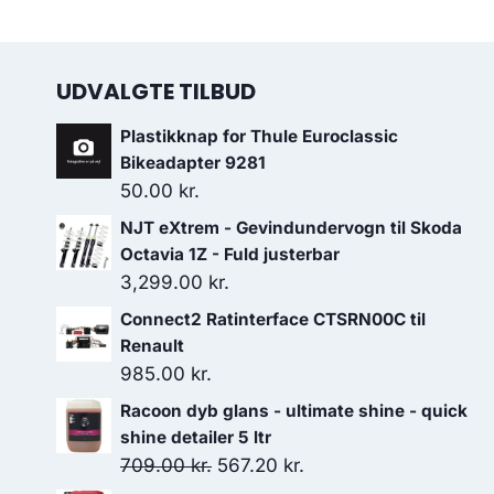
UDVALGTE TILBUD
Plastikknap for Thule Euroclassic
Bikeadapter 9281
50.00
kr.
NJT eXtrem - Gevindundervogn til Skoda
Octavia 1Z - Fuld justerbar
3,299.00
kr.
Connect2 Ratinterface CTSRN00C til
Renault
985.00
kr.
Racoon dyb glans - ultimate shine - quick
shine detailer 5 ltr
Den
Den
709.00
kr.
567.20
kr.