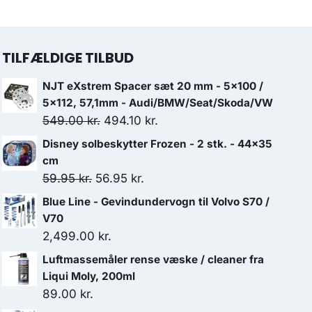
TILFÆLDIGE TILBUD
NJT eXstrem Spacer sæt 20 mm - 5x100 /
5x112, 57,1mm - Audi/BMW/Seat/Skoda/VW
Den
Den
549.00
kr.
494.10
kr.
oprindelige
aktuelle
Disney solbeskytter Frozen - 2 stk. - 44x35
pris
pris
cm
var:
er:
Den
Den
59.95
kr.
56.95
kr.
549.00 kr..
494.10 kr..
oprindelige
aktuelle
Blue Line - Gevindundervogn til Volvo S70 /
pris
pris
V70
var:
er:
2,499.00
kr.
59.95 kr..
56.95 kr..
Luftmassemåler rense væske / cleaner fra
Liqui Moly, 200ml
89.00
kr.