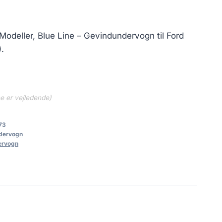
-Modeller, Blue Line – Gevindundervogn til Ford
.
ne er vejledende)
73
dervogn
ervogn