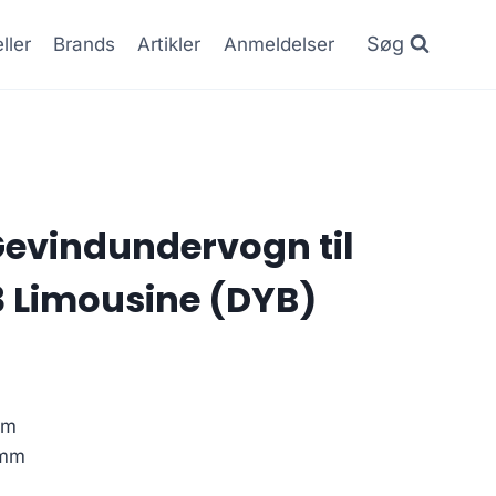
Søg
ller
Brands
Artikler
Anmeldelser
 Gevindundervogn til
3 Limousine (DYB)
mm
 mm