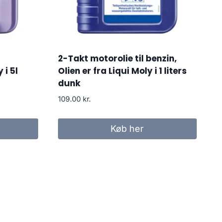
2-Takt motorolie til benzin,
 i 5l
Olien er fra Liqui Moly i 1 liters
dunk
109.00
kr.
Køb her