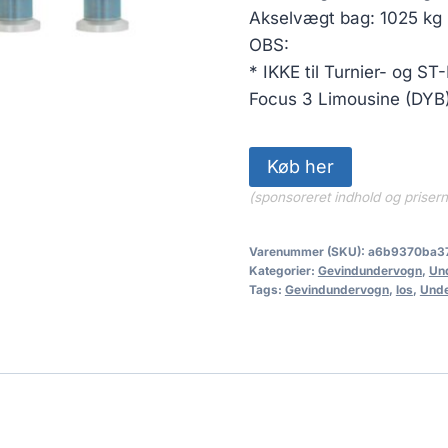
Akselvægt bag: 1025 kg
OBS:
* IKKE til Turnier- og ST
Focus 3 Limousine (DYB)
Køb her
(sponsoreret indhold og priser
Varenummer (SKU):
a6b9370ba3
Kategorier:
Gevindundervogn
,
Un
Tags:
Gevindundervogn
,
los
,
Und