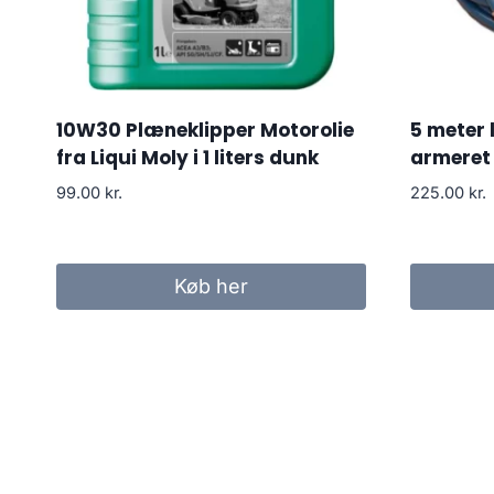
10W30 Plæneklipper Motorolie
5 meter 
fra Liqui Moly i 1 liters dunk
armeret 
99.00
kr.
225.00
kr.
Køb her