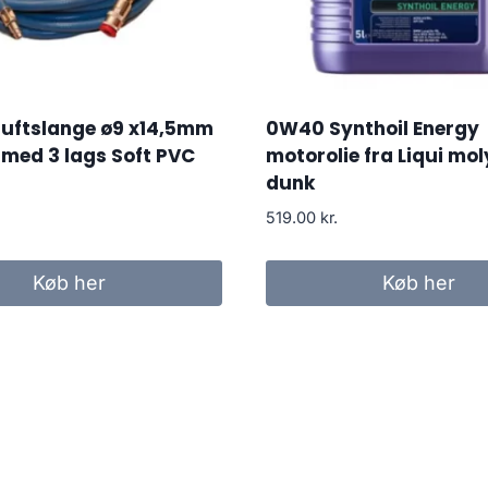
luftslange ø9 x14,5mm
0W40 Synthoil Energy
med 3 lags Soft PVC
motorolie fra Liqui moly
dunk
519.00
kr.
Køb her
Køb her