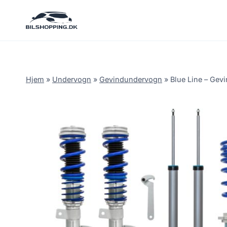
Fortsæt
til
indhold
Hjem
»
Undervogn
»
Gevindundervogn
»
Blue Line – Gev