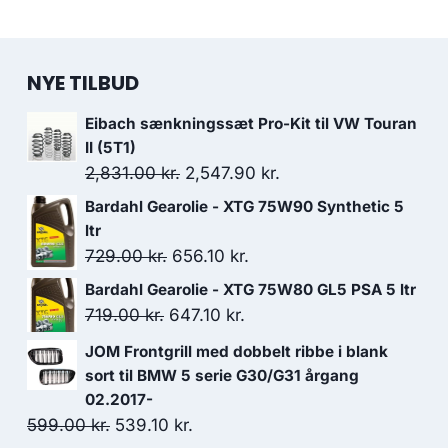
NYE TILBUD
Eibach sænkningssæt Pro-Kit til VW Touran
II (5T1)
Den
Den
2,831.00
kr.
2,547.90
kr.
oprindelige
aktuelle
Bardahl Gearolie - XTG 75W90 Synthetic 5
pris
pris
ltr
var:
er:
Den
Den
729.00
kr.
656.10
kr.
2,831.00 kr..
2,547.90 kr..
oprindelige
aktuelle
Bardahl Gearolie - XTG 75W80 GL5 PSA 5 ltr
pris
pris
Den
Den
719.00
kr.
647.10
kr.
var:
er:
oprindelige
aktuelle
JOM Frontgrill med dobbelt ribbe i blank
729.00 kr..
656.10 kr..
pris
pris
sort til BMW 5 serie G30/G31 årgang
var:
er:
02.2017-
719.00 kr..
647.10 kr..
Den
Den
599.00
kr.
539.10
kr.