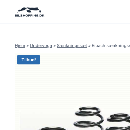
Fortsæt
til
indhold
Hjem
»
Undervogn
»
Sænkningssæt
»
Eibach sænkningssæ
Tilbud!