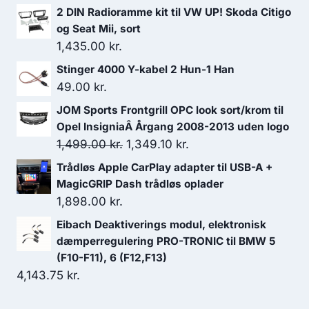
2 DIN Radioramme kit til VW UP! Skoda Citigo
og Seat Mii, sort
1,435.00
kr.
Stinger 4000 Y-kabel 2 Hun-1 Han
49.00
kr.
JOM Sports Frontgrill OPC look sort/krom til
Opel InsigniaÂ Årgang 2008-2013 uden logo
Den
Den
1,499.00
kr.
1,349.10
kr.
oprindelige
aktuelle
Trådløs Apple CarPlay adapter til USB-A +
pris
pris
MagicGRIP Dash trådløs oplader
var:
er:
1,898.00
kr.
1,499.00 kr..
1,349.10 kr..
Eibach Deaktiverings modul, elektronisk
dæmperregulering PRO-TRONIC til BMW 5
(F10-F11), 6 (F12,F13)
4,143.75
kr.