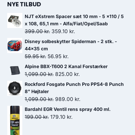
NYE TILBUD
NJT eXstrem Spacer sæt 10 mm - 5 x110 / 5
x 108, 65,1 mm - Alfa/Fiat/Opel/Saab
Den
Den
399.00
kr.
359.10
kr.
oprindelige
aktuelle
Disney solbeskytter Spiderman - 2 stk. -
pris
pris
44x35 cm
var:
er:
Den
Den
59.95
kr.
56.95
kr.
399.00 kr..
359.10 kr..
oprindelige
aktuelle
Alpine BBX-T600 2 Kanal Forstærker
pris
pris
Den
Den
1,099.00
kr.
825.00
kr.
var:
er:
oprindelige
aktuelle
Rockford Fosgate Punch Pro PPS4-8 Punch
59.95 kr..
56.95 kr..
pris
pris
8" Højtaler
var:
er:
Den
Den
1,099.00
kr.
989.00
kr.
1,099.00 kr..
825.00 kr..
oprindelige
aktuelle
Bardahl EGR Ventil rens spray 400 ml.
pris
pris
Den
Den
199.00
kr.
179.10
kr.
var:
er:
oprindelige
aktuelle
1,099.00 kr..
989.00 kr..
pris
pris