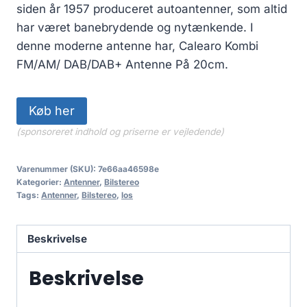
siden år 1957 produceret autoantenner, som altid
har været banebrydende og nytænkende. I
denne moderne antenne har, Calearo Kombi
FM/AM/ DAB/DAB+ Antenne På 20cm.
Køb her
(sponsoreret indhold og priserne er vejledende)
Varenummer (SKU):
7e66aa46598e
Kategorier:
Antenner
,
Bilstereo
Tags:
Antenner
,
Bilstereo
,
los
Beskrivelse
Beskrivelse