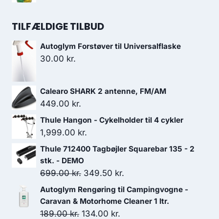
var:
er:
199.00 kr..
179.10 kr..
TILFÆLDIGE TILBUD
Autoglym Forstøver til Universalflaske
30.00
kr.
Calearo SHARK 2 antenne, FM/AM
449.00
kr.
Thule Hangon - Cykelholder til 4 cykler
1,999.00
kr.
Thule 712400 Tagbøjler Squarebar 135 - 2
stk. - DEMO
Den
Den
699.00
kr.
349.50
kr.
oprindelige
aktuelle
Autoglym Rengøring til Campingvogne -
pris
pris
Caravan & Motorhome Cleaner 1 ltr.
var:
er:
Den
Den
189.00
kr.
134.00
kr.