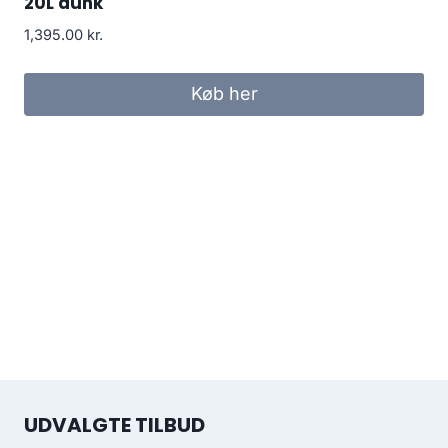
20L dunk
1,395.00
kr.
Køb her
UDVALGTE TILBUD