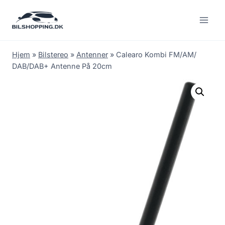
Fortsæt
til
indhold
Hjem
»
Bilstereo
»
Antenner
»
Calearo Kombi FM/AM/
DAB/DAB+ Antenne På 20cm