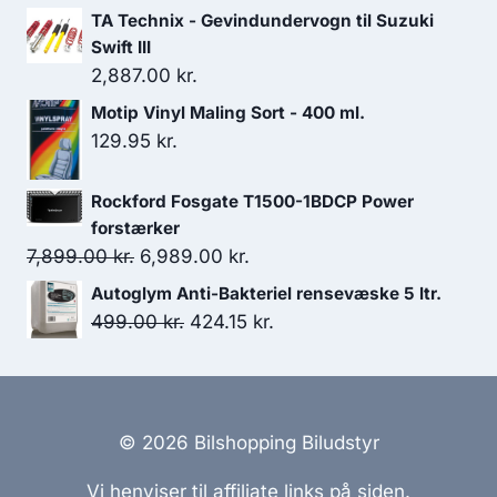
oprindelige
aktuelle
TA Technix - Gevindundervogn til Suzuki
pris
pris
Swift III
var:
er:
2,887.00
kr.
2,249.00 kr..
1,799.20 kr..
Motip Vinyl Maling Sort - 400 ml.
129.95
kr.
Rockford Fosgate T1500-1BDCP Power
forstærker
Den
Den
7,899.00
kr.
6,989.00
kr.
oprindelige
aktuelle
Autoglym Anti-Bakteriel rensevæske 5 ltr.
pris
pris
Den
Den
499.00
kr.
424.15
kr.
var:
er:
oprindelige
aktuelle
7,899.00 kr..
6,989.00 kr..
pris
pris
var:
er:
499.00 kr..
424.15 kr..
© 2026 Bilshopping Biludstyr
Vi henviser til affiliate links på siden.