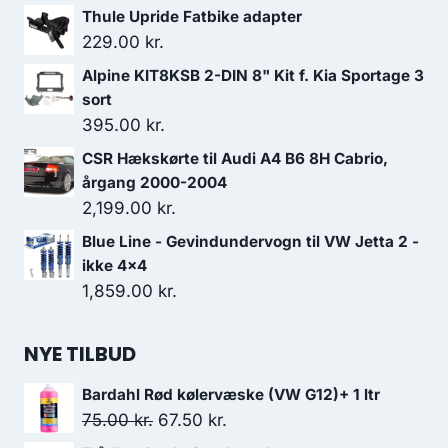
Thule Upride Fatbike adapter
229.00
kr.
Alpine KIT8KSB 2-DIN 8" Kit f. Kia Sportage 3
sort
395.00
kr.
CSR Hækskørte til Audi A4 B6 8H Cabrio,
årgang 2000-2004
2,199.00
kr.
Blue Line - Gevindundervogn til VW Jetta 2 -
ikke 4x4
1,859.00
kr.
NYE TILBUD
Bardahl Rød kølervæske (VW G12)+ 1 ltr
Den
Den
75.00
kr.
67.50
kr.
oprindelige
aktuelle