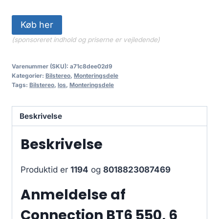
Køb her
(sponsoreret indhold og priserne er vejledende)
Varenummer (SKU):
a71c8dee02d9
Kategorier:
Bilstereo
,
Monteringsdele
Tags:
Bilstereo
,
los
,
Monteringsdele
Beskrivelse
Beskrivelse
Produktid er
1194
og
8018823087469
Anmeldelse af
Connection BT6 550, 6