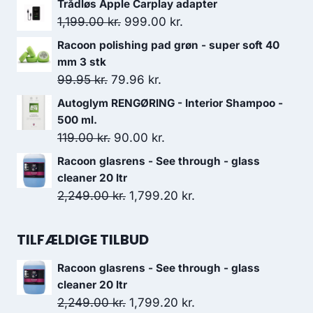
Trådløs Apple Carplay adapter
pris
pris
Den
Den
1,199.00
kr.
999.00
kr.
var:
er:
oprindelige
aktuelle
Racoon polishing pad grøn - super soft 40
75.00 kr..
67.50 kr..
pris
pris
mm 3 stk
var:
er:
Den
Den
99.95
kr.
79.96
kr.
1,199.00 kr..
999.00 kr..
oprindelige
aktuelle
Autoglym RENGØRING - Interior Shampoo -
pris
pris
500 ml.
var:
er:
Den
Den
119.00
kr.
90.00
kr.
99.95 kr..
79.96 kr..
oprindelige
aktuelle
Racoon glasrens - See through - glass
pris
pris
cleaner 20 ltr
var:
er:
Den
Den
2,249.00
kr.
1,799.20
kr.
119.00 kr..
90.00 kr..
oprindelige
aktuelle
pris
pris
TILFÆLDIGE TILBUD
var:
er:
Racoon glasrens - See through - glass
2,249.00 kr..
1,799.20 kr..
cleaner 20 ltr
Den
Den
2,249.00
kr.
1,799.20
kr.