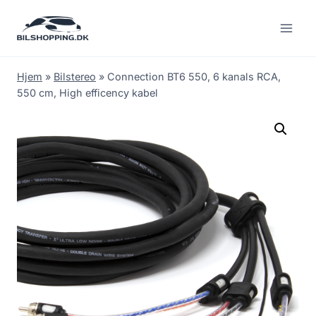
Fortsæt
til
indhold
Hjem
»
Bilstereo
»
Connection BT6 550, 6 kanals RCA,
550 cm, High efficency kabel