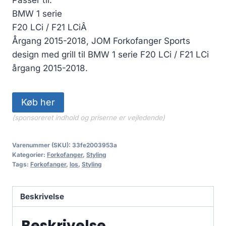
pris
pris
BMW 1 serie
var:
er:
F20 LCi / F21 LCiÂ
5,499.00 kr..
5,224.05 kr..
Årgang 2015-2018, JOM Forkofanger Sports
design med grill til BMW 1 serie F20 LCi / F21 LCi
årgang 2015-2018.
Køb her
(sponsoreret indhold og priserne er vejledende)
Varenummer (SKU):
33fe2003953a
Kategorier:
Forkofanger
,
Styling
Tags:
Forkofanger
,
los
,
Styling
Beskrivelse
Beskrivelse