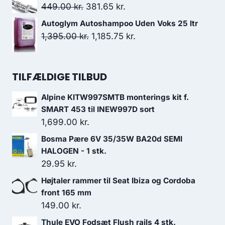
699.00 kr..
629.10 kr..
pris
pris
Den
Den
449.00
kr.
381.65
kr.
var:
er:
oprindelige
aktuelle
Autoglym Autoshampoo Uden Voks 25 ltr
68.00 kr..
51.00 kr..
pris
pris
Den
Den
1,395.00
kr.
1,185.75
kr.
var:
er:
oprindelige
aktuelle
449.00 kr..
381.65 kr..
pris
pris
TILFÆLDIGE TILBUD
var:
er:
1,395.00 kr..
1,185.75 kr..
Alpine KITW997SMTB monterings kit f.
SMART 453 til INEW997D sort
1,699.00
kr.
Bosma Pære 6V 35/35W BA20d SEMI
HALOGEN - 1 stk.
29.95
kr.
Højtaler rammer til Seat Ibiza og Cordoba
front 165 mm
149.00
kr.
Thule EVO Fodsæt Flush rails 4 stk.