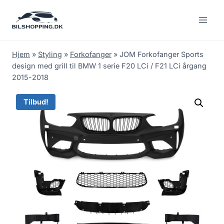
Fortsæt
til
indhold
Hjem
»
Styling
»
Forkofanger
»
JOM Forkofanger Sports
design med grill til BMW 1 serie F20 LCi / F21 LCi årgang
2015-2018
Tilbud!