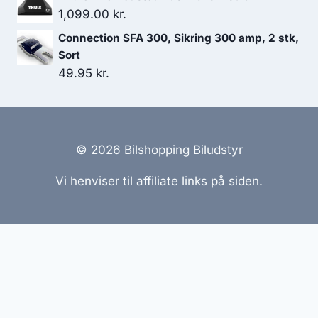
1,099.00
kr.
Connection SFA 300, Sikring 300 amp, 2 stk,
Sort
49.95
kr.
© 2026 Bilshopping Biludstyr
Vi henviser til affiliate links på siden.
Hjemmesider Til Salg
|
Hjemmeside Udvikling
|
Online
Tilbud
Denne side kan være skabt med AI! Indholdet er
genereret med henblik på at informere og inspirere,