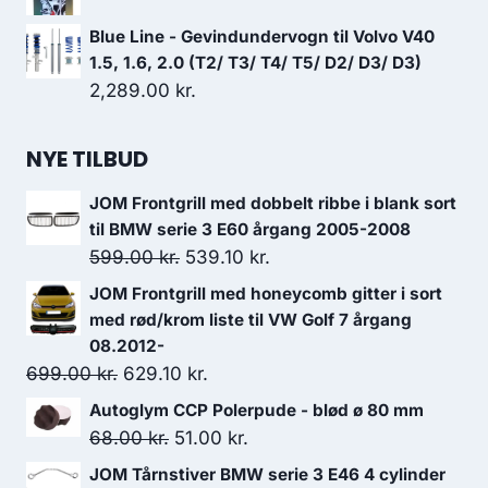
pris
pris
var:
er:
Blue Line - Gevindundervogn til Volvo V40
84.00 kr..
75.60 kr..
1.5, 1.6, 2.0 (T2/ T3/ T4/ T5/ D2/ D3/ D3)
2,289.00
kr.
NYE TILBUD
JOM Frontgrill med dobbelt ribbe i blank sort
til BMW serie 3 E60 årgang 2005-2008
Den
Den
599.00
kr.
539.10
kr.
oprindelige
aktuelle
JOM Frontgrill med honeycomb gitter i sort
pris
pris
med rød/krom liste til VW Golf 7 årgang
var:
er:
08.2012-
Den
Den
699.00
kr.
629.10
599.00 kr..
kr.
539.10 kr..
oprindelige
aktuelle
Autoglym CCP Polerpude - blød ø 80 mm
pris
pris
Den
Den
68.00
kr.
51.00
kr.
var:
er:
oprindelige
aktuelle
JOM Tårnstiver BMW serie 3 E46 4 cylinder