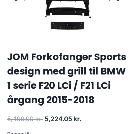
JOM Forkofanger Sports
design med grill til BMW
1 serie F20 LCi / F21 LCi
årgang 2015-2018
Den
Den
5,499.00
kr.
5,224.05
kr.
oprindelige
aktuelle
Passer til: