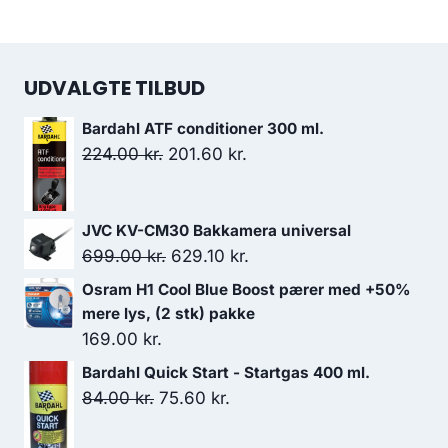
UDVALGTE TILBUD
Bardahl ATF conditioner 300 ml.
Den
Den
224.00
kr.
201.60
kr.
oprindelige
aktuelle
pris
pris
JVC KV-CM30 Bakkamera universal
var:
er:
Den
Den
699.00
kr.
629.10
kr.
224.00 kr..
201.60 kr..
oprindelige
aktuelle
Osram H1 Cool Blue Boost pærer med +50%
pris
pris
mere lys, (2 stk) pakke
var:
er:
169.00
kr.
699.00 kr..
629.10 kr..
Bardahl Quick Start - Startgas 400 ml.
Den
Den
84.00
kr.
75.60
kr.
oprindelige
aktuelle