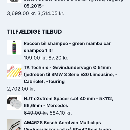
var:
er:
05.2015-
Den
Den
3,699.00
kr.
3,514.05
1,669.00 kr..
kr.
1,418.65 kr..
oprindelige
aktuelle
pris
pris
TILFÆLDIGE TILBUD
var:
er:
Racoon bil shampoo - green mamba car
3,699.00 kr..
3,514.05 kr..
shampoo 1 ltr
Den
Den
109.00
kr.
87.20
kr.
oprindelige
aktuelle
TA Technix - Gevindundervogn Ø 51mm
pris
pris
fjedreben til BMW 3 Serie E30 Limousine, -
var:
er:
Cabriolet, -Touring
2,702.00
kr.
109.00 kr..
87.20 kr..
NJT eXstrem Spacer sæt 40 mm - 5x112,
66,6mm - Mercedes
Den
Den
649.00
kr.
584.10
kr.
oprindelige
aktuelle
AM462S Bosch Aerotwin Multiclips
pris
pris
Vinduesvisker sæt på 60+47,5cm lange