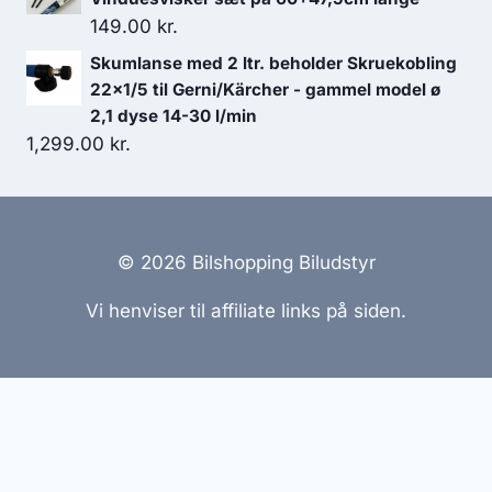
var:
er:
149.00
kr.
649.00 kr..
584.10 kr..
Skumlanse med 2 ltr. beholder Skruekobling
22x1/5 til Gerni/Kärcher - gammel model ø
2,1 dyse 14-30 l/min
1,299.00
kr.
© 2026 Bilshopping Biludstyr
Vi henviser til affiliate links på siden.
Hjemmesider Til Salg
|
Hjemmeside Udvikling
|
Online
Tilbud