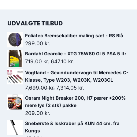
UDVALGTE TILBUD
Foliatec Bremsekaliber maling sæt - RS Blå
299.00
kr.
Bardahl Gearolie - XTG 75W80 GL5 PSA 5 ltr
Den
Den
719.00
kr.
647.10
kr.
oprindelige
aktuelle
Vogtland - Gevindundervogn til Mercedes C-
pris
pris
Klasse, Type W203, W203K, W203CL
var:
er:
Den
Den
7,699.00
kr.
7,314.05
kr.
719.00 kr..
647.10 kr..
oprindelige
aktuelle
Osram Night Breaker 200, H7 pærer +200%
pris
pris
mere lys (2 stk) pakke
var:
er:
209.00
kr.
7,699.00 kr..
7,314.05 kr..
Snebørste & Isskraber på KUN 44 cm, fra
Kungs