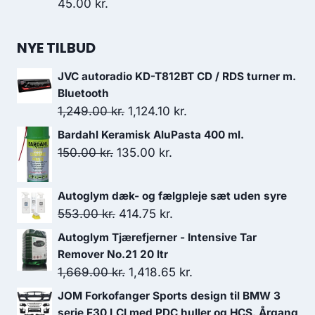
45.00
kr.
NYE TILBUD
JVC autoradio KD-T812BT CD / RDS turner m.
Bluetooth
Den
Den
1,249.00
kr.
1,124.10
kr.
oprindelige
aktuelle
Bardahl Keramisk AluPasta 400 ml.
pris
pris
Den
Den
150.00
kr.
135.00
kr.
var:
er:
oprindelige
aktuelle
1,249.00 kr..
1,124.10 kr..
pris
pris
Autoglym dæk- og fælgpleje sæt uden syre
var:
er:
Den
Den
553.00
kr.
414.75
kr.
150.00 kr..
135.00 kr..
oprindelige
aktuelle
Autoglym Tjærefjerner - Intensive Tar
pris
pris
Remover No.21 20 ltr
var:
er:
Den
Den
1,669.00
kr.
1,418.65
kr.
553.00 kr..
414.75 kr..
oprindelige
aktuelle
JOM Forkofanger Sports design til BMW 3
pris
pris
serie F30 LCI med PDC huller og HCS, Årgang