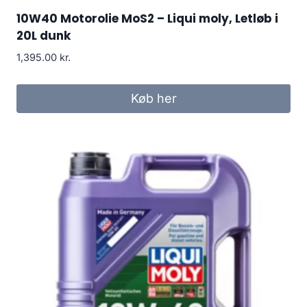
10W40 Motorolie MoS2 – Liqui moly, Letløb i
20L dunk
1,395.00
kr.
Køb her