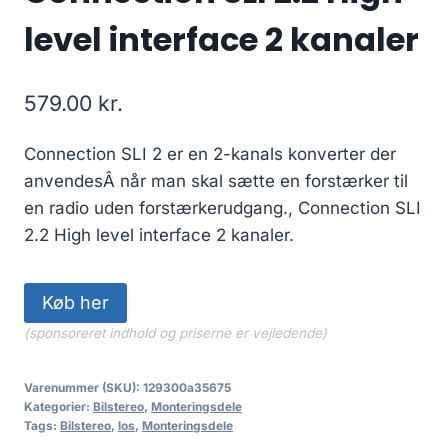
level interface 2 kanaler
579.00
kr.
Connection SLI 2 er en 2-kanals konverter der
anvendesÂ når man skal sætte en forstærker til
en radio uden forstærkerudgang., Connection SLI
2.2 High level interface 2 kanaler.
Køb her
(sponsoreret indhold og priserne er vejledende)
Varenummer (SKU):
129300a35675
Kategorier:
Bilstereo
,
Monteringsdele
Tags:
Bilstereo
,
los
,
Monteringsdele