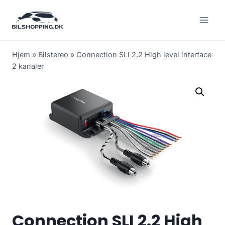
Fortsæt
til
indhold
Hjem
»
Bilstereo
»
Connection SLI 2.2 High level interface
2 kanaler
Connection SLI 2.2 High