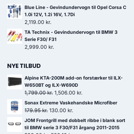
599.00 kr..
509.15 kr..
Blue Line - Gevindundervogn til Opel Corsa C
1.0i 12V, 1.2i 16V, 1.7Di
2,119.00
kr.
TA Technix - Gevindundervogn til BMW 3
Serie F30/ F31
2,999.00
kr.
NYE TILBUD
Alpine KTA-200M add-on forstærker til ILX-
W650BT og ILX-W690D
Den
Den
1,799.00
kr.
1,506.00
kr.
oprindelige
aktuelle
Sonax Extreme Vaskehandske Microfiber
pris
pris
Den
Den
179.95
kr.
130.00
kr.
var:
er:
oprindelige
aktuelle
JOM Frontgrill med dobbelt ribbe i blank sort
1,799.00 kr..
1,506.00 kr..
pris
pris
til BMW serie 3 F30/F31 årgang 2011-2015