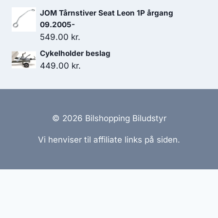
449.00 kr..
404.10 kr..
oprindelige
aktuelle
JOM Tårnstiver Seat Leon 1P årgang
pris
pris
09.2005-
var:
er:
549.00
kr.
499.00 kr..
437.00 kr..
Cykelholder beslag
449.00
kr.
© 2026 Bilshopping Biludstyr
Vi henviser til affiliate links på siden.
Hjemmesider Til Salg
|
Hjemmeside Udvikling
|
Online
Tilbud