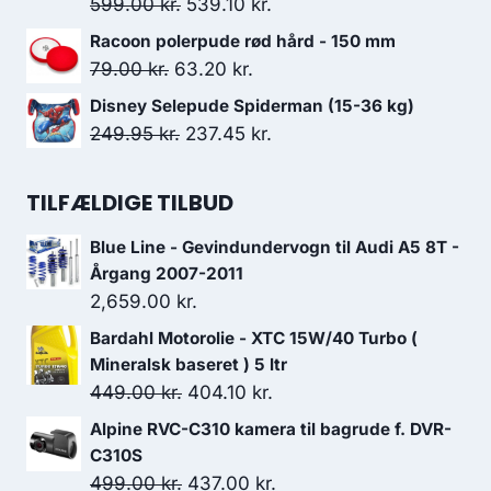
var:
er:
Den
Den
599.00
kr.
539.10
kr.
179.95 kr..
130.00 kr..
oprindelige
aktuelle
Racoon polerpude rød hård - 150 mm
pris
pris
Den
Den
79.00
kr.
63.20
kr.
var:
er:
oprindelige
aktuelle
Disney Selepude Spiderman (15-36 kg)
599.00 kr..
539.10 kr..
pris
pris
Den
Den
249.95
kr.
237.45
kr.
var:
er:
oprindelige
aktuelle
79.00 kr..
63.20 kr..
pris
pris
TILFÆLDIGE TILBUD
var:
er:
Blue Line - Gevindundervogn til Audi A5 8T -
249.95 kr..
237.45 kr..
Årgang 2007-2011
2,659.00
kr.
Bardahl Motorolie - XTC 15W/40 Turbo (
Mineralsk baseret ) 5 ltr
Den
Den
449.00
kr.
404.10
kr.
oprindelige
aktuelle
Alpine RVC-C310 kamera til bagrude f. DVR-
pris
pris
C310S
var:
er:
Den
Den
499.00
kr.
437.00
kr.