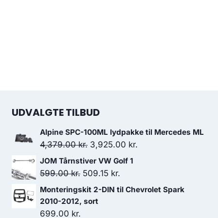
UDVALGTE TILBUD
Alpine SPC-100ML lydpakke til Mercedes ML
Den
Den
4,379.00
kr.
3,925.00
kr.
oprindelige
aktuelle
JOM Tårnstiver VW Golf 1
pris
pris
Den
Den
599.00
kr.
509.15
kr.
var:
er:
oprindelige
aktuelle
Monteringskit 2-DIN til Chevrolet Spark
4,379.00 kr..
3,925.00 kr..
pris
pris
2010-2012, sort
var:
er:
699.00
kr.