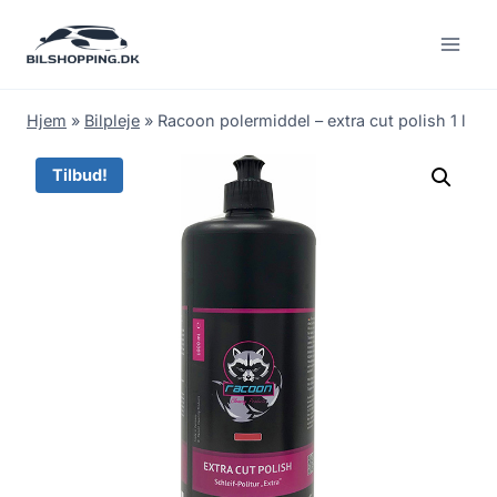
Fortsæt
til
indhold
Hjem
»
Bilpleje
»
Racoon polermiddel – extra cut polish 1 l
Tilbud!