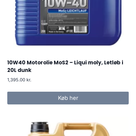
10W40 Motorolie MoS2 – Liqui moly, Letløb i
20L dunk
1,395.00
kr.
Køb her