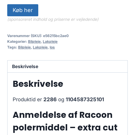
Køb her
(sponsoreret indhold og priserne er vejledende)
Varenummer (SKU):
e56215bc2ae0
Kategorier:
Bilpleje
,
Lakpleje
Tags:
Bilpleje
,
Lakpleje
,
los
Beskrivelse
Beskrivelse
Produktid er
2286
og
1104587325101
Anmeldelse af Racoon
polermiddel – extra cut