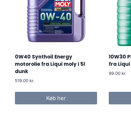
0W40 Synthoil Energy
10W30 P
motorolie fra Liqui moly i 5l
fra Liqui
dunk
99.00
kr.
519.00
kr.
Køb her