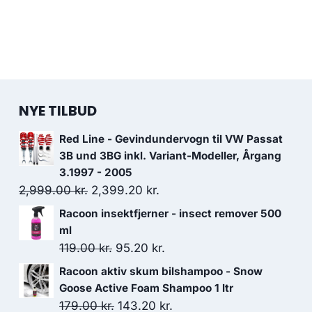
NYE TILBUD
Red Line - Gevindundervogn til VW Passat
3B und 3BG inkl. Variant-Modeller, Årgang
3.1997 - 2005
Den
Den
2,999.00
kr.
2,399.20
kr.
oprindelige
aktuelle
Racoon insektfjerner - insect remover 500
pris
pris
ml
var:
er:
Den
Den
119.00
kr.
95.20
kr.
2,999.00 kr..
2,399.20 kr..
oprindelige
aktuelle
Racoon aktiv skum bilshampoo - Snow
pris
pris
Goose Active Foam Shampoo 1 ltr
var:
er:
Den
Den
179.00
kr.
143.20
kr.