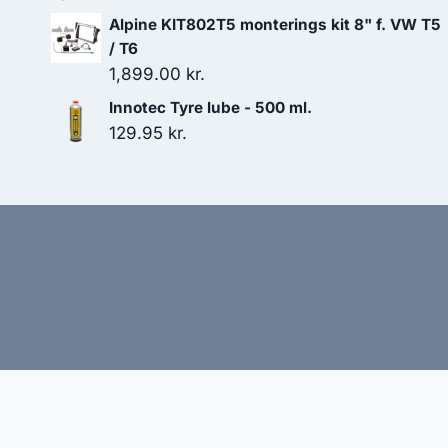
Alpine KIT802T5 monterings kit 8" f. VW T5
/ T6
1,899.00
kr.
Innotec Tyre lube - 500 ml.
129.95
kr.
Hj
Denne side kan være skabt med AI! Indholdet er gene