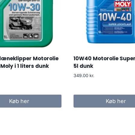
læneklipper Motorolie
10W40 Motorolie Superl
 Moly i 1 liters dunk
5l dunk
349.00
kr.
Køb her
Køb her