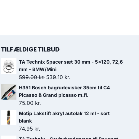
TILFÆLDIGE TILBUD
TA Technix Spacer sæt 30 mm - 5x120, 72,6
mm - BMW/Mini
Den
Den
599.00
kr.
539.10
kr.
oprindelige
aktuelle
H351 Bosch bagrudevisker 35cm til C4
pris
pris
Picasso & Grand picasso m.fl.
var:
er:
75.00
kr.
599.00 kr..
539.10 kr..
Motip Lakstift akryl autolak 12 ml - sort
blank
74.95
kr.