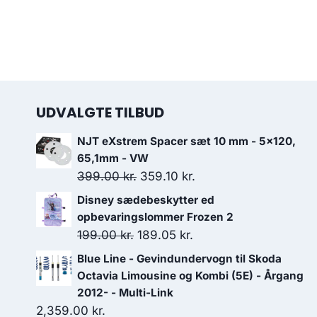
UDVALGTE TILBUD
NJT eXstrem Spacer sæt 10 mm - 5x120,
65,1mm - VW
Den
Den
399.00
kr.
359.10
kr.
oprindelige
aktuelle
Disney sædebeskytter ed
pris
pris
opbevaringslommer Frozen 2
var:
er:
Den
Den
199.00
kr.
189.05
kr.
399.00 kr..
359.10 kr..
oprindelige
aktuelle
Blue Line - Gevindundervogn til Skoda
pris
pris
Octavia Limousine og Kombi (5E) - Årgang
var:
er:
2012- - Multi-Link
2,359.00
kr.
199.00 kr..
189.05 kr..