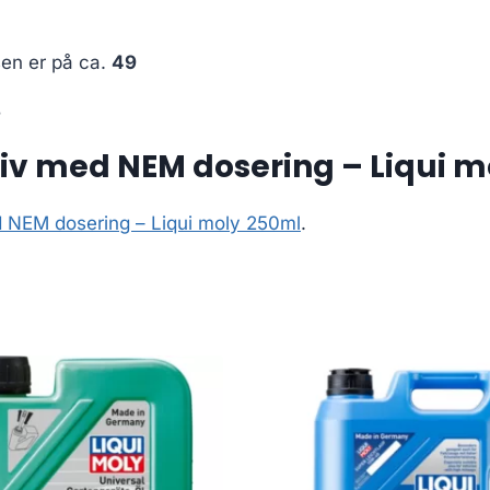
sen er på ca.
49
8
tiv med NEM dosering – Liqui 
d NEM dosering – Liqui moly 250ml
.