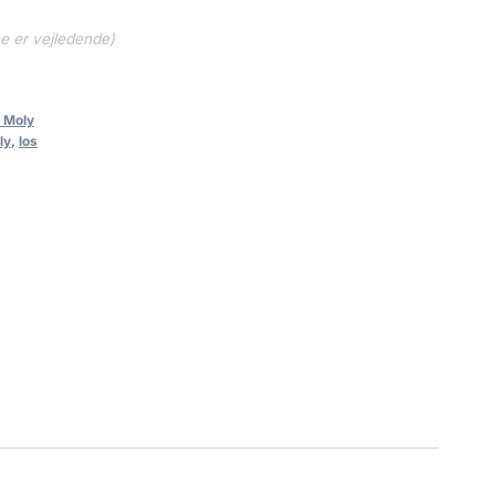
ne er vejledende)
i Moly
ly
,
los