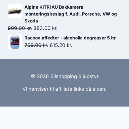
119.00 kr..
95.20 kr..
oprindelige
aktuelle
Alpine KITR1AU Bakkamera
pris
pris
monteringsbeslag f. Audi, Porsche, VW og
var:
er:
Skoda
Den
Den
999.00
kr.
883.00
179.00 kr..
kr.
143.20 kr..
oprindelige
aktuelle
Racoon affedter - alcoholic degreaser 5 ltr
pris
pris
Den
Den
769.00
kr.
615.20
kr.
var:
er:
oprindelige
aktuelle
999.00 kr..
883.00 kr..
pris
pris
var:
er:
769.00 kr..
615.20 kr..
© 2026 Bilshopping Biludstyr
Vi henviser til affiliate links på siden.
emmesider Til Salg
|
Hjemmeside Udvikling
|
Online Til
reret med henblik på at informere og inspirere, men vi a