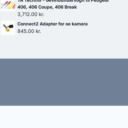
TA Technix - Gevindundervogn til Peugeot
406, 406 Coupe, 406 Break
3,712.00
kr.
Connect2 Adapter for oe kamera
845.00
kr.
bud
nbefaler altid at dobbelttjekke vigtige oplysninger.