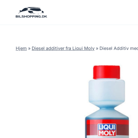
Fortsæt
til
indhold
Hjem
»
Diesel additiver fra Liqui Moly
»
Diesel Additiv me