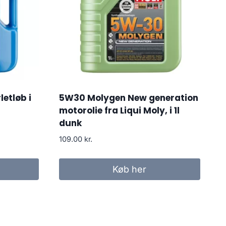
etløb i
5W30 Molygen New generation
motorolie fra Liqui Moly, i 1l
dunk
109.00
kr.
Køb her