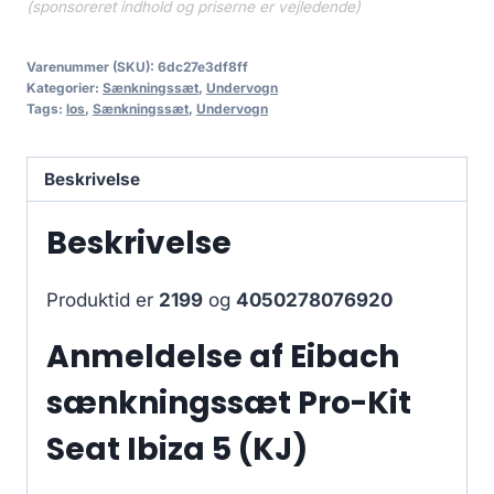
(sponsoreret indhold og priserne er vejledende)
Varenummer (SKU):
6dc27e3df8ff
Kategorier:
Sænkningssæt
,
Undervogn
Tags:
los
,
Sænkningssæt
,
Undervogn
Beskrivelse
Beskrivelse
Produktid er
2199
og
4050278076920
Anmeldelse af Eibach
sænkningssæt Pro-Kit
Seat Ibiza 5 (KJ)