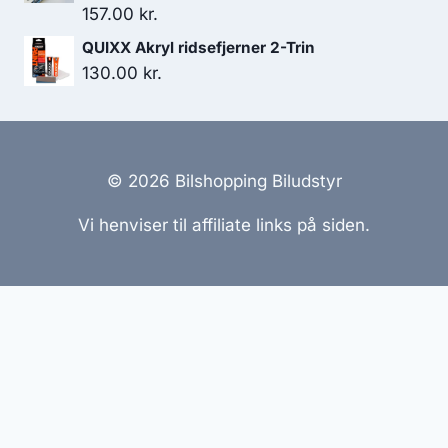
var:
er:
157.00
kr.
823.00 kr..
699.55 kr..
QUIXX Akryl ridsefjerner 2-Trin
130.00
kr.
© 2026 Bilshopping Biludstyr
Vi henviser til affiliate links på siden.
Hjemmesider Til Salg
|
Hjemmeside Udvikling
|
Online
Tilbud
Denne side kan være skabt med AI! Indholdet er
genereret med henblik på at informere og inspirere,
men vi anbefaler altid at dobbelttjekke vigtige