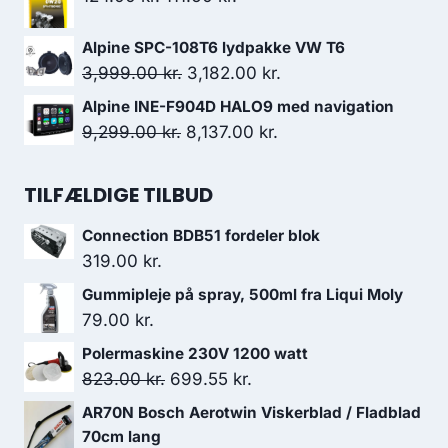
var:
er:
oprindelige
aktuelle
545.00 kr..
272.50 kr..
Alpine SPC-108T6 lydpakke VW T6
pris
pris
Den
Den
3,999.00
kr.
3,182.00
kr.
var:
er:
oprindelige
aktuelle
124.00 kr..
111.60 kr..
Alpine INE-F904D HALO9 med navigation
pris
pris
Den
Den
9,299.00
kr.
8,137.00
kr.
var:
er:
oprindelige
aktuelle
3,999.00 kr..
3,182.00 kr..
pris
pris
TILFÆLDIGE TILBUD
var:
er:
Connection BDB51 fordeler blok
9,299.00 kr..
8,137.00 kr..
319.00
kr.
Gummipleje på spray, 500ml fra Liqui Moly
79.00
kr.
Polermaskine 230V 1200 watt
Den
Den
823.00
kr.
699.55
kr.
oprindelige
aktuelle
AR70N Bosch Aerotwin Viskerblad / Fladblad
pris
pris
70cm lang