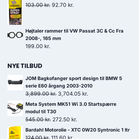
Den
Den
103.00
kr.
92.70
kr.
oprindelige
aktuelle
pris
pris
var:
er:
Højtaler rammer til VW Passat 3C & Cc Fra
103.00 kr..
92.70 kr..
2008-, 165 mm
199.00
kr.
NYE TILBUD
JOM Bagkofanger sport design til BMW 5
serie E60 årgang 2003-2010
Den
Den
3,899.00
kr.
3,704.05
kr.
oprindelige
aktuelle
Meta System MK51 Wi 3.0 Startspærre
pris
pris
modul til T30
var:
er:
Den
Den
545.00
kr.
272.50
kr.
3,899.00 kr..
3,704.05 kr..
oprindelige
aktuelle
Bardahl Motorolie - XTC 0W20 Syntronic 1 ltr
pris
pris
Den
Den
124.00
kr.
111.60
kr.