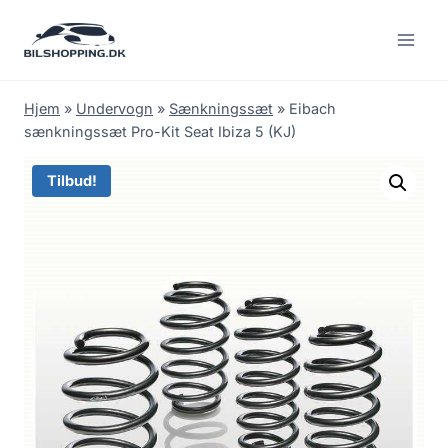
Fortsæt
til
indhold
Hjem
»
Undervogn
»
Sænkningssæt
»
Eibach
sænkningssæt Pro-Kit Seat Ibiza 5 (KJ)
Tilbud!