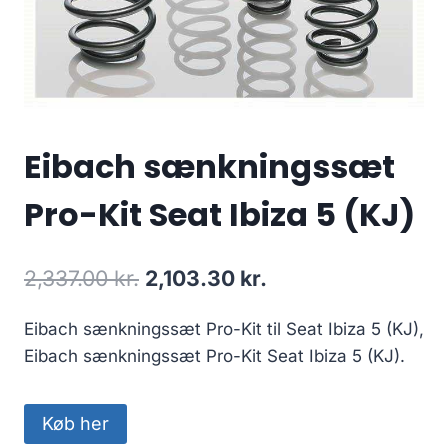
Eibach sænkningssæt
Pro-Kit Seat Ibiza 5 (KJ)
Den
Den
2,337.00
kr.
2,103.30
kr.
oprindelige
aktuelle
Eibach sænkningssæt Pro-Kit til Seat Ibiza 5 (KJ),
pris
pris
Eibach sænkningssæt Pro-Kit Seat Ibiza 5 (KJ).
var:
er:
2,337.00 kr..
2,103.30 kr..
Køb her