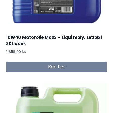
10W40 Motorolie MoS2 – Liqui moly, Letløb i
20L dunk
1,395.00
kr.
Køb her