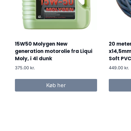
15W50 Molygen New
20 meter
generation motorolie fra Liqui
x14,5mm
Moly, i 4l dunk
Soft PV
375.00
kr.
449.00
kr.
Køb her