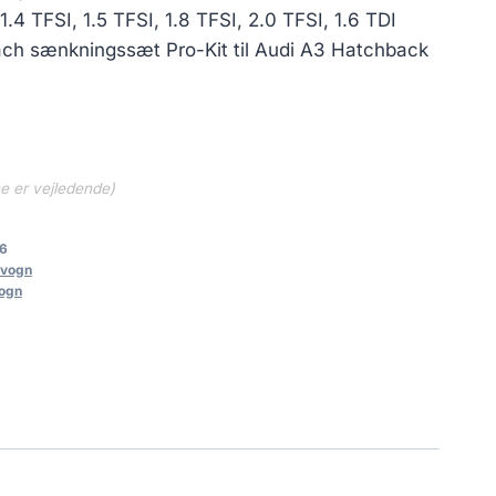
0 kr..
2,257.20 kr..
1.4 TFSI, 1.5 TFSI, 1.8 TFSI, 2.0 TFSI, 1.6 TDI
ach sænkningssæt Pro-Kit til Audi A3 Hatchback
ne er vejledende)
6
vogn
ogn