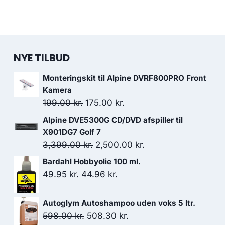
NYE TILBUD
Monteringskit til Alpine DVRF800PRO Front
Kamera
Den
Den
199.00
kr.
175.00
kr.
oprindelige
aktuelle
Alpine DVE5300G CD/DVD afspiller til
pris
pris
X901DG7 Golf 7
var:
er:
Den
Den
3,399.00
kr.
2,500.00
kr.
199.00 kr..
175.00 kr..
oprindelige
aktuelle
Bardahl Hobbyolie 100 ml.
pris
pris
Den
Den
49.95
kr.
44.96
kr.
var:
er:
oprindelige
aktuelle
3,399.00 kr..
2,500.00 kr..
pris
pris
Autoglym Autoshampoo uden voks 5 ltr.
var:
er:
Den
Den
598.00
kr.
508.30
kr.