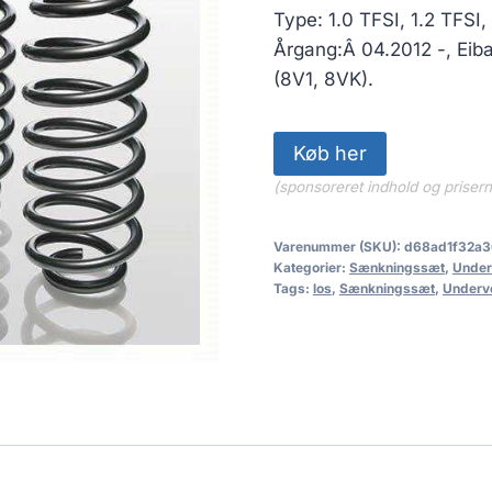
2,508.0
Type: 1.0 TFSI, 1.2 TFSI, 
Årgang:Â 04.2012 -, Eib
(8V1, 8VK).
Køb her
(sponsoreret indhold og priser
Varenummer (SKU):
d68ad1f32a3
Kategorier:
Sænkningssæt
,
Under
Tags:
los
,
Sænkningssæt
,
Underv