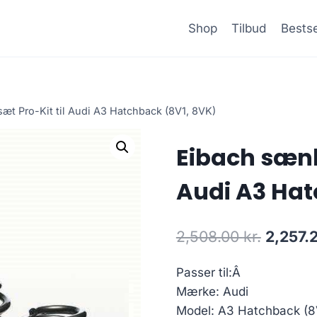
Shop
Tilbud
Bestse
t Pro-Kit til Audi A3 Hatchback (8V1, 8VK)
Eibach sænk
Audi A3 Hat
Den
2,508.00
kr.
2,257.
oprinde
Passer til:Â
pris
Mærke: Audi
var:
Model: A3 Hatchback (8