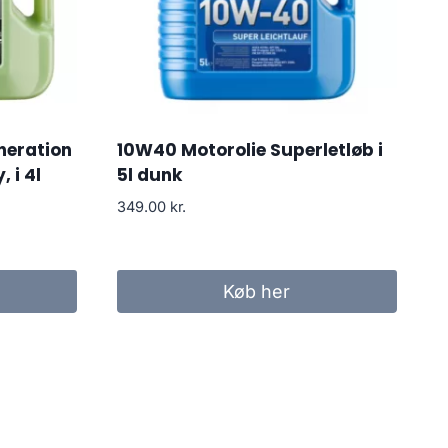
neration
10W40 Motorolie Superletløb i
, i 4l
5l dunk
349.00
kr.
Køb her