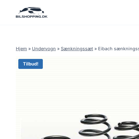
Fortsæt
til
indhold
Hjem
»
Undervogn
»
Sænkningssæt
»
Eibach sænkningssæ
Tilbud!