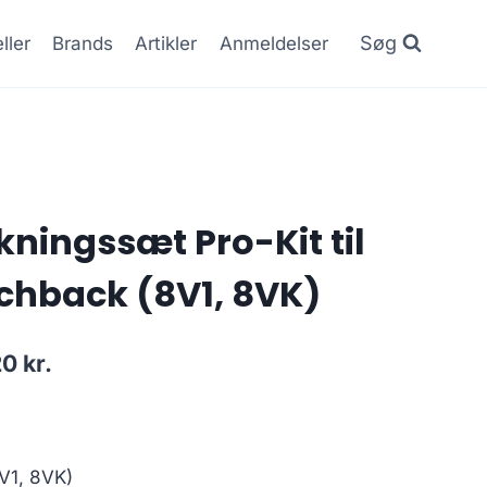
Søg
ller
Brands
Artikler
Anmeldelser
ningssæt Pro-Kit til
chback (8V1, 8VK)
Den
20
kr.
lige
aktuelle
pris
er:
V1, 8VK)