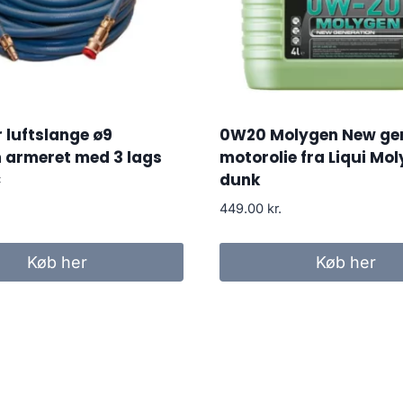
 luftslange ø9
0W20 Molygen New ge
 armeret med 3 lags
motorolie fra Liqui Moly
C
dunk
449.00
kr.
Køb her
Køb her