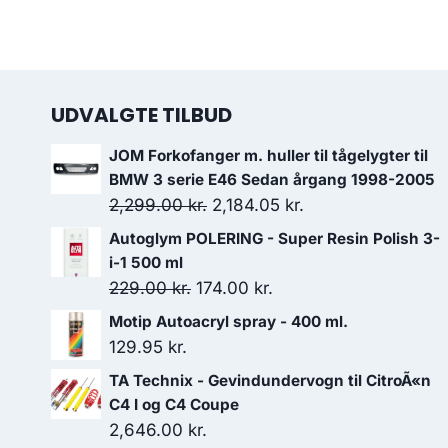
UDVALGTE TILBUD
JOM Forkofanger m. huller til tågelygter til
BMW 3 serie E46 Sedan årgang 1998-2005
Den
Den
2,299.00
kr.
2,184.05
kr.
oprindelige
aktuelle
Autoglym POLERING - Super Resin Polish 3-
pris
pris
i-1 500 ml
var:
er:
Den
Den
229.00
kr.
174.00
kr.
2,299.00 kr..
2,184.05 kr..
oprindelige
aktuelle
Motip Autoacryl spray - 400 ml.
pris
pris
129.95
kr.
var:
er:
TA Technix - Gevindundervogn til CitroÃ«n
229.00 kr..
174.00 kr..
C4 I og C4 Coupe
2,646.00
kr.