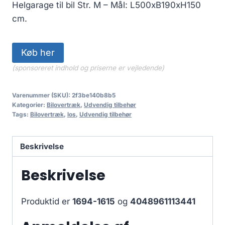
399.00 kr..
359.10 kr..
Helgarage til bil Str. M – Mål: L500xB190xH150
cm.
Køb her
(sponsoreret indhold og priserne er vejledende)
Varenummer (SKU):
2f3be140b8b5
Kategorier:
Bilovertræk
,
Udvendig tilbehør
Tags:
Bilovertræk
,
los
,
Udvendig tilbehør
Beskrivelse
Beskrivelse
Produktid er
1694-1615
og
4048961113441