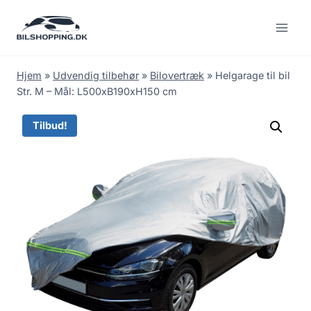
Fortsæt
til
indhold
Hjem
»
Udvendig tilbehør
»
Bilovertræk
»
Helgarage til bil
Str. M – Mål: L500xB190xH150 cm
Tilbud!