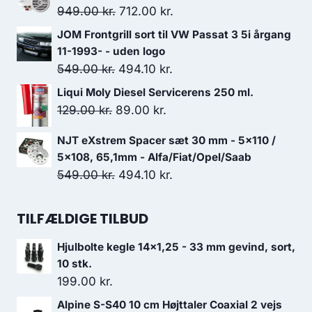
pris
pris
Den
Den
949.00
kr.
712.00
kr.
var:
er:
oprindelige
aktuelle
JOM Frontgrill sort til VW Passat 3 5i årgang
1,699.00 kr..
1,278.00 kr..
pris
pris
11-1993- - uden logo
var:
er:
Den
Den
549.00
kr.
494.10
kr.
949.00 kr..
712.00 kr..
oprindelige
aktuelle
Liqui Moly Diesel Servicerens 250 ml.
pris
pris
Den
Den
129.00
kr.
89.00
kr.
var:
er:
oprindelige
aktuelle
NJT eXstrem Spacer sæt 30 mm - 5x110 /
549.00 kr..
494.10 kr..
pris
pris
5x108, 65,1mm - Alfa/Fiat/Opel/Saab
var:
er:
Den
Den
549.00
kr.
494.10
kr.
129.00 kr..
89.00 kr..
oprindelige
aktuelle
pris
pris
TILFÆLDIGE TILBUD
var:
er:
Hjulbolte kegle 14x1,25 - 33 mm gevind, sort,
549.00 kr..
494.10 kr..
10 stk.
199.00
kr.
Alpine S-S40 10 cm Højttaler Coaxial 2 vejs