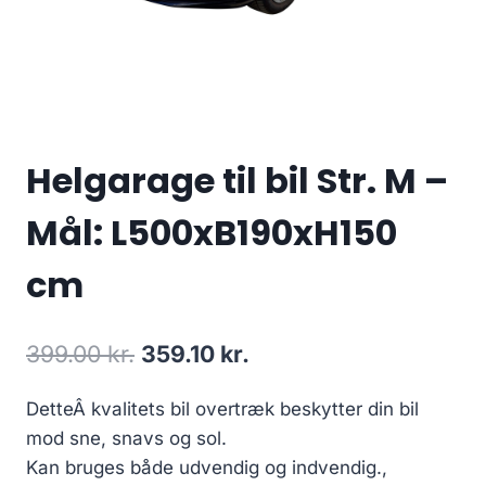
Helgarage til bil Str. M –
Mål: L500xB190xH150
cm
Den
Den
399.00
kr.
359.10
kr.
oprindelige
aktuelle
DetteÂ kvalitets bil overtræk beskytter din bil
pris
pris
mod sne, snavs og sol.
var:
er:
Kan bruges både udvendig og indvendig.,