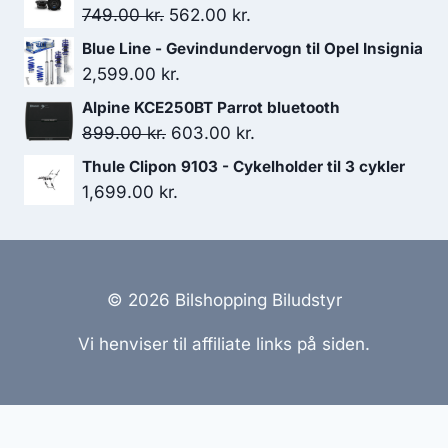
Den
Den
749.00
kr.
562.00
kr.
oprindelige
aktuelle
Blue Line - Gevindundervogn til Opel Insignia
pris
pris
2,599.00
kr.
var:
er:
Alpine KCE250BT Parrot bluetooth
749.00 kr..
562.00 kr..
Den
Den
899.00
kr.
603.00
kr.
oprindelige
aktuelle
Thule Clipon 9103 - Cykelholder til 3 cykler
pris
pris
1,699.00
kr.
var:
er:
899.00 kr..
603.00 kr..
© 2026 Bilshopping Biludstyr
Vi henviser til affiliate links på siden.
Hjemmesider Til Salg
|
Hjemmeside Udvikling
|
Online