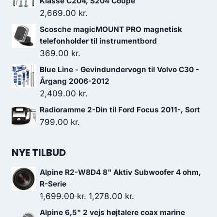
Klasse C204, S204 Coupe
2,669.00
kr.
Scosche magicMOUNT PRO magnetisk
telefonholder til instrumentbord
369.00
kr.
Blue Line - Gevindundervogn til Volvo C30 -
Årgang 2006-2012
2,409.00
kr.
Radioramme 2-Din til Ford Focus 2011-, Sort
799.00
kr.
NYE TILBUD
Alpine R2-W8D4 8" Aktiv Subwoofer 4 ohm,
R-Serie
Den
Den
1,699.00
kr.
1,278.00
kr.
oprindelige
aktuelle
Alpine 6,5" 2 vejs højtalere coax marine