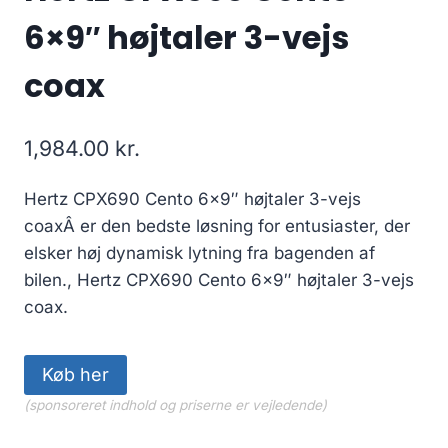
6×9″ højtaler 3-vejs
coax
1,984.00
kr.
Hertz CPX690 Cento 6×9″ højtaler 3-vejs
coaxÂ er den bedste løsning for entusiaster, der
elsker høj dynamisk lytning fra bagenden af
bilen., Hertz CPX690 Cento 6×9″ højtaler 3-vejs
coax.
Køb her
(sponsoreret indhold og priserne er vejledende)