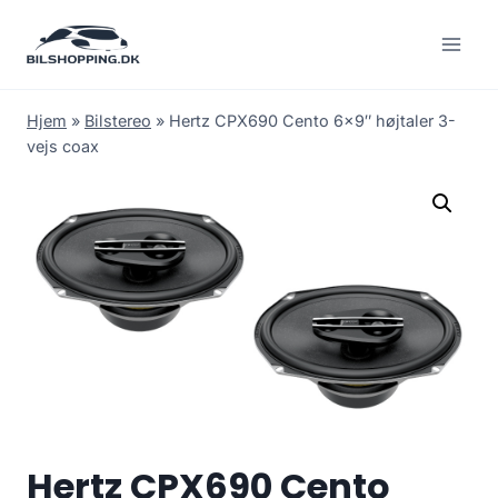
Fortsæt
til
indhold
Hjem
»
Bilstereo
»
Hertz CPX690 Cento 6×9″ højtaler 3-
vejs coax
Hertz CPX690 Cento