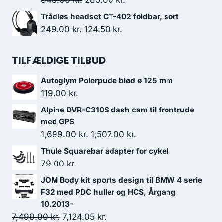
349.00
kr.
285.00
kr.
var:
er:
oprindelige
aktuelle
Trådløs headset CT-402 foldbar, sort
2,688.50 kr..
2,419.65 kr..
pris
pris
Den
Den
249.00
kr.
124.50
kr.
var:
er:
oprindelige
aktuelle
349.00 kr..
285.00 kr..
pris
pris
TILFÆLDIGE TILBUD
var:
er:
Autoglym Polerpude blød ø 125 mm
249.00 kr..
124.50 kr..
119.00
kr.
Alpine DVR-C310S dash cam til frontrude
med GPS
Den
Den
1,699.00
kr.
1,507.00
kr.
oprindelige
aktuelle
Thule Squarebar adapter for cykel
pris
pris
79.00
kr.
var:
er:
JOM Body kit sports design til BMW 4 serie
1,699.00 kr..
1,507.00 kr..
F32 med PDC huller og HCS, Årgang
10.2013-
Den
Den
7,499.00
kr.
7,124.05
kr.