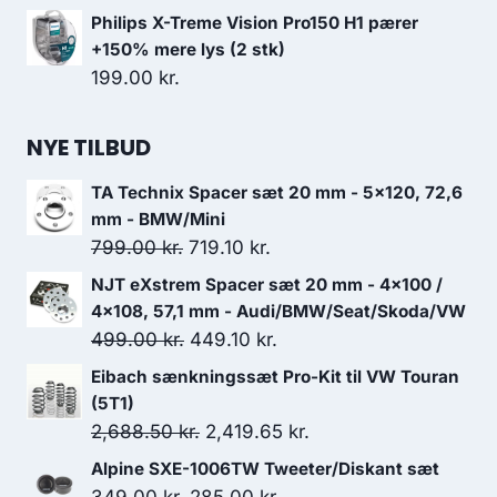
oprindelige
aktuelle
Philips X-Treme Vision Pro150 H1 pærer
pris
pris
+150% mere lys (2 stk)
var:
er:
199.00
kr.
749.00 kr..
636.65 kr..
NYE TILBUD
TA Technix Spacer sæt 20 mm - 5x120, 72,6
mm - BMW/Mini
Den
Den
799.00
kr.
719.10
kr.
oprindelige
aktuelle
NJT eXstrem Spacer sæt 20 mm - 4x100 /
pris
pris
4x108, 57,1 mm - Audi/BMW/Seat/Skoda/VW
var:
er:
Den
Den
499.00
kr.
449.10
kr.
799.00 kr..
719.10 kr..
oprindelige
aktuelle
Eibach sænkningssæt Pro-Kit til VW Touran
pris
pris
(5T1)
var:
er:
Den
Den
2,688.50
kr.
2,419.65
kr.
499.00 kr..
449.10 kr..
oprindelige
aktuelle
Alpine SXE-1006TW Tweeter/Diskant sæt
pris
pris
Den
Den