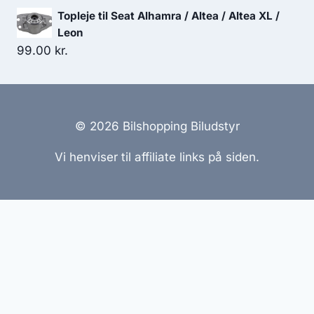
oprindelige
aktuelle
Topleje til Seat Alhamra / Altea / Altea XL /
pris
pris
Leon
var:
er:
99.00
kr.
7,499.00 kr..
7,124.05 kr..
© 2026 Bilshopping Biludstyr
Vi henviser til affiliate links på siden.
Hjemmesider Til Salg
|
Hjemmeside Udvikling
|
Online
Tilbud
Denne side kan være skabt med AI! Indholdet er
genereret med henblik på at informere og inspirere,
men vi anbefaler altid at dobbelttjekke vigtige