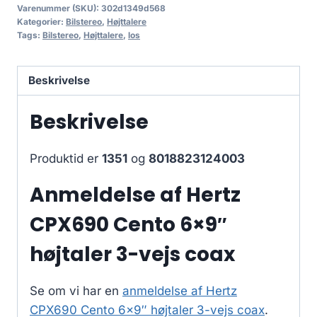
Varenummer (SKU):
302d1349d568
Kategorier:
Bilstereo
,
Højttalere
Tags:
Bilstereo
,
Højttalere
,
los
Beskrivelse
Beskrivelse
Produktid er
1351
og
8018823124003
Anmeldelse af Hertz
CPX690 Cento 6×9″
højtaler 3-vejs coax
Se om vi har en
anmeldelse af Hertz
CPX690 Cento 6×9″ højtaler 3-vejs coax
.