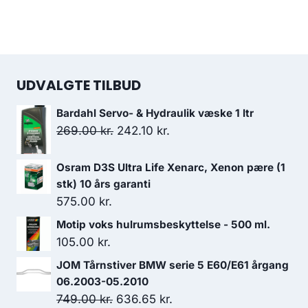
UDVALGTE TILBUD
Bardahl Servo- & Hydraulik væske 1 ltr
Den
Den
269.00
kr.
242.10
kr.
oprindelige
aktuelle
pris
pris
Osram D3S Ultra Life Xenarc, Xenon pære (1
stk) 10 års garanti
var:
er:
575.00
kr.
269.00 kr..
242.10 kr..
Motip voks hulrumsbeskyttelse - 500 ml.
105.00
kr.
JOM Tårnstiver BMW serie 5 E60/E61 årgang
06.2003-05.2010
Den
Den
749.00
kr.
636.65
kr.