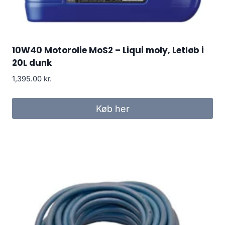
10W40 Motorolie MoS2 – Liqui moly, Letløb i
20L dunk
1,395.00
kr.
Køb her