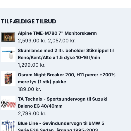
TILFÆLDIGE TILBUD
Alpine TME-M780 7" Monitorskærm
Den
Den
2,599.00
kr.
2,057.00
kr.
oprindelige
aktuelle
Skumlanse med 2 ltr. beholder Stiknippel til
pris
pris
Reno/Kent/Alto ø 1,5 dyse 10-16 l/min
var:
er:
1,299.00
kr.
2,599.00 kr..
2,057.00 kr..
Osram Night Breaker 200, H11 pærer +200%
mere lys (1 stk) pakke
189.00
kr.
TA Technix - Sportsundervogn til Suzuki
Baleno EG 40/40mm
2,799.00
kr.
Blue Line - Gevindundervogn til BMW 5
Serie E39 Sedan, årgang 1995-2003