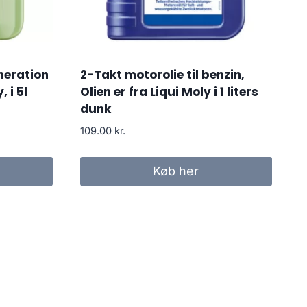
eration
2-Takt motorolie til benzin,
 i 5l
Olien er fra Liqui Moly i 1 liters
dunk
109.00
kr.
Køb her