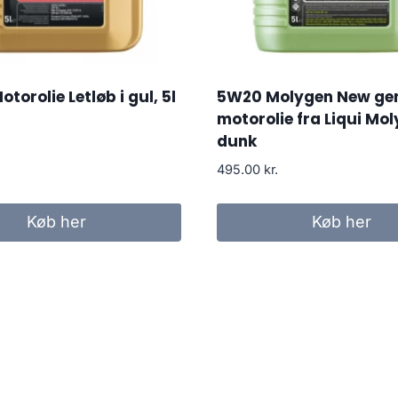
torolie Letløb i gul, 5l
5W20 Molygen New gen
motorolie fra Liqui Moly,
dunk
495.00
kr.
Køb her
Køb her