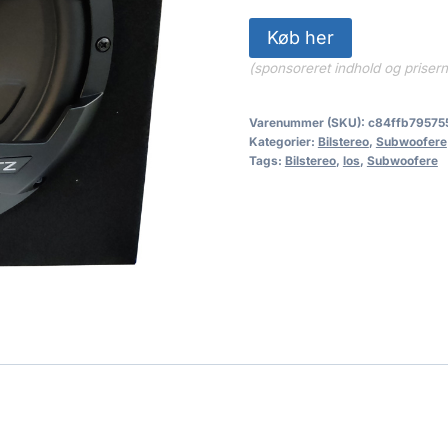
Køb her
(sponsoreret indhold og priser
Varenummer (SKU):
c84ffb79575
Kategorier:
Bilstereo
,
Subwoofere
Tags:
Bilstereo
,
los
,
Subwoofere