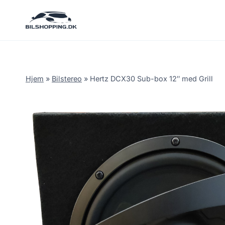
Fortsæt
til
indhold
Hjem
»
Bilstereo
»
Hertz DCX30 Sub-box 12″ med Grill