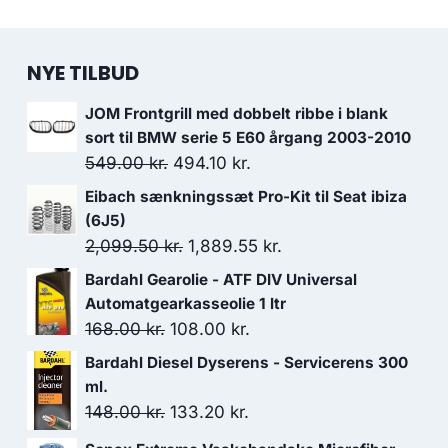
NYE TILBUD
JOM Frontgrill med dobbelt ribbe i blank
sort til BMW serie 5 E60 årgang 2003-2010
Den
Den
549.00
kr.
494.10
kr.
oprindelige
aktuelle
Eibach sænkningssæt Pro-Kit til Seat ibiza
pris
pris
(6J5)
var:
er:
Den
Den
2,099.50
kr.
1,889.55
kr.
549.00 kr..
494.10 kr..
oprindelige
aktuelle
Bardahl Gearolie - ATF DIV Universal
pris
pris
Automatgearkasseolie 1 ltr
var:
er:
Den
Den
168.00
kr.
108.00
kr.
2,099.50 kr..
1,889.55 kr..
oprindelige
aktuelle
Bardahl Diesel Dyserens - Servicerens 300
pris
pris
ml.
var:
er:
Den
Den
148.00
kr.
133.20
kr.
168.00 kr..
108.00 kr..
oprindelige
aktuelle