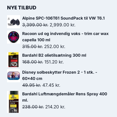
NYE TILBUD
Alpine SPC-106T61 SoundPack til VW T6.1
Den
Den
3,399.00
kr.
2,999.00
kr.
oprindelige
aktuelle
Racoon ud og indvendig voks - trim car wax
pris
pris
capella 100 ml
var:
er:
Den
Den
315.00
kr.
252.00
kr.
3,399.00 kr..
2,999.00 kr..
oprindelige
aktuelle
Bardahl B2 olietilsætning 300 ml
pris
pris
Den
Den
168.00
kr.
151.20
kr.
var:
er:
oprindelige
aktuelle
Disney solbeskytter Frozen 2 - 1 stk. -
315.00 kr..
252.00 kr..
pris
pris
60x40 cm
var:
er:
Den
Den
49.95
kr.
47.45
kr.
168.00 kr..
151.20 kr..
oprindelige
aktuelle
Bardahl Luftmængdemåler Rens Spray 400
pris
pris
ml.
var:
er:
Den
Den
238.00
kr.
214.20
kr.
49.95 kr..
47.45 kr..
oprindelige
aktuelle