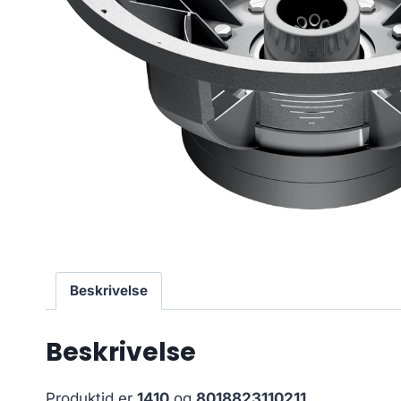
Beskrivelse
Beskrivelse
Produktid er
1410
og
8018823110211