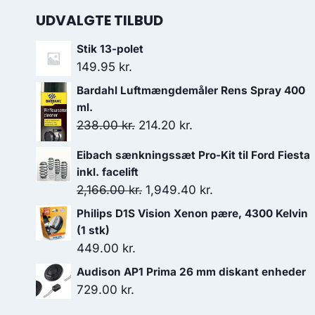
UDVALGTE TILBUD
Stik 13-polet
149.95
kr.
Bardahl Luftmængdemåler Rens Spray 400
ml.
Den
Den
238.00
kr.
214.20
kr.
oprindelige
aktuelle
Eibach sænkningssæt Pro-Kit til Ford Fiesta
pris
pris
inkl. facelift
var:
er:
Den
Den
2,166.00
kr.
1,949.40
kr.
238.00 kr..
214.20 kr..
oprindelige
aktuelle
Philips D1S Vision Xenon pære, 4300 Kelvin
pris
pris
(1 stk)
var:
er:
449.00
kr.
2,166.00 kr..
1,949.40 kr..
Audison AP1 Prima 26 mm diskant enheder
729.00
kr.