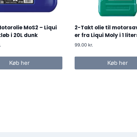
torolie MoS2 – Liqui
2-Takt olie til motorsa
tløb i 20L dunk
er fra Liqui Moly i 1 lit
.
99.00
kr.
Køb her
Køb her