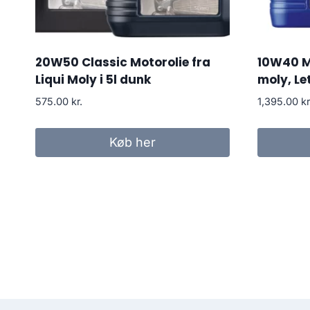
20W50 Classic Motorolie fra
10W40 Mo
Liqui Moly i 5l dunk
moly, Le
575.00
kr.
1,395.00
kr
Køb her