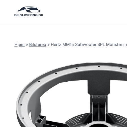
Fortsæt
til
indhold
Hjem
»
Bilstereo
»
Hertz MM15 Subwoofer SPL Monster mot