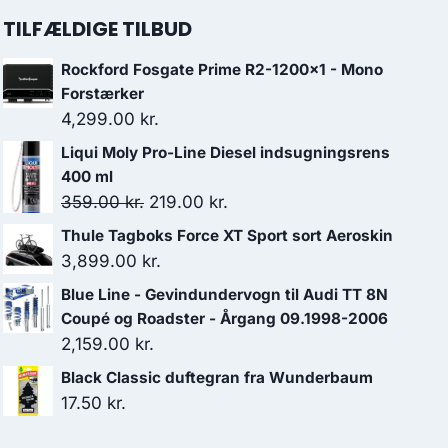
TILFÆLDIGE TILBUD
Rockford Fosgate Prime R2-1200x1 - Mono
Forstærker
4,299.00
kr.
Liqui Moly Pro-Line Diesel indsugningsrens
400 ml
Den
Den
359.00
kr.
219.00
kr.
oprindelige
aktuelle
Thule Tagboks Force XT Sport sort Aeroskin
pris
pris
3,899.00
kr.
var:
er:
Blue Line - Gevindundervogn til Audi TT 8N
359.00 kr..
219.00 kr..
Coupé og Roadster - Årgang 09.1998-2006
2,159.00
kr.
Black Classic duftegran fra Wunderbaum
17.50
kr.