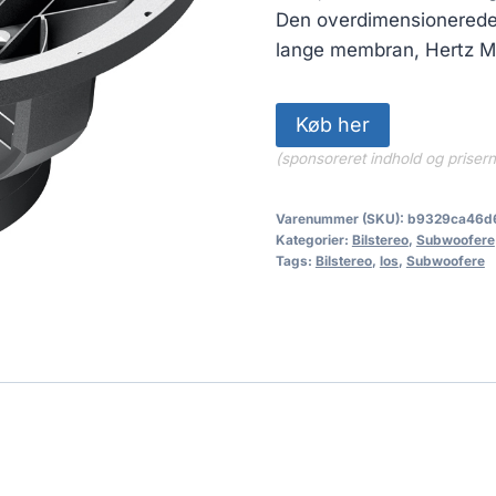
Den overdimensionerede 
lange membran, Hertz M
Køb her
(sponsoreret indhold og priser
Varenummer (SKU):
b9329ca46d
Kategorier:
Bilstereo
,
Subwoofere
Tags:
Bilstereo
,
los
,
Subwoofere