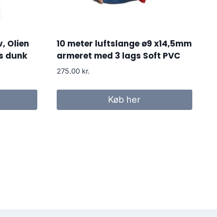
v, Olien
10 meter luftslange ø9 x14,5mm
ers dunk
armeret med 3 lags Soft PVC
275.00
kr.
Køb her