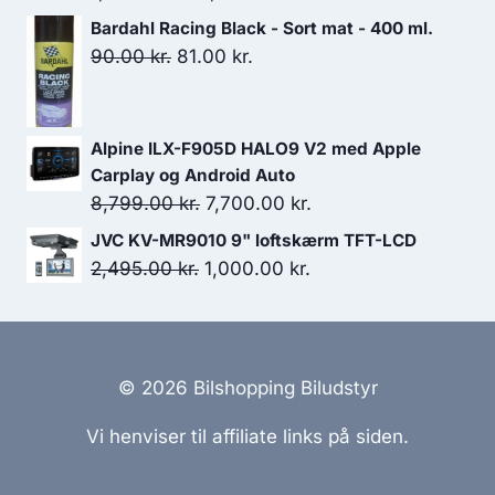
oprindelige
aktuelle
Bardahl Racing Black - Sort mat - 400 ml.
pris
pris
Den
Den
90.00
kr.
81.00
kr.
var:
er:
oprindelige
aktuelle
1,999.00 kr..
1,783.00 kr..
pris
pris
var:
er:
Alpine ILX-F905D HALO9 V2 med Apple
90.00 kr..
81.00 kr..
Carplay og Android Auto
Den
Den
8,799.00
kr.
7,700.00
kr.
oprindelige
aktuelle
JVC KV-MR9010 9" loftskærm TFT-LCD
pris
pris
Den
Den
2,495.00
kr.
1,000.00
kr.
var:
er:
oprindelige
aktuelle
8,799.00 kr..
7,700.00 kr..
pris
pris
var:
er:
2,495.00 kr..
1,000.00 kr..
© 2026 Bilshopping Biludstyr
Vi henviser til affiliate links på siden.