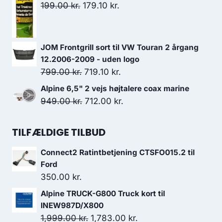
pris
pris
Den
Den
199.00
kr.
179.10
kr.
var:
er:
oprindelige
aktuelle
549.00 kr..
494.10 kr..
pris
pris
var:
er:
JOM Frontgrill sort til VW Touran 2 årgang
199.00 kr..
179.10 kr..
12.2006-2009 - uden logo
Den
Den
799.00
kr.
719.10
kr.
oprindelige
aktuelle
Alpine 6,5" 2 vejs højtalere coax marine
pris
pris
Den
Den
949.00
kr.
712.00
kr.
var:
er:
oprindelige
aktuelle
799.00 kr..
719.10 kr..
pris
pris
TILFÆLDIGE TILBUD
var:
er:
Connect2 Ratintbetjening CTSFO015.2 til
949.00 kr..
712.00 kr..
Ford
350.00
kr.
Alpine TRUCK-G800 Truck kort til
INEW987D/X800
Den
Den
1,999.00
kr.
1,783.00
kr.