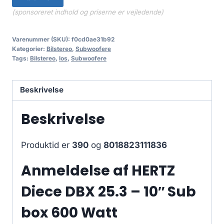
(sponsoreret indhold og priserne er vejledende)
Varenummer (SKU):
f0cd0ae31b92
Kategorier:
Bilstereo
,
Subwoofere
Tags:
Bilstereo
,
los
,
Subwoofere
Beskrivelse
Beskrivelse
Produktid er
390
og
8018823111836
Anmeldelse af HERTZ
Diece DBX 25.3 – 10″ Sub
box 600 Watt