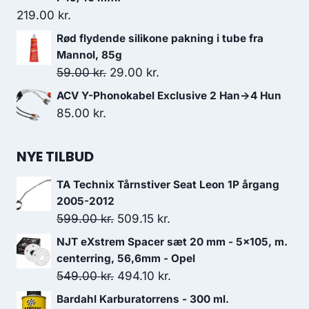
219.00
kr.
Rød flydende silikone pakning i tube fra
Mannol, 85g
Den
Den
59.00
kr.
29.00
kr.
oprindelige
aktuelle
ACV Y-Phonokabel Exclusive 2 Han->4 Hun
pris
pris
85.00
kr.
var:
er:
59.00 kr..
29.00 kr..
NYE TILBUD
TA Technix Tårnstiver Seat Leon 1P årgang
2005-2012
Den
Den
599.00
kr.
509.15
kr.
oprindelige
aktuelle
NJT eXstrem Spacer sæt 20 mm - 5x105, m.
pris
pris
centerring, 56,6mm - Opel
var:
er:
Den
Den
549.00
kr.
494.10
kr.
599.00 kr..
509.15 kr..
oprindelige
aktuelle
Bardahl Karburatorrens - 300 ml.