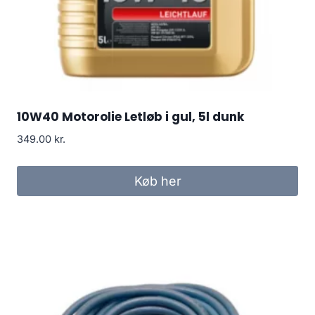
10W40 Motorolie Letløb i gul, 5l dunk
349.00
kr.
Køb her