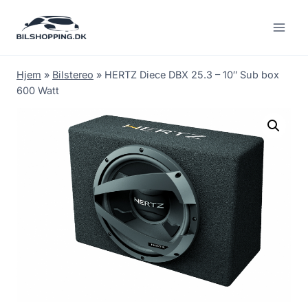
Fortsæt
til
indhold
Hjem
»
Bilstereo
»
HERTZ Diece DBX 25.3 – 10″ Sub box
600 Watt