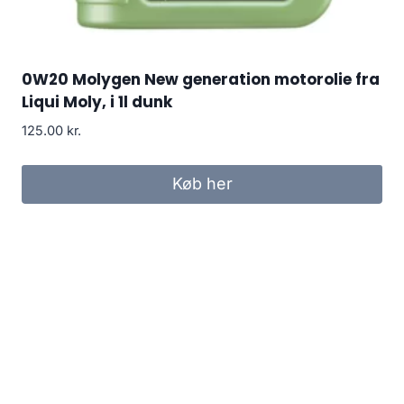
0W20 Molygen New generation motorolie fra
Liqui Moly, i 1l dunk
125.00
kr.
Køb her