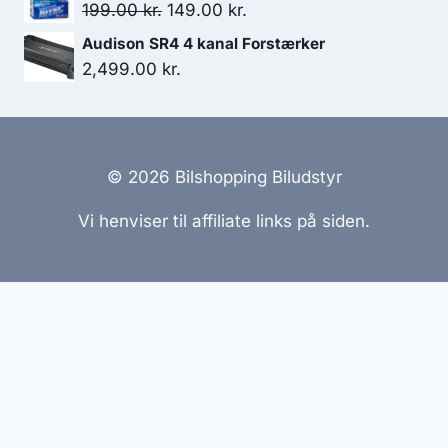
Den
Den
199.00
kr.
149.00
kr.
oprindelige
aktuelle
Audison SR4 4 kanal Forstærker
pris
pris
2,499.00
kr.
var:
er:
199.00 kr..
149.00 kr..
© 2026 Bilshopping Biludstyr
Vi henviser til affiliate links på siden.
Hjemmesider Til Salg
|
Hjemmeside Udvikling
|
Online
Tilbud
Denne side kan være skabt med AI! Indholdet er
genereret med henblik på at informere og inspirere,
men vi anbefaler altid at dobbelttjekke vigtige