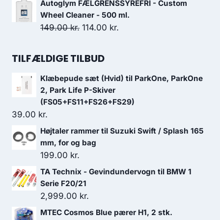
Autoglym FÆLGRENSSYREFRI - Custom
pris
pris
Wheel Cleaner - 500 ml.
var:
er:
Den
Den
149.00
kr.
114.00
kr.
139.00 kr..
111.20 kr..
oprindelige
aktuelle
pris
pris
TILFÆLDIGE TILBUD
var:
er:
Klæbepude sæt (Hvid) til ParkOne, ParkOne
149.00 kr..
114.00 kr..
2, Park Life P-Skiver
(FS05+FS11+FS26+FS29)
39.00
kr.
Højtaler rammer til Suzuki Swift / Splash 165
mm, for og bag
199.00
kr.
TA Technix - Gevindundervogn til BMW 1
Serie F20/21
2,999.00
kr.
MTEC Cosmos Blue pærer H1, 2 stk.