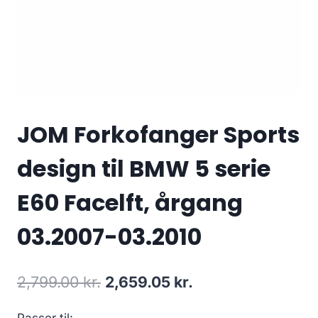
JOM Forkofanger Sports
design til BMW 5 serie
E60 Facelft, årgang
03.2007-03.2010
Den
Den
2,799.00
kr.
2,659.05
kr.
oprindelige
aktuelle
Passer til: