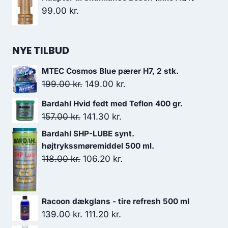
928.00 kr..
788.80 kr..
pris
pris
99.00
kr.
var:
er:
319.00 kr..
271.15 kr..
NYE TILBUD
MTEC Cosmos Blue pærer H7, 2 stk.
Den
Den
199.00
kr.
149.00
kr.
oprindelige
aktuelle
Bardahl Hvid fedt med Teflon 400 gr.
pris
pris
Den
Den
157.00
kr.
141.30
kr.
var:
er:
oprindelige
aktuelle
Bardahl SHP-LUBE synt.
199.00 kr..
149.00 kr..
pris
pris
højtrykssmøremiddel 500 ml.
var:
er:
Den
Den
118.00
kr.
106.20
kr.
157.00 kr..
141.30 kr..
oprindelige
aktuelle
pris
pris
var:
er:
Racoon dækglans - tire refresh 500 ml
118.00 kr..
106.20 kr..
Den
Den
139.00
kr.
111.20
kr.
oprindelige
aktuelle