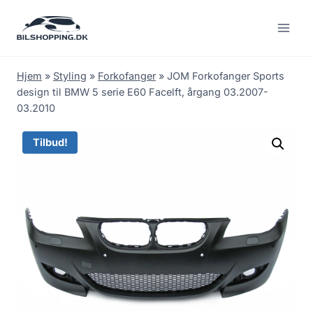
Fortsæt
til
indhold
Hjem
»
Styling
»
Forkofanger
»
JOM Forkofanger Sports
design til BMW 5 serie E60 Facelft, årgang 03.2007-
03.2010
Tilbud!