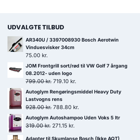
UDVALGTE TILBUD
AR340U / 3397008930 Bosch Aerotwin
Vinduesvisker 34cm
75.00
kr.
JOM Frontgrill sort/rød til VW Golf 7 årgang
08.2012- uden logo
Den
Den
799.00
kr.
719.10
kr.
oprindelige
aktuelle
Autoglym Rengøringsmiddel Heavy Duty
pris
pris
Lastvogns rens
var:
er:
Den
Den
928.00
kr.
788.80
kr.
799.00 kr..
719.10 kr..
oprindelige
aktuelle
Autoglym Autoshampoo Uden Voks 5 ltr
pris
pris
Den
Den
319.00
kr.
271.15
kr.
var:
er:
oprindelige
aktuelle
Adapter til Skumlanse Bosch (Ikke AQT)