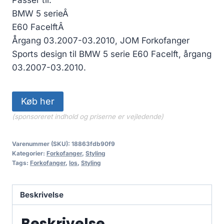
pris
pris
BMW 5 serieÂ
var:
er:
E60 FacelftÂ
2,799.00 kr..
2,659.05 kr..
Årgang 03.2007-03.2010, JOM Forkofanger
Sports design til BMW 5 serie E60 Facelft, årgang
03.2007-03.2010.
Køb her
(sponsoreret indhold og priserne er vejledende)
Varenummer (SKU):
18863fdb90f9
Kategorier:
Forkofanger
,
Styling
Tags:
Forkofanger
,
los
,
Styling
Beskrivelse
Beskrivelse