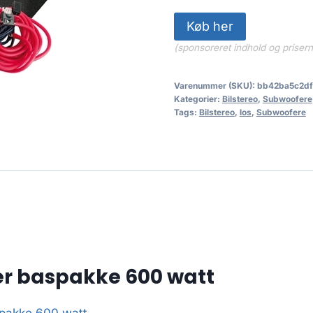
Køb her
(sponsoreret indhold og priser
Varenummer (SKU):
bb42ba5c2df
Kategorier:
Bilstereo
,
Subwoofere
Tags:
Bilstereo
,
los
,
Subwoofere
er baspakke 600 watt
spakke 600 watt
.