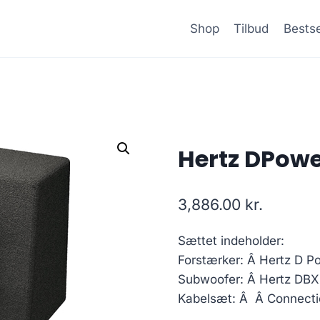
Shop
Tilbud
Bestse
Hertz DPowe
3,886.00
kr.
Sættet indeholder:
Forstærker: Â Hertz D P
Subwoofer: Â Hertz DBX
Kabelsæt: Â Â Connecti