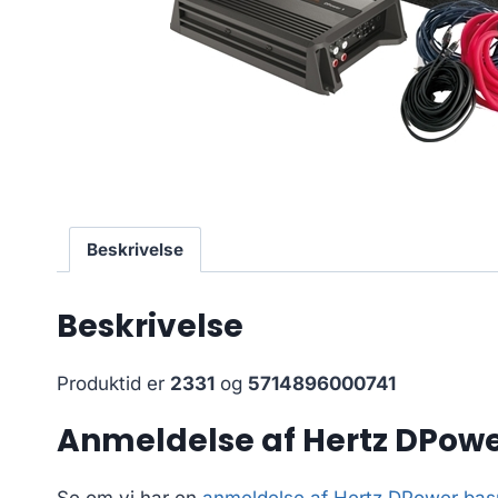
Beskrivelse
Beskrivelse
Produktid er
2331
og
5714896000741
Anmeldelse af Hertz DPow
Se om vi har en
anmeldelse af Hertz DPower ba