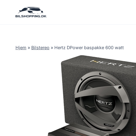
Fortsæt
til
indhold
Hjem
»
Bilstereo
»
Hertz DPower baspakke 600 watt