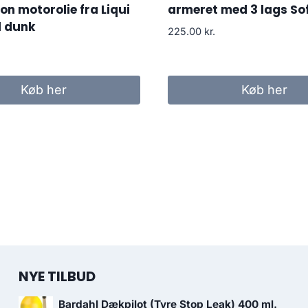
on motorolie fra Liqui
armeret med 3 lags So
l dunk
225.00
kr.
Køb her
Køb her
NYE TILBUD
Bardahl Dækpilot (Tyre Stop Leak) 400 ml.