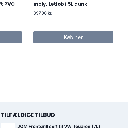
ft PVC
moly, Letløb i 5L dunk
397.00
kr.
Køb her
TILFÆLDIGE TILBUD
JOM Frontgrill sort til VW Touareg (7L)