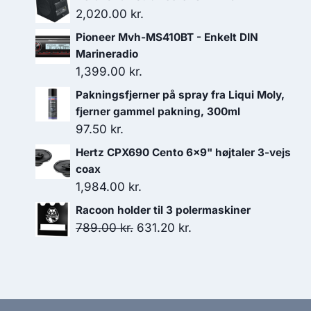
2,020.00
kr.
Pioneer Mvh-MS410BT - Enkelt DIN
Marineradio
1,399.00
kr.
Pakningsfjerner på spray fra Liqui Moly,
fjerner gammel pakning, 300ml
97.50
kr.
Hertz CPX690 Cento 6x9" højtaler 3-vejs
coax
1,984.00
kr.
Racoon holder til 3 polermaskiner
Den
Den
789.00
kr.
631.20
kr.
oprindelige
aktuelle
pris
pris
var:
er:
789.00 kr..
631.20 kr..