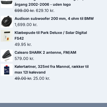
årgang 2002-2006 - uden logo
Den
Den
699.00
kr.
629.10
kr.
oprindelige
aktuelle
Audison subwoofer 200 mm, 4 ohm til BMW
pris
pris
1,699.00
kr.
var:
er:
Klæbepude til Park Deluxe / Solar Digital
699.00 kr..
629.10 kr..
FS42
49.95
kr.
Calearo SHARK 2 antenne, FM/AM
579.00
kr.
Kølertætner, 325ml fra Mannol, rækker til
max 12l kølevand
Den
Den
49.00
kr.
25.00
kr.
oprindelige
aktuelle
pris
pris
var:
er:
49.00 kr..
25.00 kr..