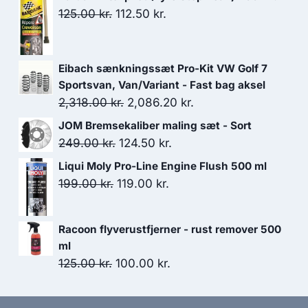
Den
Den
125.00
kr.
112.50
kr.
oprindelige
aktuelle
pris
pris
Eibach sænkningssæt Pro-Kit VW Golf 7
var:
er:
Sportsvan, Van/Variant - Fast bag aksel
125.00 kr..
112.50 kr..
Den
Den
2,318.00
kr.
2,086.20
kr.
oprindelige
aktuelle
JOM Bremsekaliber maling sæt - Sort
pris
pris
Den
Den
249.00
kr.
124.50
kr.
var:
er:
oprindelige
aktuelle
Liqui Moly Pro-Line Engine Flush 500 ml
2,318.00 kr..
2,086.20 kr..
pris
pris
Den
Den
199.00
kr.
119.00
kr.
var:
er:
oprindelige
aktuelle
249.00 kr..
124.50 kr..
pris
pris
Racoon flyverustfjerner - rust remover 500
var:
er:
ml
199.00 kr..
119.00 kr..
Den
Den
125.00
kr.
100.00
kr.
oprindelige
aktuelle
pris
pris