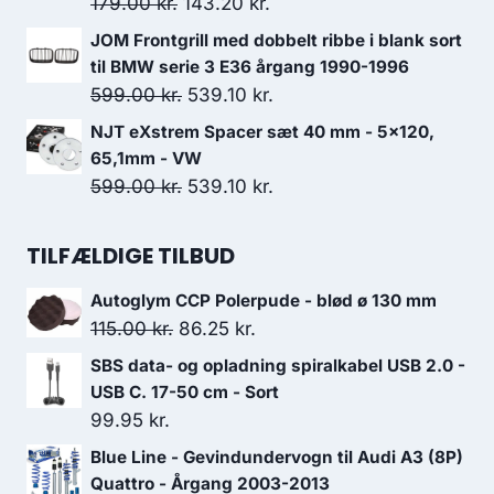
Den
Den
179.00
kr.
143.20
kr.
4,799.00 kr..
3,600.00 kr..
oprindelige
aktuelle
JOM Frontgrill med dobbelt ribbe i blank sort
pris
pris
til BMW serie 3 E36 årgang 1990-1996
var:
er:
Den
Den
599.00
kr.
539.10
kr.
179.00 kr..
143.20 kr..
oprindelige
aktuelle
NJT eXstrem Spacer sæt 40 mm - 5x120,
pris
pris
65,1mm - VW
var:
er:
Den
Den
599.00
kr.
539.10
kr.
599.00 kr..
539.10 kr..
oprindelige
aktuelle
pris
pris
TILFÆLDIGE TILBUD
var:
er:
Autoglym CCP Polerpude - blød ø 130 mm
599.00 kr..
539.10 kr..
Den
Den
115.00
kr.
86.25
kr.
oprindelige
aktuelle
SBS data- og opladning spiralkabel USB 2.0 -
pris
pris
USB C. 17-50 cm - Sort
var:
er:
99.95
kr.
115.00 kr..
86.25 kr..
Blue Line - Gevindundervogn til Audi A3 (8P)
Quattro - Årgang 2003-2013