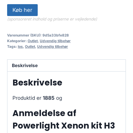
Køb her
(sponsoreret indhold og priserne er vejledende)
Varenummer (SKU):
9d5a33bfe828
Kategorier:
Outlet
,
Udvendig tilbehør
Tags:
los
,
Outlet
,
Udvendig tilbehør
Beskrivelse
Beskrivelse
Produktid er
1885
og
Anmeldelse af
Powerlight Xenon kit H3