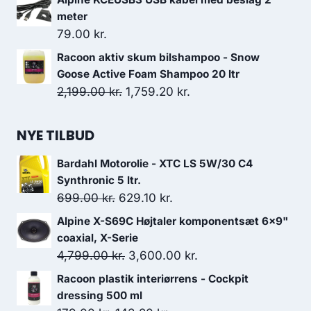
meter
79.00
kr.
Racoon aktiv skum bilshampoo - Snow
Goose Active Foam Shampoo 20 ltr
Den
Den
2,199.00
kr.
1,759.20
kr.
oprindelige
aktuelle
pris
pris
NYE TILBUD
var:
er:
Bardahl Motorolie - XTC LS 5W/30 C4
2,199.00 kr..
1,759.20 kr..
Synthronic 5 ltr.
Den
Den
699.00
kr.
629.10
kr.
oprindelige
aktuelle
Alpine X-S69C Højtaler komponentsæt 6x9"
pris
pris
coaxial, X-Serie
var:
er:
Den
Den
4,799.00
kr.
3,600.00
kr.
699.00 kr..
629.10 kr..
oprindelige
aktuelle
Racoon plastik interiørrens - Cockpit
pris
pris
dressing 500 ml
var:
er: