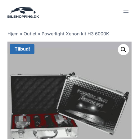
Fortsæt
til
indhold
Hjem
»
Outlet
»
Powerlight Xenon kit H3 6000K
Tilbud!