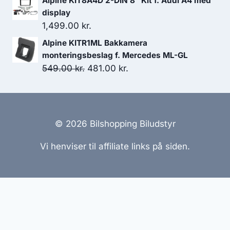
Alpine KIT8A4D 2-DIN 8" Kit f. Audi A4 med
display
1,499.00
kr.
Alpine KITR1ML Bakkamera
monteringsbeslag f. Mercedes ML-GL
Den
Den
549.00
kr.
481.00
kr.
oprindelige
aktuelle
pris
pris
var:
er:
549.00 kr..
481.00 kr..
© 2026 Bilshopping Biludstyr
Vi henviser til affiliate links på siden.
Hjemmesider Til Salg
|
Hjemmeside Udvikling
|
Online
Tilbud