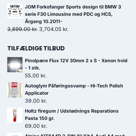
129.00 kr..
116.10 kr..
oprindelige
aktuelle
JOM Forkofanger Sports design til BMW 3
pris
pris
serie F30 Limousine med PDC og HCS,
var:
er:
Årgang 10.2011-
Den
Den
3,899.00
kr.
3,704.05
149.00 kr..
kr.
103.00 kr..
oprindelige
aktuelle
pris
pris
TILFÆLDIGE TILBUD
var:
er:
Pinolpære Flux 12V 30mm 2 x S - Xenon hvid
3,899.00 kr..
3,704.05 kr..
- 1 stk.
55.00
kr.
Autoglym Påføringssvamp - Hi-Tech Polish
Applicator
39.00
kr.
Holtz firegum / Udstødnings Reparations
Pasta 150 gr.
69.00
kr.