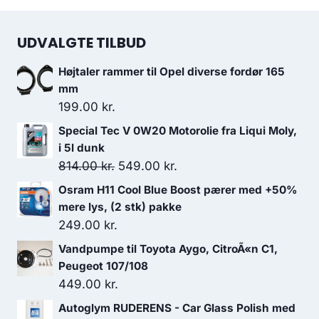
UDVALGTE TILBUD
Højtaler rammer til Opel diverse fordør 165
mm
199.00
kr.
Special Tec V 0W20 Motorolie fra Liqui Moly,
i 5l dunk
Den
Den
814.00
kr.
549.00
kr.
oprindelige
aktuelle
Osram H11 Cool Blue Boost pærer med +50%
pris
pris
mere lys, (2 stk) pakke
var:
er:
249.00
kr.
814.00 kr..
549.00 kr..
Vandpumpe til Toyota Aygo, CitroÃ«n C1,
Peugeot 107/108
449.00
kr.
Autoglym RUDERENS - Car Glass Polish med