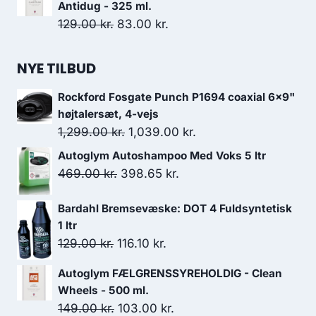
Antidug - 325 ml.
Den
Den
129.00
kr.
83.00
kr.
oprindelige
aktuelle
pris
pris
NYE TILBUD
var:
er:
Rockford Fosgate Punch P1694 coaxial 6x9"
129.00 kr..
83.00 kr..
højtalersæt, 4-vejs
Den
Den
1,299.00
kr.
1,039.00
kr.
oprindelige
aktuelle
Autoglym Autoshampoo Med Voks 5 ltr
pris
pris
Den
Den
469.00
kr.
398.65
kr.
var:
er:
oprindelige
aktuelle
1,299.00 kr..
1,039.00 kr..
Bardahl Bremsevæske: DOT 4 Fuldsyntetisk
pris
pris
1 ltr
var:
er:
Den
Den
129.00
kr.
116.10
kr.
469.00 kr..
398.65 kr..
oprindelige
aktuelle
Autoglym FÆLGRENSSYREHOLDIG - Clean
pris
pris
Wheels - 500 ml.
var:
er:
Den
Den
149.00
kr.
103.00
kr.