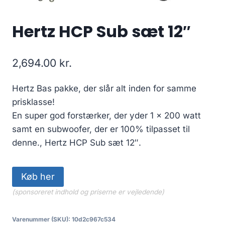
Hertz HCP Sub sæt 12″
2,694.00
kr.
Hertz Bas pakke, der slår alt inden for samme
prisklasse!
En super god forstærker, der yder 1 x 200 watt
samt en subwoofer, der er 100% tilpasset til
denne., Hertz HCP Sub sæt 12″.
Køb her
(sponsoreret indhold og priserne er vejledende)
Varenummer (SKU):
10d2c967c534