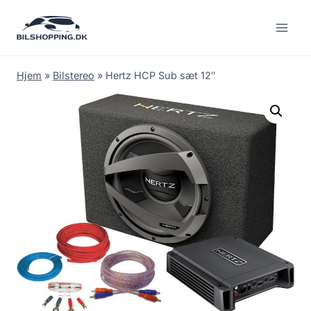
Fortsæt
til
indhold
Hjem
»
Bilstereo
»
Hertz HCP Sub sæt 12″