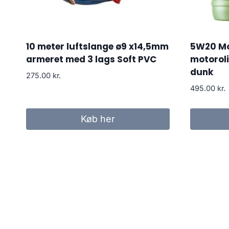
10 meter luftslange ø9 x14,5mm
5W20 Mo
armeret med 3 lags Soft PVC
motorolie
dunk
275.00
kr.
495.00
kr.
Køb her