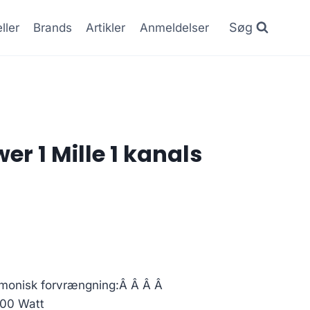
Søg
ller
Brands
Artikler
Anmeldelser
er 1 Mille 1 kanals
rmonisk forvrængning:Â Â Â Â
600 Watt