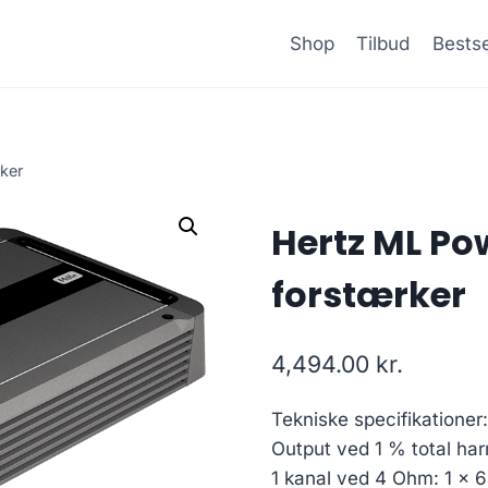
Shop
Tilbud
Bestse
rker
Hertz ML Pow
forstærker
4,494.00
kr.
Tekniske specifikationer:
Output ved 1 % total ha
1 kanal ved 4 Ohm: 1 x 