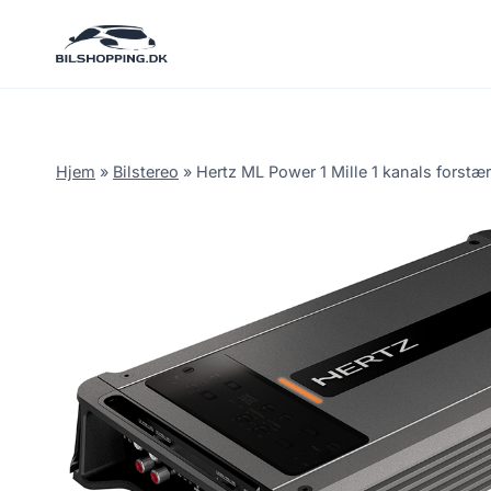
Fortsæt
til
indhold
Hjem
»
Bilstereo
»
Hertz ML Power 1 Mille 1 kanals forstæ