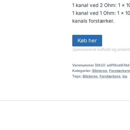
1 kanal ved 2 Ohm: 1 x 
1 kanal ved 1 Ohm: 1 x 1
kanals forstærker.
Køb her
(sponsoreret indhold og priser
Varenummer (SKU):
adff6cd87dd
Kategorier:
Bilstereo
,
Forstærkere
Tags:
Bilstereo
,
Forstærkere
,
los