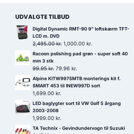
UDVALGTE TILBUD
Digital Dynamic RMT-90 9" loftskærm TFT-
LCD m. DVD
Den
Den
2,495.00
kr.
1,000.00
kr.
oprindelige
aktuelle
Racoon polishing pad grøn - super soft 40
pris
pris
mm 3 stk
var:
er:
Den
Den
99.95
kr.
79.96
kr.
2,495.00 kr..
1,000.00 kr..
oprindelige
aktuelle
Alpine KITW997SMTB monterings kit f.
pris
pris
SMART 453 til INEW997D sort
var:
er:
1,699.00
kr.
99.95 kr..
79.96 kr..
LED baglygter sort til VW Golf 5 årgang
2003-2008
1,999.00
kr.
TA Technix - Gevindundervogn til Suzuki