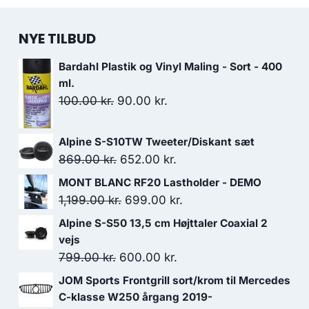
NYE TILBUD
Bardahl Plastik og Vinyl Maling - Sort - 400
ml.
Den
Den
100.00
kr.
90.00
kr.
oprindelige
aktuelle
pris
pris
Alpine S-S10TW Tweeter/Diskant sæt
var:
er:
Den
Den
869.00
kr.
652.00
kr.
100.00 kr..
90.00 kr..
oprindelige
aktuelle
MONT BLANC RF20 Lastholder - DEMO
pris
pris
Den
Den
1,199.00
kr.
699.00
kr.
var:
er:
oprindelige
aktuelle
Alpine S-S50 13,5 cm Højttaler Coaxial 2
869.00 kr..
652.00 kr..
pris
pris
vejs
var:
er:
Den
Den
799.00
kr.
600.00
kr.
1,199.00 kr..
699.00 kr..
oprindelige
aktuelle
JOM Sports Frontgrill sort/krom til Mercedes
pris
pris
C-klasse W250 årgang 2019-