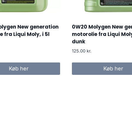
lygen New generation
0W20 Molygen New ge
 fra Liqui Moly, i 5l
motorolie fra Liqui Moly,
dunk
125.00
kr.
Køb her
Køb her