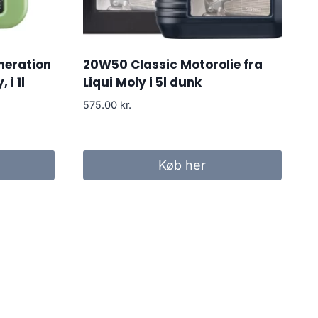
neration
20W50 Classic Motorolie fra
 i 1l
Liqui Moly i 5l dunk
575.00
kr.
Køb her