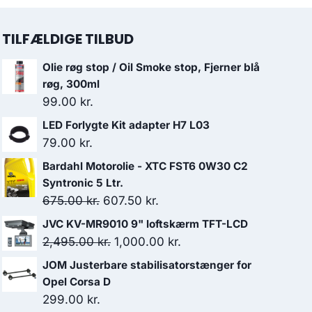
TILFÆLDIGE TILBUD
Olie røg stop / Oil Smoke stop, Fjerner blå
røg, 300ml
99.00
kr.
LED Forlygte Kit adapter H7 L03
79.00
kr.
Bardahl Motorolie - XTC FST6 0W30 C2
Syntronic 5 Ltr.
Den
Den
675.00
kr.
607.50
kr.
oprindelige
aktuelle
JVC KV-MR9010 9" loftskærm TFT-LCD
pris
pris
Den
Den
2,495.00
kr.
1,000.00
kr.
var:
er:
oprindelige
aktuelle
JOM Justerbare stabilisatorstænger for
675.00 kr..
607.50 kr..
pris
pris
Opel Corsa D
var:
er:
299.00
kr.