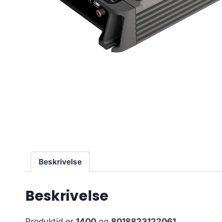
Beskrivelse
Beskrivelse
Produktid er
1400
og
8018823122061