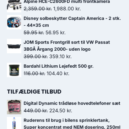
Alpine HCE-C2600FD multi frontkamera
pris
pris
Den
Den
2,359.00
kr.
1,988.00
kr.
var:
er:
oprindelige
aktuelle
Disney solbeskytter Captain America - 2 stk.
2,337.00 kr..
2,103.30 kr..
pris
pris
- 44x35 cm
var:
er:
Den
Den
59.95
kr.
56.95
kr.
2,359.00 kr..
1,988.00 kr..
oprindelige
aktuelle
JOM Sports Frontgrill sort til VW Passat
pris
pris
3BGÂ Årgang 2000- uden logo
var:
er:
Den
Den
399.00
kr.
359.10
kr.
59.95 kr..
56.95 kr..
oprindelige
aktuelle
Bardahl Lithium Lejefedt 500 gr.
pris
pris
Den
Den
116.00
kr.
104.40
kr.
var:
er:
oprindelige
aktuelle
399.00 kr..
359.10 kr..
pris
pris
TILFÆLDIGE TILBUD
var:
er:
Digital Dynamic trådløse hovedtelefoner sæt
116.00 kr..
104.40 kr..
Den
Den
449.00
kr.
224.50
kr.
oprindelige
aktuelle
Ruderens til brug i bilens sprinklertank,
pris
pris
Super koncentrat med NEM dosering, 250ml