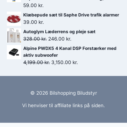
var:
er:
59.00
kr.
449.00 kr..
224.50 kr..
Klæbepude sæt til Saphe Drive trafik alarmer
39.00
kr.
Autoglym Læderrens og pleje sæt
Den
Den
328.00
kr.
246.00
kr.
oprindelige
aktuelle
Alpine PWDX5 4 Kanal DSP Forstærker med
pris
pris
aktiv subwoofer
var:
er:
Den
Den
4,199.00
kr.
3,150.00
kr.
328.00 kr..
246.00 kr..
oprindelige
aktuelle
pris
pris
var:
er:
4,199.00 kr..
3,150.00 kr..
© 2026 Bilshopping Biludstyr
Vi henviser til affiliate links på siden.