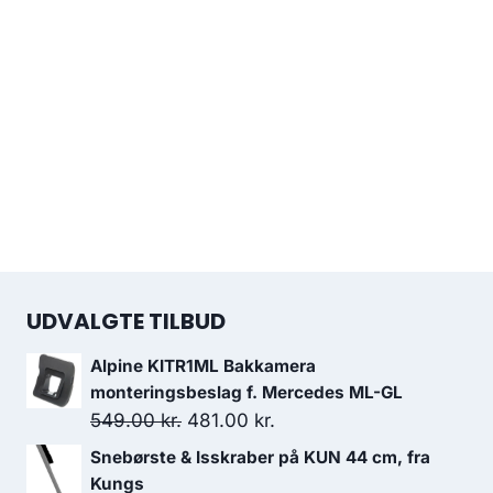
UDVALGTE TILBUD
Alpine KITR1ML Bakkamera
monteringsbeslag f. Mercedes ML-GL
Den
Den
549.00
kr.
481.00
kr.
oprindelige
aktuelle
Snebørste & Isskraber på KUN 44 cm, fra
pris
pris
Kungs