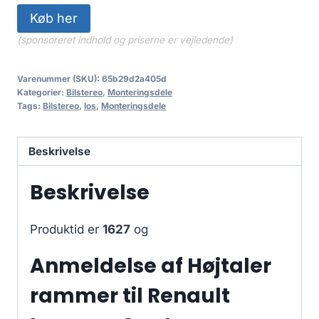
Køb her
(sponsoreret indhold og priserne er vejledende)
Varenummer (SKU):
65b29d2a405d
Kategorier:
Bilstereo
,
Monteringsdele
Tags:
Bilstereo
,
los
,
Monteringsdele
Beskrivelse
Beskrivelse
Produktid er
1627
og
Anmeldelse af Højtaler
rammer til Renault