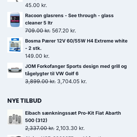
var:
er:
45.00
kr.
549.00 kr..
481.00 kr..
Racoon glasrens - See through - glass
cleaner 5 ltr
Den
Den
709.00
kr.
567.20
kr.
oprindelige
aktuelle
Bosma Pærer 12V 60/55W H4 Extreme white
pris
pris
- 2 stk.
var:
er:
149.00
kr.
709.00 kr..
567.20 kr..
JOM Forkofanger Sports design med grill og
tågelygter til VW Golf 6
Den
Den
3,899.00
kr.
3,704.05
kr.
oprindelige
aktuelle
pris
pris
NYE TILBUD
var:
er:
Eibach sænkningssæt Pro-Kit Fiat Abarth
3,899.00 kr..
3,704.05 kr..
500 (312)
Den
Den
2,337.00
kr.
2,103.30
kr.
oprindelige
aktuelle