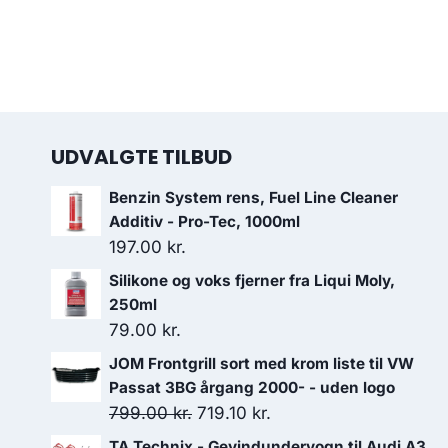
UDVALGTE TILBUD
Benzin System rens, Fuel Line Cleaner
Additiv - Pro-Tec, 1000ml
197.00
kr.
Silikone og voks fjerner fra Liqui Moly,
250ml
79.00
kr.
JOM Frontgrill sort med krom liste til VW
Passat 3BG årgang 2000- - uden logo
Den
Den
799.00
kr.
719.10
kr.
oprindelige
aktuelle
TA Technix - Gevindundervogn til Audi A3,