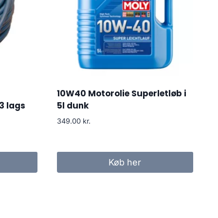
10W40 Motorolie Superletløb i
3 lags
5l dunk
349.00
kr.
Køb her