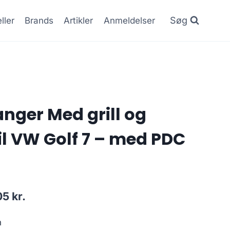
Søg
ller
Brands
Artikler
Anmeldelser
nger Med grill og
il VW Golf 7 – med PDC
Den
05
kr.
lige
aktuelle
n