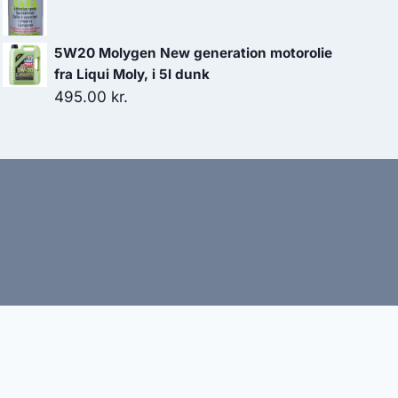
oprindelige
aktuelle
599.00 kr..
539.10 kr..
pris
pris
var:
er:
5W20 Molygen New generation motorolie
165.00 kr..
148.50 kr..
fra Liqui Moly, i 5l dunk
495.00
kr.
bud
nbefaler altid at dobbelttjekke vigtige oplysninger.