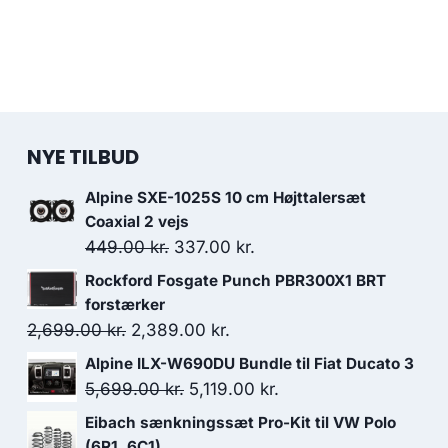
NYE TILBUD
Alpine SXE-1025S 10 cm Højttalersæt
Coaxial 2 vejs
Den
Den
449.00
kr.
337.00
kr.
oprindelige
aktuelle
Rockford Fosgate Punch PBR300X1 BRT
pris
pris
forstærker
var:
er:
Den
Den
2,699.00
kr.
2,389.00
kr.
449.00 kr..
337.00 kr..
oprindelige
aktuelle
Alpine ILX-W690DU Bundle til Fiat Ducato 3
pris
pris
Den
Den
5,699.00
kr.
5,119.00
kr.
var:
er:
oprindelige
aktuelle
Eibach sænkningssæt Pro-Kit til VW Polo
2,699.00 kr..
2,389.00 kr..
pris
pris
(6R1, 6C1)