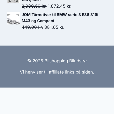
var:
er:
Den
Den
2,080.50
kr.
1,872.45
kr.
5,699.00 kr..
5,119.00 kr..
oprindelige
aktuelle
JOM Tårnstiver til BMW serie 3 E36 316i
pris
pris
M43 og Compact
var:
er:
Den
Den
449.00
kr.
381.65
kr.
2,080.50 kr..
1,872.45 kr..
oprindelige
aktuelle
pris
pris
var:
er:
449.00 kr..
381.65 kr..
© 2026 Bilshopping Biludstyr
Vi henviser til affiliate links på siden.
emmesider Til Salg
|
Hjemmeside Udvikling
|
Online Til
reret med henblik på at informere og inspirere, men vi a