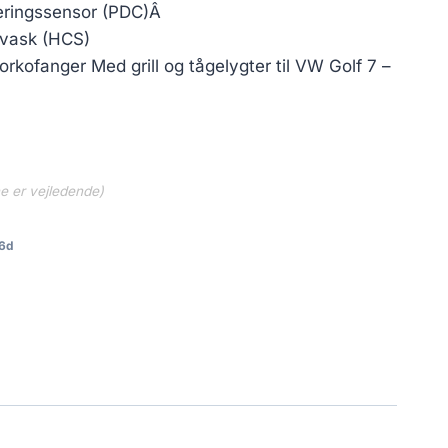
pris
keringssensor (PDC)Â
er:
tevask (HCS)
0 kr..
5,699.05 kr..
orkofanger Med grill og tågelygter til VW Golf 7 –
ne er vejledende)
6d