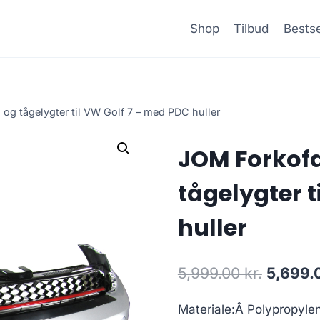
Shop
Tilbud
Bestse
og tågelygter til VW Golf 7 – med PDC huller
JOM Forkofa
tågelygter t
huller
Den
5,999.00
kr.
5,699.
oprinde
Materiale:Â Polypropyle