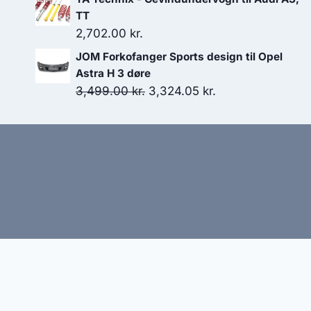
pris
pris
TT
var:
er:
2,702.00
kr.
799.00 kr..
719.10 kr..
JOM Forkofanger Sports design til Opel
Astra H 3 døre
Den
Den
3,499.00
kr.
3,324.05
kr.
oprindelige
aktuelle
pris
pris
var:
er:
3,499.00 kr..
3,324.05 kr..
Hj
Denne side kan være skabt med AI! Indholdet er gene