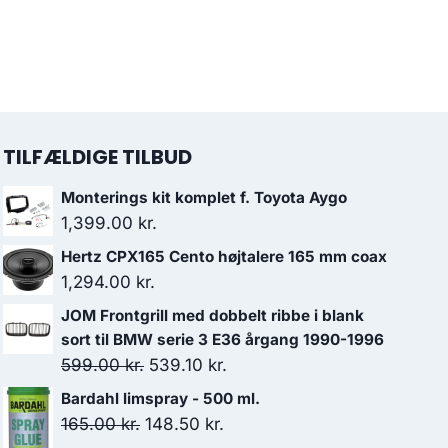
TILFÆLDIGE TILBUD
Monterings kit komplet f. Toyota Aygo
1,399.00
kr.
Hertz CPX165 Cento højtalere 165 mm coax
1,294.00
kr.
JOM Frontgrill med dobbelt ribbe i blank
sort til BMW serie 3 E36 årgang 1990-1996
Den
Den
599.00
kr.
539.10
kr.
oprindelige
aktuelle
Bardahl limspray - 500 ml.
pris
pris
Den
Den
165.00
kr.
148.50
kr.
var:
er: