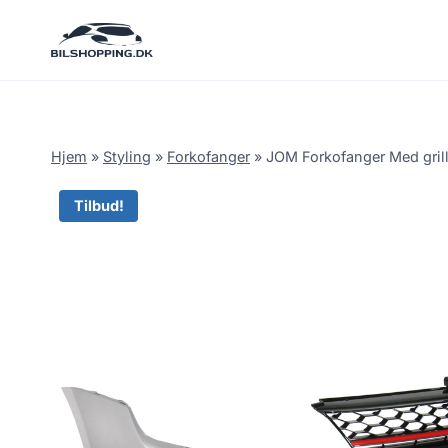
Fortsæt
til
indhold
Hjem
»
Styling
»
Forkofanger
»
JOM Forkofanger Med grill 
Tilbud!