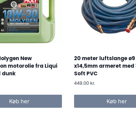
olygen New
20 meter luftslange ø9
on motorolie fra Liqui
x14,5mm armeret med 
l dunk
Soft PVC
449.00
kr.
Køb her
Køb her