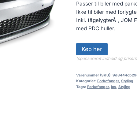
pris
Passer til biler med par
var:
Ikke til biler med forlyg
5,999.0
Inkl. tågelygterÂ , JOM F
med PDC huller.
Køb her
(sponsoreret indhold og priser
Varenummer (SKU):
9d8444cb29
Kategorier:
Forkofanger
,
Styling
Tags:
Forkofanger
,
los
,
Styling