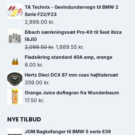
TA Technix - Gevindundervogn til BMW 2
Serie F22/F23
2,999.00
kr.
Eibach sænkningssæt Pro-Kit til Seat ibiza
(6J5)
Den
Den
2,099.50
kr.
1,889.55
kr.
oprindelige
aktuelle
Fladsikring standard 40A amp, orange
pris
pris
6.00
kr.
var:
er:
Hertz Dieci DCX 87 mm coax højttalersæt
2,099.50 kr..
1,889.55 kr..
359.00
kr.
Orange Juice duftegran fra Wunderbaum
17.50
kr.
NYE TILBUD
JOM Bagkofanger til BMW 5 serie E39