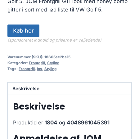
Golf 5, JOM Frontgrill GTI look med honey comb
var:
er:
gitter i sort med rød liste til VW Golf 5.
1,099.00 kr..
989.10 kr..
Køb her
(sponsoreret indhold og priserne er vejledende)
Varenummer (SKU):
18605ee2be15
Kategorier:
Frontgrill
,
Styling
Tags:
Frontgrill
,
los
,
Styling
Beskrivelse
Beskrivelse
Produktid er
1804
og
4048961045391
Anmeldelse af JOM