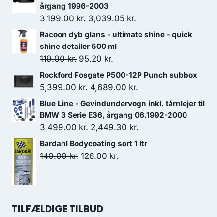
årgang 1996-2003
Den
Den
3,199.00
kr.
3,039.05
kr.
oprindelige
aktuelle
Racoon dyb glans - ultimate shine - quick
pris
pris
shine detailer 500 ml
var:
er:
Den
Den
119.00
kr.
95.20
kr.
3,199.00 kr..
3,039.05 kr..
oprindelige
aktuelle
Rockford Fosgate P500-12P Punch subbox
pris
pris
Den
Den
5,399.00
kr.
4,689.00
kr.
var:
er:
oprindelige
aktuelle
Blue Line - Gevindundervogn inkl. tårnlejer til
119.00 kr..
95.20 kr..
pris
pris
BMW 3 Serie E36, årgang 06.1992-2000
var:
er:
Den
Den
3,499.00
kr.
2,449.30
kr.
5,399.00 kr..
4,689.00 kr..
oprindelige
aktuelle
Bardahl Bodycoating sort 1 ltr
pris
pris
Den
Den
140.00
kr.
126.00
kr.
var:
er:
oprindelige
aktuelle
3,499.00 kr..
2,449.30 kr..
pris
pris
var:
er:
TILFÆLDIGE TILBUD
140.00 kr..
126.00 kr..