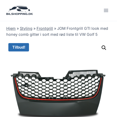
Fortsæt
til
indhold
Hjem
»
Styling
»
Frontgrill
»
JOM Frontgrill GTI look med
honey comb gitter i sort med rød liste til VW Golf 5
Tilbud!