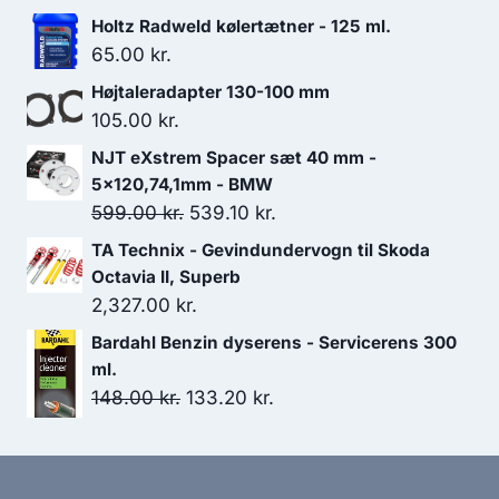
Holtz Radweld kølertætner - 125 ml.
65.00
kr.
Højtaleradapter 130-100 mm
105.00
kr.
NJT eXstrem Spacer sæt 40 mm -
5x120,74,1mm - BMW
Den
Den
599.00
kr.
539.10
kr.
oprindelige
aktuelle
TA Technix - Gevindundervogn til Skoda
pris
pris
Octavia II, Superb
var:
er:
2,327.00
kr.
599.00 kr..
539.10 kr..
Bardahl Benzin dyserens - Servicerens 300
ml.
Den
Den
148.00
kr.
133.20
kr.
oprindelige
aktuelle
pris
pris
var:
er: