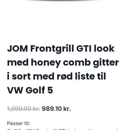
JOM Frontgrill GTI look
med honey comb gitter
i sort med rød liste til
VW Golf 5
Den
Den
1,099.00
kr.
989.10
kr.
oprindelige
aktuelle
Passer til:
pris
pris