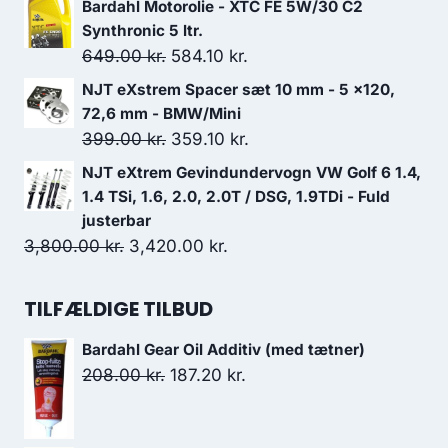
Bardahl Motorolie - XTC FE 5W/30 C2
599.00 kr..
539.10 kr..
pris
pris
Synthronic 5 ltr.
var:
er:
Den
Den
649.00
kr.
584.10
kr.
499.00 kr..
424.15 kr..
oprindelige
aktuelle
NJT eXstrem Spacer sæt 10 mm - 5 x120,
pris
pris
72,6 mm - BMW/Mini
var:
er:
Den
Den
399.00
kr.
359.10
kr.
649.00 kr..
584.10 kr..
oprindelige
aktuelle
NJT eXtrem Gevindundervogn VW Golf 6 1.4,
pris
pris
1.4 TSi, 1.6, 2.0, 2.0T / DSG, 1.9TDi - Fuld
var:
er:
justerbar
Den
Den
3,800.00
kr.
3,420.00
399.00 kr..
kr.
359.10 kr..
oprindelige
aktuelle
pris
pris
TILFÆLDIGE TILBUD
var:
er:
Bardahl Gear Oil Additiv (med tætner)
3,800.00 kr..
3,420.00 kr..
Den
Den
208.00
kr.
187.20
kr.
oprindelige
aktuelle
pris
pris