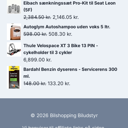
var:
er:
Eibach sænkningssæt Pro-Kit til Seat Leon
208.00 kr..
187.20 kr..
(5F)
Den
Den
2,384.50
kr.
2,146.05
kr.
oprindelige
aktuelle
Autoglym Autoshampoo uden voks 5 ltr.
pris
pris
Den
Den
598.00
kr.
508.30
kr.
var:
er:
oprindelige
aktuelle
Thule Velospace XT 3 Bike 13 PIN -
2,384.50 kr..
2,146.05 kr..
pris
pris
cykelholder til 3 cykler
var:
er:
6,899.00
kr.
598.00 kr..
508.30 kr..
Bardahl Benzin dyserens - Servicerens 300
ml.
Den
Den
148.00
kr.
133.20
kr.
oprindelige
aktuelle
pris
pris
var:
er:
148.00 kr..
133.20 kr..
© 2026 Bilshopping Biludstyr