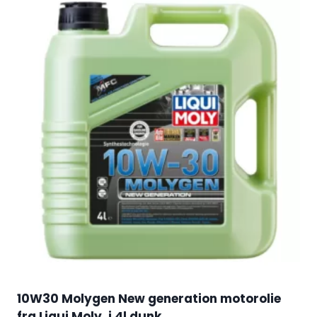
10W30 Molygen New generation motorolie
fra Liqui Moly, i 4l dunk