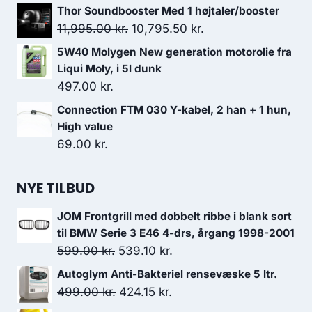
oprindelige
aktuelle
Thor Soundbooster Med 1 højtaler/booster
pris
pris
Den
Den
11,995.00
kr.
10,795.50
kr.
var:
er:
oprindelige
aktuelle
5W40 Molygen New generation motorolie fra
312.50 kr..
250.00 kr..
pris
pris
Liqui Moly, i 5l dunk
var:
er:
497.00
kr.
11,995.00 kr..
10,795.50 kr..
Connection FTM 030 Y-kabel, 2 han + 1 hun,
High value
69.00
kr.
NYE TILBUD
JOM Frontgrill med dobbelt ribbe i blank sort
til BMW Serie 3 E46 4-drs, årgang 1998-2001
Den
Den
599.00
kr.
539.10
kr.
oprindelige
aktuelle
Autoglym Anti-Bakteriel rensevæske 5 ltr.
pris
pris
Den
Den
499.00
kr.
424.15
kr.
var:
er:
oprindelige
aktuelle