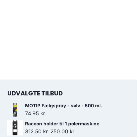
UDVALGTE TILBUD
MOTIP Fælgspray - sølv - 500 ml.
74.95
kr.
Racoon holder til 1 polermaskine
Den
Den
312.50
kr.
250.00
kr.