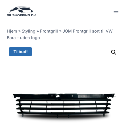
Fortsæt
til
indhold
Hjem
»
Styling
»
Frontgrill
»
JOM Frontgrill sort til VW
Bora – uden logo
Tilbud!