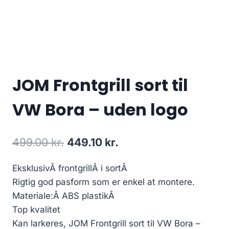
JOM Frontgrill sort til
VW Bora – uden logo
Den
Den
499.00
kr.
449.10
kr.
oprindelige
aktuelle
EksklusivÂ frontgrillÂ i sortÂ
pris
pris
Rigtig god pasform som er enkel at montere.
var:
er:
Materiale:Â ABS plastikÂ
499.00 kr..
449.10 kr..
Top kvalitet
Kan larkeres, JOM Frontgrill sort til VW Bora –