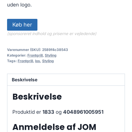
uden logo.
Køb her
(sponsoreret indhold og priserne er vejledende)
Varenummer (SKU):
2589f4c38543
Kategorier:
Frontgrill
,
Styling
Tags:
Frontgrill
,
los
,
Styling
Beskrivelse
Beskrivelse
Produktid er
1833
og
4048961005951
Anmeldelse af JOM