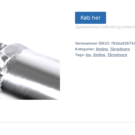
449.00 kr
Køb her
(sponsoreret indhold og priser
Varenummer (SKU):
782da92673
Kategorier:
Styling
,
Tårnstivere
Tags:
los
,
Styling
,
Tårnstivere