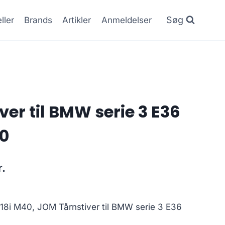
Søg
ller
Brands
Artikler
Anmeldelser
er til BMW serie 3 E36
40
Den
r.
ge
aktuelle
pris
18i M40, JOM Tårnstiver til BMW serie 3 E36
er: