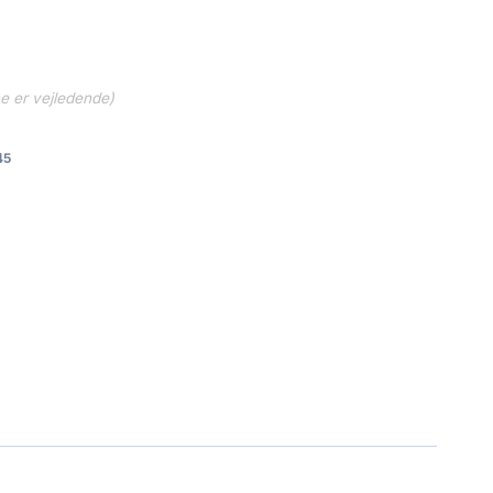
..
381.65 kr..
ne er vejledende)
45