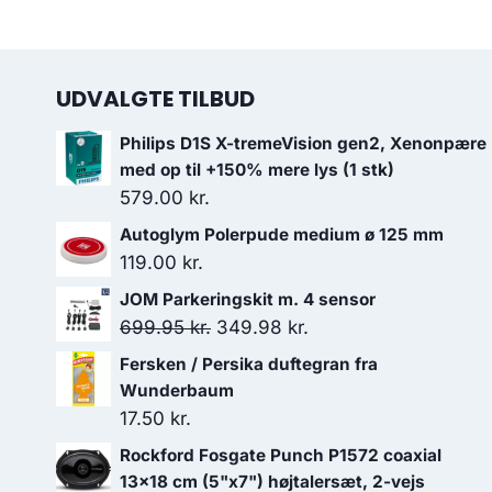
UDVALGTE TILBUD
Philips D1S X-tremeVision gen2, Xenonpære
med op til +150% mere lys (1 stk)
579.00
kr.
Autoglym Polerpude medium ø 125 mm
119.00
kr.
JOM Parkeringskit m. 4 sensor
Den
Den
699.95
kr.
349.98
kr.
oprindelige
aktuelle
Fersken / Persika duftegran fra
pris
pris
Wunderbaum
var:
er:
17.50
kr.
699.95 kr..
349.98 kr..
Rockford Fosgate Punch P1572 coaxial
13x18 cm (5"x7") højtalersæt, 2-vejs