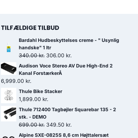
TILFÆLDIGE TILBUD
Bardahl Hudbeskyttelses creme - " Usynlig
handske" 1 ltr
Den
Den
340.00
kr.
306.00
kr.
oprindelige
aktuelle
Audison Voce Stereo AV Due High-End 2
pris
pris
Kanal ForstærkerÂ
var:
er:
6,999.00
kr.
340.00 kr..
306.00 kr..
Thule Bike Stacker
1,899.00
kr.
Thule 712400 Tagbøjler Squarebar 135 - 2
stk. - DEMO
Den
Den
699.00
kr.
349.50
kr.
oprindelige
aktuelle
Alpine SXE-0825S 8,6 cm Højttalersæt