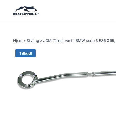
Fortsæt
til
indhold
Hjem
»
Styling
»
JOM Tårnstiver til BMW serie 3 E36 316i
Tilbud!