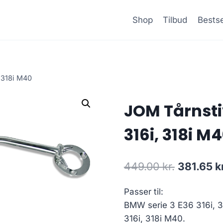
Shop
Tilbud
Bestse
, 318i M40
JOM Tårnstiv
316i, 318i M
Den
449.00
kr.
381.65
k
oprindeli
Passer til:
pris
BMW serie 3 E36 316i, 3
var:
316i, 318i M40.