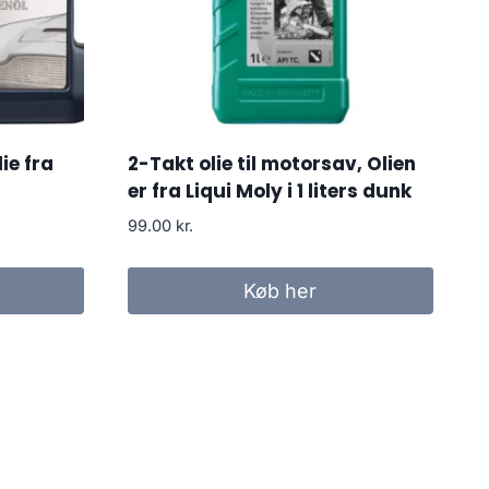
ie fra
2-Takt olie til motorsav, Olien
er fra Liqui Moly i 1 liters dunk
99.00
kr.
Køb her