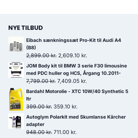
NYE TILBUD
Eibach sænkningssæt Pro-Kit til Audi A4
(B8)
Den
Den
2,899.00
kr.
2,609.10
kr.
oprindelige
aktuelle
JOM Body kit til BMW 3 serie F30 limousine
pris
pris
med PDC huller og HCS, Årgang 10.2011-
var:
er:
Den
Den
7,799.00
kr.
7,409.05
kr.
2,899.00 kr..
2,609.10 kr..
oprindelige
aktuelle
Bardahl Motorolie - XTC 10W/40 Synthetic 5
pris
pris
ltr
var:
er:
Den
Den
399.00
kr.
359.10
kr.
7,799.00 kr..
7,409.05 kr..
oprindelige
aktuelle
Autoglym Polarkit med Skumlanse Kärcher
pris
pris
adapter
var:
er:
Den
Den
948.00
kr.
711.00
kr.