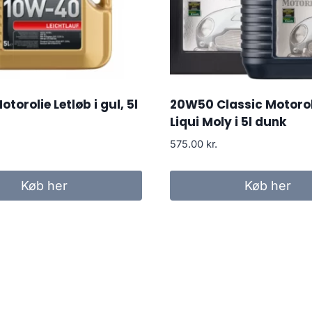
torolie Letløb i gul, 5l
20W50 Classic Motorol
Liqui Moly i 5l dunk
575.00
kr.
Køb her
Køb her