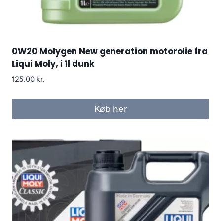
0W20 Molygen New generation motorolie fra
Liqui Moly, i 1l dunk
125.00
kr.
Køb her