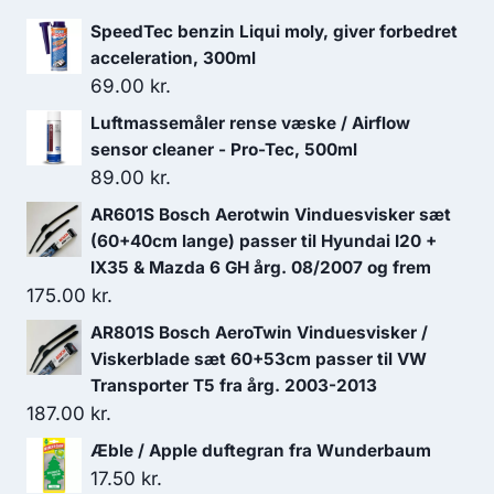
SpeedTec benzin Liqui moly, giver forbedret
acceleration, 300ml
69.00
kr.
Luftmassemåler rense væske / Airflow
sensor cleaner - Pro-Tec, 500ml
89.00
kr.
AR601S Bosch Aerotwin Vinduesvisker sæt
(60+40cm lange) passer til Hyundai I20 +
IX35 & Mazda 6 GH årg. 08/2007 og frem
175.00
kr.
AR801S Bosch AeroTwin Vinduesvisker /
Viskerblade sæt 60+53cm passer til VW
Transporter T5 fra årg. 2003-2013
187.00
kr.
Æble / Apple duftegran fra Wunderbaum
17.50
kr.