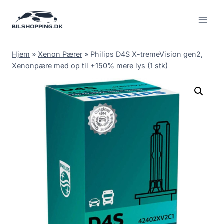
Fortsæt
til
indhold
Hjem
»
Xenon Pærer
»
Philips D4S X-tremeVision gen2,
Xenonpære med op til +150% mere lys (1 stk)