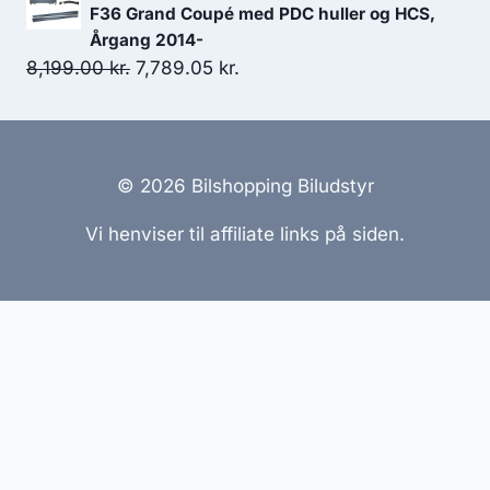
F36 Grand Coupé med PDC huller og HCS,
Årgang 2014-
Den
Den
8,199.00
kr.
7,789.05
kr.
oprindelige
aktuelle
pris
pris
var:
er:
8,199.00 kr..
7,789.05 kr..
© 2026 Bilshopping Biludstyr
Vi henviser til affiliate links på siden.
Hjemmesider Til Salg
|
Hjemmeside Udvikling
|
Online
Tilbud
Denne side kan være skabt med AI! Indholdet er
genereret med henblik på at informere og inspirere,
men vi anbefaler altid at dobbelttjekke vigtige