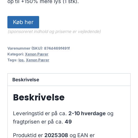
op til +150% mere lys (1 stk).
Køb her
(sponsoreret indhold og priserne er vejledende)
Varenummer (SKU):
874d469f491f
Kategori:
Xenon Pærer
Tags:
los
,
Xenon Pærer
Beskrivelse
Beskrivelse
Leveringstid er på ca.
2-10 hverdage
og
fragtprisen er på ca.
49
Produktid er
2025308
og EAN er