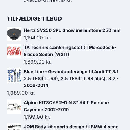
Den
Den
549.00
kr.
494.10
kr.
oprindelige
aktuelle
pris
pris
TILFÆLDIGE TILBUD
var:
er:
Hertz SV250 SPL Show mellemtone 250 mm
549.00 kr..
494.10 kr..
1,194.00
kr.
TA Technix sænkningssæt til Mercedes E-
klasse Sedan (W211)
1,699.00
kr.
Blue Line - Gevindundervogn til Audi TT 8J
2.5 TFSI(TT RS), 2.5 TFSI(TT RS plus), 3.2 -
2006-2014
1,989.00
kr.
Alpine KIT8CYE 2-DIN 8" Kit f. Porsche
Cayenne 2002-2010
1,199.00
kr.
JOM Body kit sports design til BMW 4 serie