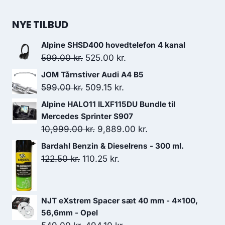
NYE TILBUD
Alpine SHSD400 hovedtelefon 4 kanal
Den
Den
599.00
kr.
525.00
kr.
oprindelige
aktuelle
JOM Tårnstiver Audi A4 B5
pris
pris
Den
Den
599.00
kr.
509.15
kr.
var:
er:
oprindelige
aktuelle
Alpine HALO11 ILXF115DU Bundle til
599.00 kr..
525.00 kr..
pris
pris
Mercedes Sprinter S907
var:
er:
Den
Den
10,999.00
kr.
9,889.00
kr.
599.00 kr..
509.15 kr..
oprindelige
aktuelle
Bardahl Benzin & Dieselrens - 300 ml.
pris
pris
Den
Den
122.50
kr.
110.25
kr.
var:
er:
oprindelige
aktuelle
10,999.00 kr..
9,889.00 kr..
pris
pris
var:
er:
NJT eXstrem Spacer sæt 40 mm - 4x100,
122.50 kr..
110.25 kr..
56,6mm - Opel