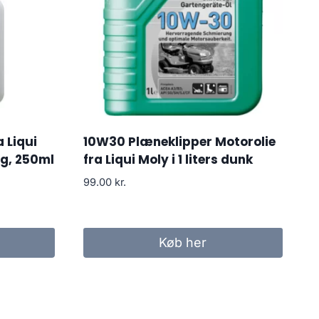
a Liqui
10W30 Plæneklipper Motorolie
g, 250ml
fra Liqui Moly i 1 liters dunk
99.00
kr.
Køb her