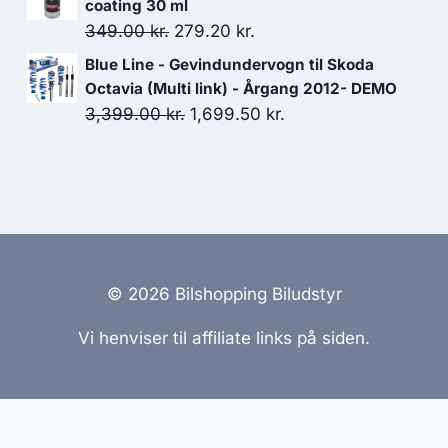
pris
pris
coating 30 ml
var:
er:
Den
Den
349.00
kr.
279.20
kr.
1,899.00 kr..
1,635.00 kr..
oprindelige
aktuelle
Blue Line - Gevindundervogn til Skoda
pris
pris
Octavia (Multi link) - Årgang 2012- DEMO
var:
er:
Den
Den
3,399.00
kr.
1,699.50
kr.
349.00 kr..
279.20 kr..
oprindelige
aktuelle
pris
pris
var:
er:
3,399.00 kr..
1,699.50 kr..
© 2026 Bilshopping Biludstyr
Vi henviser til affiliate links på siden.
emmesider Til Salg
|
Hjemmeside Udvikling
|
Online Til