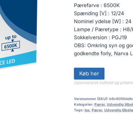
Pærefarve : 6500K
Spænding [V] : 12/24
Nominel ydelse [W] : 24
Lampe / Pæretype : H8/
Sokkelversion : PGJ19
OBS: Omkring syn og god
godkendte forly, Narva L
Køb her
(sponsoreret indhold og priser
Varenummer (SKU):
b9c8050ddb
Kategorier:
Pærer
,
Udvendig tilbe
Tags:
los
,
Pærer
,
Udvendig tilbeh