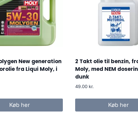
lygen New generation
2 Takt olie til benzin, fr
olie fra Liqui Moly, i
Moly, med NEM doserin
dunk
49.00
kr.
Køb her
Køb her