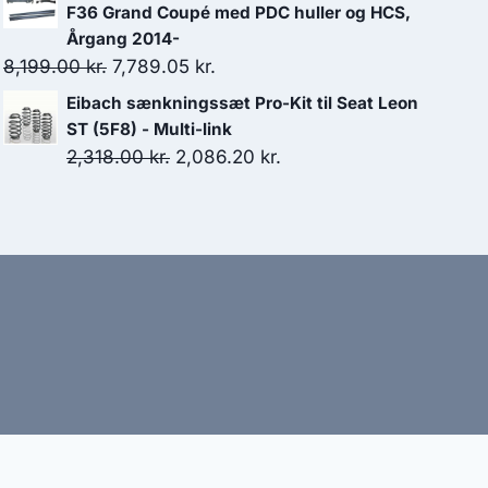
pris
pris
F36 Grand Coupé med PDC huller og HCS,
var:
er:
Årgang 2014-
59.00 kr..
53.10 kr..
Den
Den
8,199.00
kr.
7,789.05
kr.
oprindelige
aktuelle
Eibach sænkningssæt Pro-Kit til Seat Leon
pris
pris
ST (5F8) - Multi-link
var:
er:
Den
Den
2,318.00
kr.
2,086.20
kr.
8,199.00 kr..
7,789.05 kr..
oprindelige
aktuelle
pris
pris
var:
er:
2,318.00 kr..
2,086.20 kr..
bud