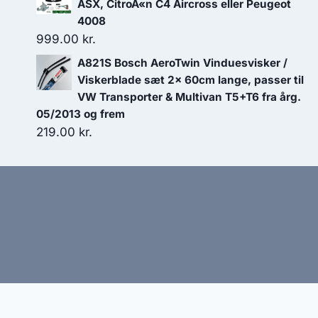
pris
pris
ASX, CitroÃ«n C4 Aircross eller Peugeot
var:
er:
4008
999.00
kr.
449.00 kr..
381.65 kr..
A821S Bosch AeroTwin Vinduesvisker /
Viskerblade sæt 2x 60cm lange, passer til
VW Transporter & Multivan T5+T6 fra årg.
05/2013 og frem
219.00
kr.
Hj