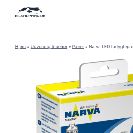
Fortsæt
til
indhold
Hjem
»
Udvendig tilbehør
»
Pærer
»
Narva LED forlygtepær