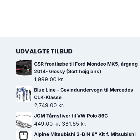
UDVALGTE TILBUD
CSR frontlæbe til Ford Mondeo MK5, årgang
2014- Glossy (Sort højglans)
1,999.00
kr.
Blue Line - Gevindundervogn til Mercedes
CLK-Klasse
2,749.00
kr.
JOM Tårnstiver til VW Polo 86C
Den
Den
449.00
kr.
381.65
kr.
oprindelige
aktuelle
Alpine Mitsubishi 2-DIN 8" Kit f. Mitsubishi