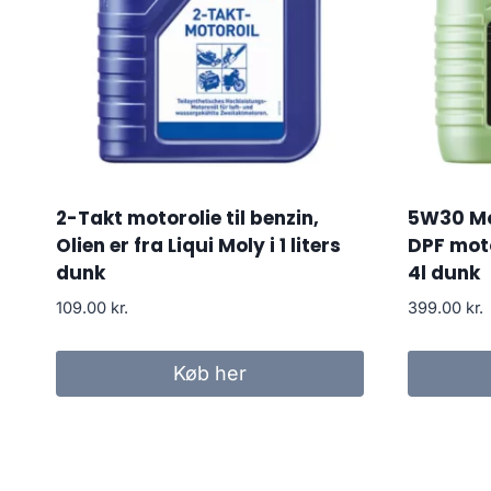
2-Takt motorolie til benzin,
5W30 Mo
Olien er fra Liqui Moly i 1 liters
DPF motor
dunk
4l dunk
109.00
kr.
399.00
kr.
Køb her