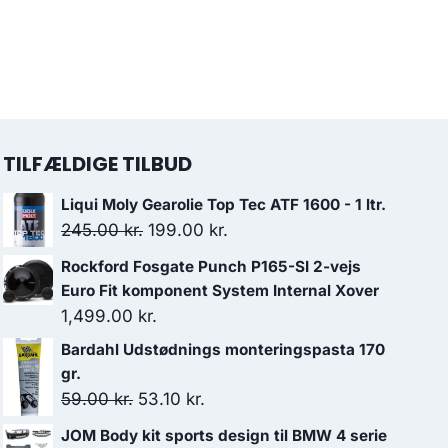
TILFÆLDIGE TILBUD
Liqui Moly Gearolie Top Tec ATF 1600 - 1 ltr.
Den
Den
245.00
kr.
199.00
kr.
oprindelige
aktuelle
Rockford Fosgate Punch P165-SI 2-vejs
pris
pris
Euro Fit komponent System Internal Xover
var:
er:
1,499.00
kr.
245.00 kr..
199.00 kr..
Bardahl Udstødnings monteringspasta 170
gr.
Den
Den
59.00
kr.
53.10
kr.
oprindelige
aktuelle
JOM Body kit sports design til BMW 4 serie