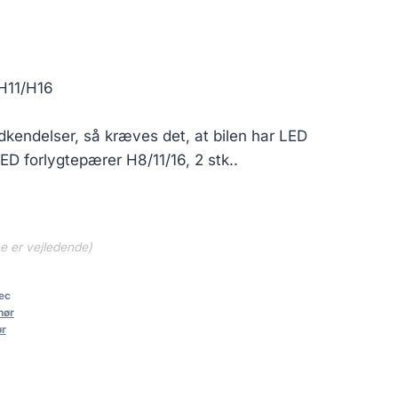
H11/H16
kendelser, så kræves det, at bilen har LED
ED forlygtepærer H8/11/16, 2 stk..
ne er vejledende)
ec
hør
ør