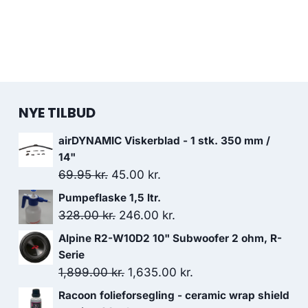
NYE TILBUD
airDYNAMIC Viskerblad - 1 stk. 350 mm /
14"
Den
Den
69.95
kr.
45.00
kr.
oprindelige
aktuelle
Pumpeflaske 1,5 ltr.
pris
pris
Den
Den
328.00
kr.
246.00
kr.
var:
er:
oprindelige
aktuelle
Alpine R2-W10D2 10" Subwoofer 2 ohm, R-
69.95 kr..
45.00 kr..
pris
pris
Serie
var:
er:
Den
Den
1,899.00
kr.
1,635.00
kr.
328.00 kr..
246.00 kr..
oprindelige
aktuelle
Racoon folieforsegling - ceramic wrap shield