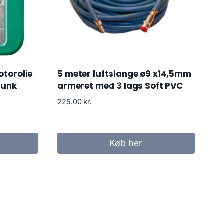
torolie
5 meter luftslange ø9 x14,5mm
 dunk
armeret med 3 lags Soft PVC
225.00
kr.
Køb her