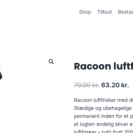
Shop
Tilbud
Bestse
Racoon luftfr
Den
D
79.00
kr.
63.20
kr.
oprindelig
a
Racoon luftfrisker med duf
pris
p
Stædige og ubehagelige l
var:
e
permanent inden for et p
79.00 kr..
6
at lugten endelig bliver 
luftfrisker – tutti frutt 10