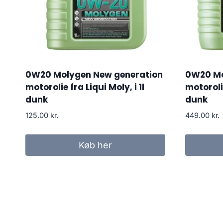
0W20 Molygen New generation
0W20 Mo
motorolie fra Liqui Moly, i 1l
motorolie
dunk
dunk
125.00
kr.
449.00
kr.
Køb her