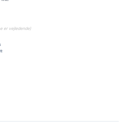
ne er vejledende)
6
je