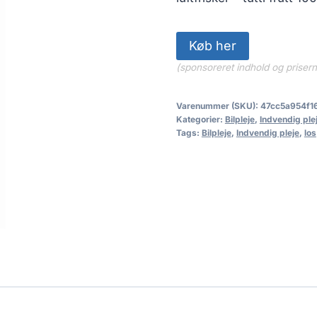
Køb her
(sponsoreret indhold og priser
Varenummer (SKU):
47cc5a954f1
Kategorier:
Bilpleje
,
Indvendig ple
Tags:
Bilpleje
,
Indvendig pleje
,
los