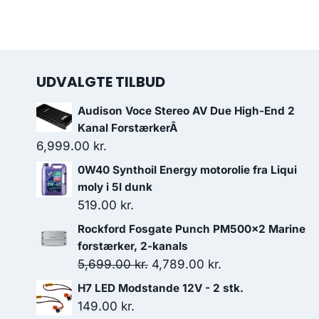
UDVALGTE TILBUD
Audison Voce Stereo AV Due High-End 2
Kanal ForstærkerÂ
6,999.00
kr.
0W40 Synthoil Energy motorolie fra Liqui
moly i 5l dunk
519.00
kr.
Rockford Fosgate Punch PM500x2 Marine
forstærker, 2-kanals
Den
Den
5,699.00
kr.
4,789.00
kr.
oprindelige
aktuelle
H7 LED Modstande 12V - 2 stk.
pris
pris
149.00
kr.