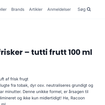
Søg
ller
Brands
Artikler
Anmeldelser
isker – tutti frutt 100 ml
en
e
ktuelle
t af frisk frugt
ris
ugte fra tobak, dyr osv. neutraliseres grundigt og
r:
ar minutter. Denne unikke formel, er årsagen til
3.20 kr..
elimineret og ikke kun midlertidigt! He, Racoon
0 ml.