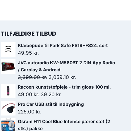
TILFÆLDIGE TILBUD
Klæbepude til Park Safe FS19+FS24, sort
49.95
kr.
JVC autoradio KW-M560BT 2 DIN App Radio
/ Carplay & Android
Den
Den
3,399.00
kr.
3,059.10
kr.
oprindelige
aktuelle
Racoon kunststofpleje - trim gloss 100 ml.
pris
pris
Den
Den
49.00
kr.
39.20
kr.
var:
er:
oprindelige
aktuelle
Pro Car USB stil til indbygning
3,399.00 kr..
3,059.10 kr..
pris
pris
225.00
kr.
var:
er:
Osram H11 Cool Blue Intense pærer sæt (2
49.00 kr..
39.20 kr..
stk.) pakke