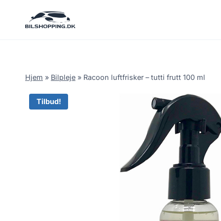
Fortsæt
til
indhold
Hjem
»
Bilpleje
»
Racoon luftfrisker – tutti frutt 100 ml
Tilbud!