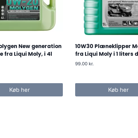
lygen New generation
10W30 Plæneklipper Mo
 fra Liqui Moly, i 4l
fra Liqui Moly i 1 liters
99.00
kr.
Køb her
Køb her