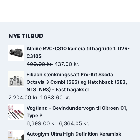
NYE TILBUD
Alpine RVC-C310 kamera til bagrude f. DVR-
C310S
Den
Den
499.00
kr.
437.00
kr.
oprindelige
aktuelle
Eibach sænkningssæt Pro-Kit Skoda
pris
pris
Octavia 3 Combi (5E5) og Hatchback (5E3,
var:
er:
NL3, NR3) - Fast bagaksel
Den
Den
2,204.00
kr.
1,983.60
499.00 kr..
kr.
437.00 kr..
oprindelige
aktuelle
Vogtland - Gevindundervogn til Citroen C1,
pris
pris
Type P
var:
er:
Den
Den
6,699.00
kr.
6,364.05
kr.
2,204.00 kr..
1,983.60 kr..
oprindelige
aktuelle
Autoglym Ultra High Definition Keramisk