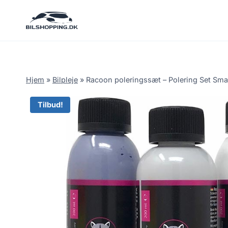
Fortsæt
til
indhold
Hjem
»
Bilpleje
»
Racoon poleringssæt – Polering Set Sma
Tilbud!