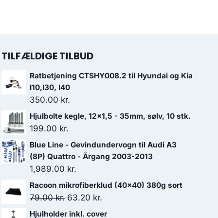
TILFÆLDIGE TILBUD
Ratbetjening CTSHY008.2 til Hyundai og Kia
I10,I30, I40
350.00
kr.
Hjulbolte kegle, 12x1,5 - 35mm, sølv, 10 stk.
199.00
kr.
Blue Line - Gevindundervogn til Audi A3
(8P) Quattro - Årgang 2003-2013
1,989.00
kr.
Racoon mikrofiberklud (40x40) 380g sort
Den
Den
79.00
kr.
63.20
kr.
oprindelige
aktuelle
Hjulholder inkl. cover