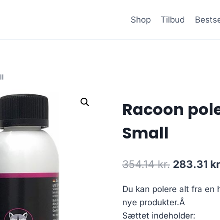
Shop
Tilbud
Bestse
ll
Racoon pole
Small
Den
354.14
kr.
283.31
kr
oprindeli
Du kan polere alt fra en 
pris
nye produkter.Â
var:
Sættet indeholder: