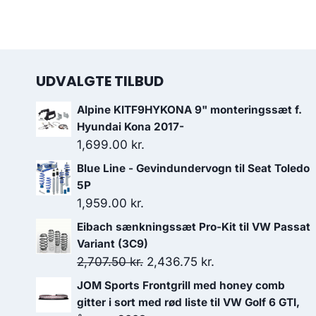
UDVALGTE TILBUD
Alpine KITF9HYKONA 9" monteringssæt f.
Hyundai Kona 2017-
1,699.00
kr.
Blue Line - Gevindundervogn til Seat Toledo
5P
1,959.00
kr.
Eibach sænkningssæt Pro-Kit til VW Passat
Variant (3C9)
Den
Den
2,707.50
kr.
2,436.75
kr.
oprindelige
aktuelle
JOM Sports Frontgrill med honey comb
pris
pris
gitter i sort med rød liste til VW Golf 6 GTI,