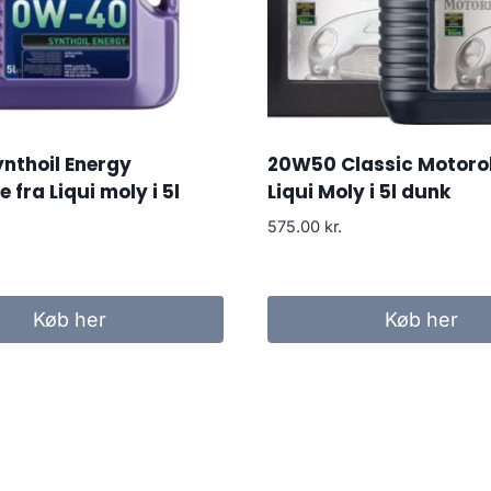
nthoil Energy
20W50 Classic Motorol
 fra Liqui moly i 5l
Liqui Moly i 5l dunk
575.00
kr.
Køb her
Køb her