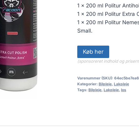
354.14 kr.
1 x 200 ml Politur Antih
1 x 200 ml Politur Extra 
1 x 200 ml Politur Nemes
Small.
Køb her
(sponsoreret indhold og priser
Varenummer (SKU):
64ec5be7ea
Kategorier:
Bilpleje
,
Lakpleje
Tags:
Bilpleje
,
Lakpleje
,
los