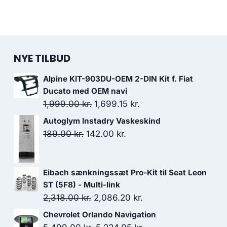
NYE TILBUD
Alpine KIT-903DU-OEM 2-DIN Kit f. Fiat
Ducato med OEM navi
Den
Den
1,999.00
kr.
1,699.15
kr.
oprindelige
aktuelle
Autoglym Instadry Vaskeskind
pris
pris
Den
Den
189.00
kr.
142.00
kr.
var:
er:
oprindelige
aktuelle
1,999.00 kr..
1,699.15 kr..
pris
pris
Eibach sænkningssæt Pro-Kit til Seat Leon
var:
er:
ST (5F8) - Multi-link
189.00 kr..
142.00 kr..
Den
Den
2,318.00
kr.
2,086.20
kr.
oprindelige
aktuelle
Chevrolet Orlando Navigation
pris
pris