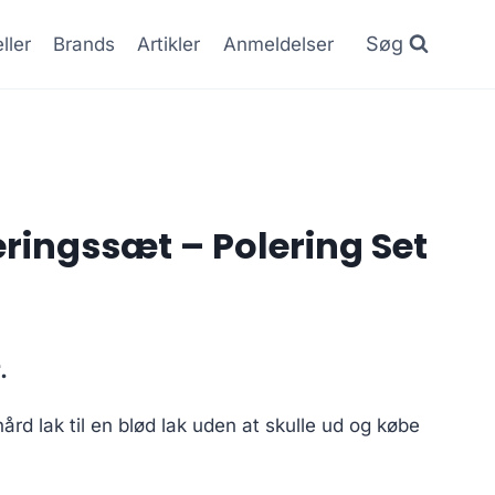
Søg
ller
Brands
Artikler
Anmeldelser
ringssæt – Polering Set
Den
.
ge
aktuelle
hård lak til en blød lak uden at skulle ud og købe
pris
er: