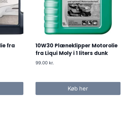
ie fra
10W30 Plæneklipper Motorolie
fra Liqui Moly i 1 liters dunk
99.00
kr.
Køb her