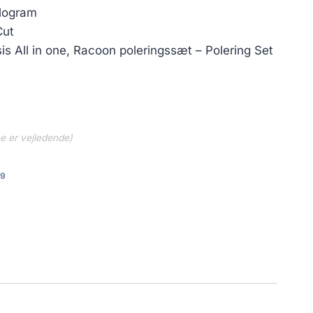
.
283.31 kr..
ologram
Cut
is All in one, Racoon poleringssæt – Polering Set
ne er vejledende)
69