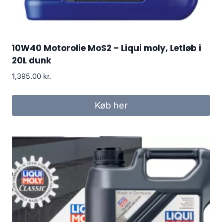
10W40 Motorolie MoS2 – Liqui moly, Letløb i
20L dunk
1,395.00
kr.
Køb her