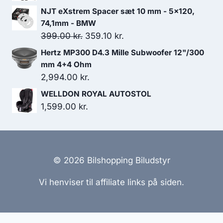
NJT eXstrem Spacer sæt 10 mm - 5x120,
74,1mm - BMW
Den
Den
399.00
kr.
359.10
kr.
oprindelige
aktuelle
Hertz MP300 D4.3 Mille Subwoofer 12"/300
pris
pris
mm 4+4 Ohm
var:
er:
2,994.00
kr.
399.00 kr..
359.10 kr..
WELLDON ROYAL AUTOSTOL
1,599.00
kr.
© 2026 Bilshopping Biludstyr
Vi henviser til affiliate links på siden.