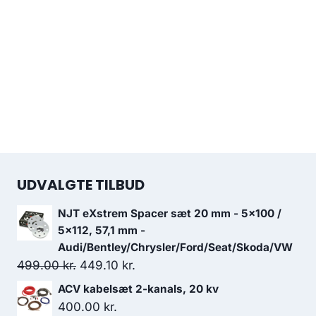
UDVALGTE TILBUD
NJT eXstrem Spacer sæt 20 mm - 5x100 /
5x112, 57,1 mm -
Audi/Bentley/Chrysler/Ford/Seat/Skoda/VW
Den
Den
499.00
kr.
449.10
kr.
oprindelige
aktuelle
ACV kabelsæt 2-kanals, 20 kv
pris
pris
400.00
kr.