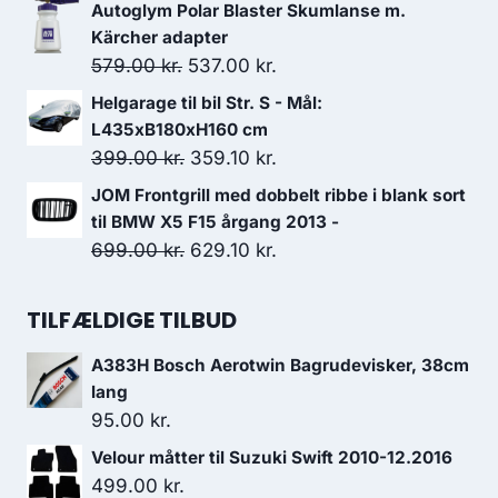
1,499.00 kr..
1,125.00 kr..
oprindelige
aktuelle
Autoglym Polar Blaster Skumlanse m.
pris
pris
Kärcher adapter
var:
er:
Den
Den
579.00
kr.
537.00
kr.
59.95 kr..
56.95 kr..
oprindelige
aktuelle
Helgarage til bil Str. S - Mål:
pris
pris
L435xB180xH160 cm
var:
er:
Den
Den
399.00
kr.
359.10
kr.
579.00 kr..
537.00 kr..
oprindelige
aktuelle
JOM Frontgrill med dobbelt ribbe i blank sort
pris
pris
til BMW X5 F15 årgang 2013 -
var:
er:
Den
Den
699.00
kr.
629.10
kr.
399.00 kr..
359.10 kr..
oprindelige
aktuelle
pris
pris
TILFÆLDIGE TILBUD
var:
er:
A383H Bosch Aerotwin Bagrudevisker, 38cm
699.00 kr..
629.10 kr..
lang
95.00
kr.
Velour måtter til Suzuki Swift 2010-12.2016
499.00
kr.