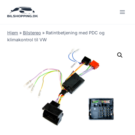
Fortsæt
til
indhold
Hjem
»
Bilstereo
»
Ratintbetjening med PDC og
klimakontrol til VW