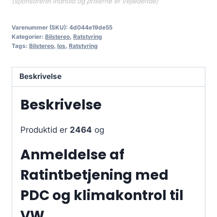
(sponsoreret indhold og priserne er vejledende)
Varenummer (SKU):
4d044e19de55
Kategorier:
Bilstereo
,
Ratstyring
Tags:
Bilstereo
,
los
,
Ratstyring
Beskrivelse
Beskrivelse
Produktid er
2464
og
Anmeldelse af
Ratintbetjening med
PDC og klimakontrol til
VW