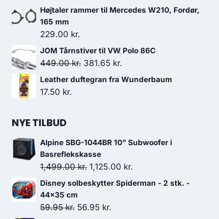
var:
er:
Højtaler rammer til Mercedes W210, Fordør,
499.00 kr..
449.10 kr..
165 mm
229.00
kr.
JOM Tårnstiver til VW Polo 86C
Den
Den
449.00
kr.
381.65
kr.
oprindelige
aktuelle
Leather duftegran fra Wunderbaum
pris
pris
17.50
kr.
var:
er:
449.00 kr..
381.65 kr..
NYE TILBUD
Alpine SBG-1044BR 10" Subwoofer i
Basreflekskasse
Den
Den
1,499.00
kr.
1,125.00
kr.
oprindelige
aktuelle
Disney solbeskytter Spiderman - 2 stk. -
pris
pris
44x35 cm
var:
er:
Den
Den
59.95
kr.
56.95
kr.