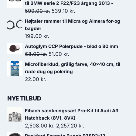
til BMW serie 2 F22/F23 årgang 2013 -
Den
Den
599.00
kr.
539.10
kr.
oprindelige
aktuelle
Højtaler rammer til Micra og Almera for-og
pris
pris
bagdør
var:
er:
199.00
kr.
599.00 kr..
539.10 kr..
Autoglym CCP Polerpude - blød ø 80 mm
Den
Den
68.00
kr.
51.00
kr.
oprindelige
aktuelle
Microfiberklud, grålig farve, 40x40 cm, til
pris
pris
rude dug og polering
var:
er:
22.00
kr.
68.00 kr..
51.00 kr..
NYE TILBUD
Eibach sænkningssæt Pro-Kit til Audi A3
Hatchback (8V1, 8VK)
Den
Den
2,508.00
kr.
2,257.20
kr.
oprindelige
aktuelle
Rockford Fosgate Punch P3SD2-12