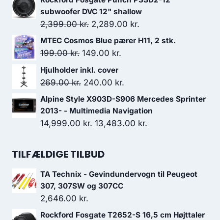
pris
pris
subwoofer DVC 12" shallow
var:
er:
Den
Den
2,399.00
kr.
2,289.00
kr.
2,508.00 kr..
2,257.20 kr..
oprindelige
aktuelle
MTEC Cosmos Blue pærer H11, 2 stk.
pris
pris
Den
Den
199.00
kr.
149.00
kr.
var:
er:
oprindelige
aktuelle
Hjulholder inkl. cover
2,399.00 kr..
2,289.00 kr..
pris
pris
Den
Den
269.00
kr.
240.00
kr.
var:
er:
oprindelige
aktuelle
Alpine Style X903D-S906 Mercedes Sprinter
199.00 kr..
149.00 kr..
pris
pris
2013- - Multimedia Navigation
var:
er:
Den
Den
14,999.00
kr.
13,483.00
kr.
269.00 kr..
240.00 kr..
oprindelige
aktuelle
pris
pris
TILFÆLDIGE TILBUD
var:
er:
TA Technix - Gevindundervogn til Peugeot
14,999.00 kr..
13,483.00 kr..
307, 307SW og 307CC
2,646.00
kr.
Rockford Fosgate T2652-S 16,5 cm Højttaler