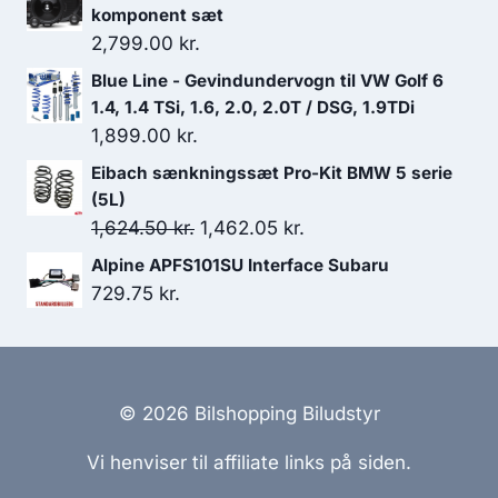
komponent sæt
2,799.00
kr.
Blue Line - Gevindundervogn til VW Golf 6
1.4, 1.4 TSi, 1.6, 2.0, 2.0T / DSG, 1.9TDi
1,899.00
kr.
Eibach sænkningssæt Pro-Kit BMW 5 serie
(5L)
Den
Den
1,624.50
kr.
1,462.05
kr.
oprindelige
aktuelle
Alpine APFS101SU Interface Subaru
pris
pris
729.75
kr.
var:
er:
1,624.50 kr..
1,462.05 kr..
© 2026 Bilshopping Biludstyr
Vi henviser til affiliate links på siden.