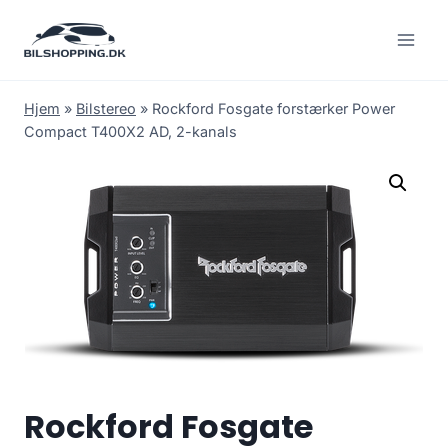
Fortsæt
til
indhold
Hjem
»
Bilstereo
»
Rockford Fosgate forstærker Power
Compact T400X2 AD, 2-kanals
Rockford Fosgate