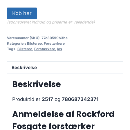
Køb her
(sponsoreret indhold og priserne er vejledende)
Varenummer (SKU):
77c30599b3be
Kategorier:
Bilstereo
,
Forstærkere
Tags:
Bilstereo
,
Forstærkere
,
los
Beskrivelse
Beskrivelse
Produktid er
2517
og
780687342371
Anmeldelse af Rockford
Fosgate forstærker