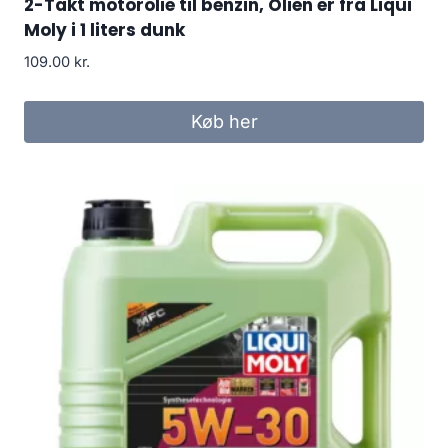
2-Takt motorolie til benzin, Olien er fra Liqui
Moly i 1 liters dunk
109.00
kr.
Køb her