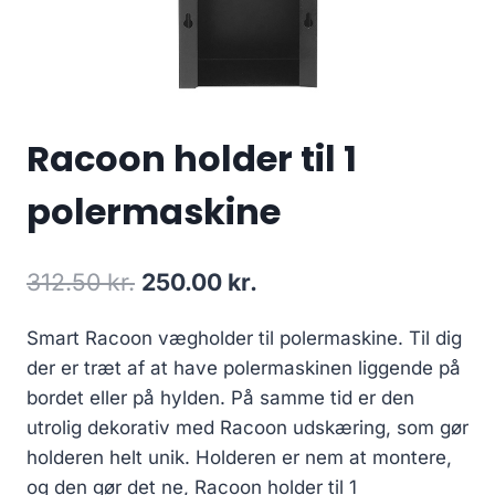
Racoon holder til 1
polermaskine
Den
Den
312.50
kr.
250.00
kr.
oprindelige
aktuelle
Smart Racoon vægholder til polermaskine. Til dig
pris
pris
der er træt af at have polermaskinen liggende på
var:
er:
bordet eller på hylden. På samme tid er den
312.50 kr..
250.00 kr..
utrolig dekorativ med Racoon udskæring, som gør
holderen helt unik. Holderen er nem at montere,
og den gør det ne, Racoon holder til 1