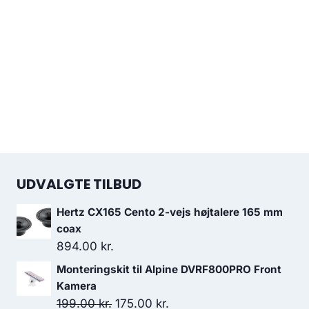
UDVALGTE TILBUD
Hertz CX165 Cento 2-vejs højtalere 165 mm
coax
894.00
kr.
Monteringskit til Alpine DVRF800PRO Front
Kamera
Den
Den
199.00
kr.
175.00
kr.