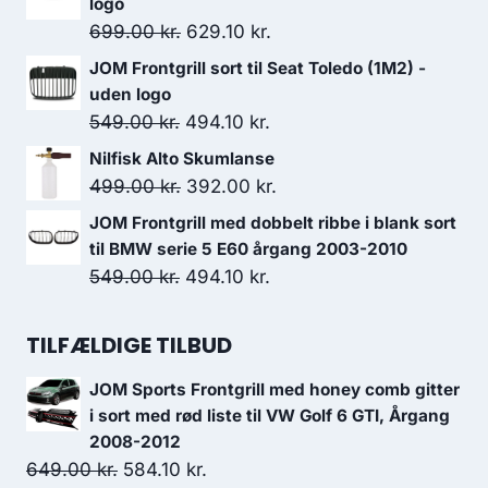
logo
var:
er:
Den
Den
699.00
kr.
629.10
kr.
499.00 kr..
424.15 kr..
oprindelige
aktuelle
JOM Frontgrill sort til Seat Toledo (1M2) -
pris
pris
uden logo
var:
er:
Den
Den
549.00
kr.
494.10
kr.
699.00 kr..
629.10 kr..
oprindelige
aktuelle
Nilfisk Alto Skumlanse
pris
pris
Den
Den
499.00
kr.
392.00
kr.
var:
er:
oprindelige
aktuelle
JOM Frontgrill med dobbelt ribbe i blank sort
549.00 kr..
494.10 kr..
pris
pris
til BMW serie 5 E60 årgang 2003-2010
var:
er:
Den
Den
549.00
kr.
494.10
kr.
499.00 kr..
392.00 kr..
oprindelige
aktuelle
pris
pris
TILFÆLDIGE TILBUD
var:
er:
JOM Sports Frontgrill med honey comb gitter
549.00 kr..
494.10 kr..
i sort med rød liste til VW Golf 6 GTI, Årgang
2008-2012
Den
Den
649.00
kr.
584.10
kr.