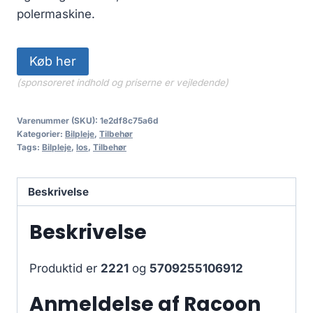
polermaskine.
Køb her
(sponsoreret indhold og priserne er vejledende)
Varenummer (SKU):
1e2df8c75a6d
Kategorier:
Bilpleje
,
Tilbehør
Tags:
Bilpleje
,
los
,
Tilbehør
Beskrivelse
Beskrivelse
Produktid er
2221
og
5709255106912
Anmeldelse af Racoon