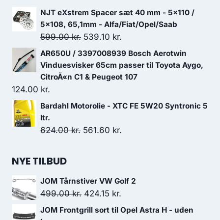
oprindelige
aktuelle
NJT eXstrem Spacer sæt 40 mm - 5x110 /
pris
pris
5x108, 65,1mm - Alfa/Fiat/Opel/Saab
var:
er:
Den
Den
599.00
kr.
539.10
kr.
199.00 kr..
175.00 kr..
oprindelige
aktuelle
AR650U / 3397008939 Bosch Aerotwin
pris
pris
Vinduesvisker 65cm passer til Toyota Aygo,
var:
er:
CitroÃ«n C1 & Peugeot 107
124.00
kr.
599.00 kr..
539.10 kr..
Bardahl Motorolie - XTC FE 5W20 Syntronic 5
ltr.
Den
Den
624.00
kr.
561.60
kr.
oprindelige
aktuelle
pris
pris
NYE TILBUD
var:
er:
JOM Tårnstiver VW Golf 2
624.00 kr..
561.60 kr..
Den
Den
499.00
kr.
424.15
kr.
oprindelige
aktuelle
JOM Frontgrill sort til Opel Astra H - uden
pris
pris