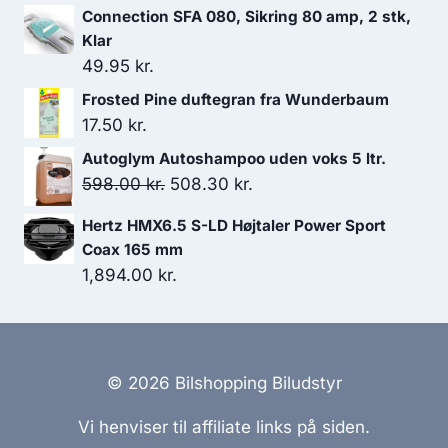
oprindelige
aktuelle
Connection SFA 080, Sikring 80 amp, 2 stk,
pris
pris
Klar
var:
er:
49.95
kr.
649.00 kr..
584.10 kr..
Frosted Pine duftegran fra Wunderbaum
17.50
kr.
Autoglym Autoshampoo uden voks 5 ltr.
Den
Den
598.00
kr.
508.30
kr.
oprindelige
aktuelle
Hertz HMX6.5 S-LD Højtaler Power Sport
pris
pris
Coax 165 mm
var:
er:
1,894.00
kr.
598.00 kr..
508.30 kr..
© 2026 Bilshopping Biludstyr
Vi henviser til affiliate links på siden.