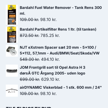
Bardahl Fuel Water Remover - Tank Rens 300
ml.
Den
Den
109.00
kr.
98.10
kr.
oprindelige
aktuelle
Bardahl Partikelfilter Rens 1 ltr. (til tanken)
pris
pris
Den
Den
872.50
kr.
785.25
kr.
var:
er:
oprindelige
aktuelle
109.00 kr..
98.10 kr..
NJT eXstrem Spacer sæt 20 mm - 5x100 /
pris
pris
5x112, 57,1mm - Audi/BMW/Seat/Skoda/VW
var:
er:
Den
Den
549.00
kr.
494.10
kr.
872.50 kr..
785.25 kr..
oprindelige
aktuelle
JOM Frontgrill sort til Opel Astra H 3
pris
pris
dørsÂ GTC Årgang 2005- uden logo
var:
er:
Den
Den
699.00
kr.
629.10
kr.
549.00 kr..
494.10 kr..
oprindelige
aktuelle
airDYNAMIC Viskerblad - 1 stk. 600 mm / 24"
pris
pris
Den
Den
109.00
kr.
98.10
kr.
var:
er:
oprindelige
aktuelle
699.00 kr..
629.10 kr..
pris
pris