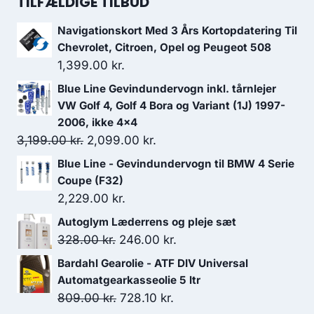
TILFÆLDIGE TILBUD
var:
er:
Navigationskort Med 3 Års Kortopdatering Til
109.00 kr..
98.10 kr..
Chevrolet, Citroen, Opel og Peugeot 508
1,399.00
kr.
Blue Line Gevindundervogn inkl. tårnlejer
VW Golf 4, Golf 4 Bora og Variant (1J) 1997-
2006, ikke 4x4
Den
Den
3,199.00
kr.
2,099.00
kr.
oprindelige
aktuelle
Blue Line - Gevindundervogn til BMW 4 Serie
pris
pris
Coupe (F32)
var:
er:
2,229.00
kr.
3,199.00 kr..
2,099.00 kr..
Autoglym Læderrens og pleje sæt
Den
Den
328.00
kr.
246.00
kr.
oprindelige
aktuelle
Bardahl Gearolie - ATF DIV Universal
pris
pris
Automatgearkasseolie 5 ltr
var:
er:
Den
Den
809.00
kr.
728.10
kr.