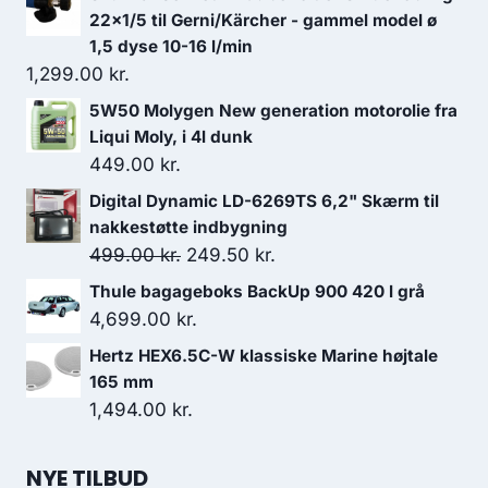
22x1/5 til Gerni/Kärcher - gammel model ø
1,5 dyse 10-16 l/min
1,299.00
kr.
5W50 Molygen New generation motorolie fra
Liqui Moly, i 4l dunk
449.00
kr.
Digital Dynamic LD-6269TS 6,2" Skærm til
nakkestøtte indbygning
Den
Den
499.00
kr.
249.50
kr.
oprindelige
aktuelle
Thule bagageboks BackUp 900 420 l grå
pris
pris
4,699.00
kr.
var:
er:
Hertz HEX6.5C-W klassiske Marine højtale
499.00 kr..
249.50 kr..
165 mm
1,494.00
kr.
NYE TILBUD