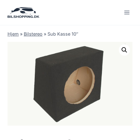
Fortsæt
til
indhold
Hjem
»
Bilstereo
»
Sub Kasse 10″