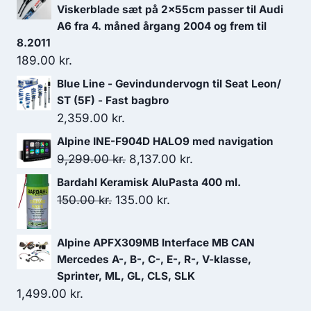
Viskerblade sæt på 2x55cm passer til Audi
A6 fra 4. måned årgang 2004 og frem til
8.2011
189.00
kr.
Blue Line - Gevindundervogn til Seat Leon/
ST (5F) - Fast bagbro
2,359.00
kr.
Alpine INE-F904D HALO9 med navigation
Den
Den
9,299.00
kr.
8,137.00
kr.
oprindelige
aktuelle
Bardahl Keramisk AluPasta 400 ml.
pris
pris
Den
Den
150.00
kr.
135.00
kr.
var:
er:
oprindelige
aktuelle
9,299.00 kr..
8,137.00 kr..
pris
pris
Alpine APFX309MB Interface MB CAN
var:
er:
Mercedes A-, B-, C-, E-, R-, V-klasse,
150.00 kr..
135.00 kr..
Sprinter, ML, GL, CLS, SLK
1,499.00
kr.