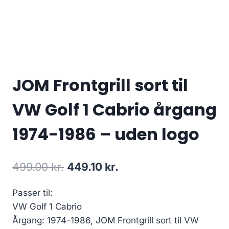
JOM Frontgrill sort til
VW Golf 1 Cabrio årgang
1974-1986 – uden logo
Den
Den
499.00
kr.
449.10
kr.
oprindelige
aktuelle
Passer til:
pris
pris
VW Golf 1 Cabrio
var:
er:
Årgang: 1974-1986, JOM Frontgrill sort til VW