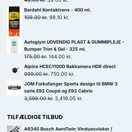
oprindelige
aktuelle
Bardahl Kontaktrens - 400 ml.
pris
pris
Den
Den
109.00
kr.
98.10
kr.
var:
er:
oprindelige
aktuelle
49.00 kr..
39.00 kr..
pris
pris
var:
er:
Autoglym UDVENDIG PLAST & GUMMIPLEJE -
109.00 kr..
98.10 kr..
Bumper Trim & Gel - 325 ml.
Den
Den
175.00
kr.
144.00
kr.
oprindelige
aktuelle
Alpine HCEC1100D Bakkamera HDR direct
pris
pris
Den
Den
999.00
kr.
750.00
kr.
var:
er:
oprindelige
aktuelle
JOM Forkofanger Sports design til BMW 3
175.00 kr..
144.00 kr..
pris
pris
serie E92 Coupé og E93 Cabrio
var:
er:
Den
Den
3,599.00
kr.
3,419.05
kr.
999.00 kr..
750.00 kr..
oprindelige
aktuelle
pris
pris
TILFÆLDIGE TILBUD
var:
er:
A934S Bosch AeroTwin Vinduesvisker /
3,599.00 kr..
3,419.05 kr..