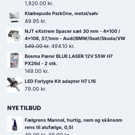
1,820.00
kr.
Klæbepude ParkOne, metal/sølv
49.95
kr.
NJT eXstrem Spacer sæt 30 mm - 4x100 /
4x108, 57,1mm - Audi/BMW/Seat/Skoda/VW
Den
Den
549.00
kr.
494.10
kr.
oprindelige
aktuelle
Bosma Pærer BLUE LASER 12V 55W H7
pris
pris
PX26d - 2 stk.
var:
er:
149.00
kr.
549.00 kr..
494.10 kr..
LED Forlygte Kit adapter H7 L16
79.00
kr.
NYE TILBUD
Fælgrens Mannol, hurtig, nem og skånsom
rens til alufælge, 0,5l
Den
Den
49.00
kr.
39.00
kr.