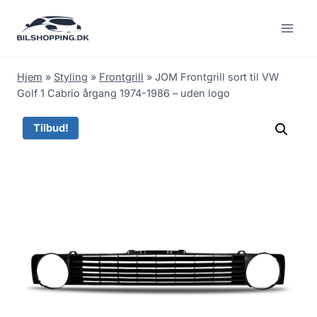
Fortsæt
til
indhold
Hjem
»
Styling
»
Frontgrill
»
JOM Frontgrill sort til VW
Golf 1 Cabrio årgang 1974-1986 – uden logo
Tilbud!