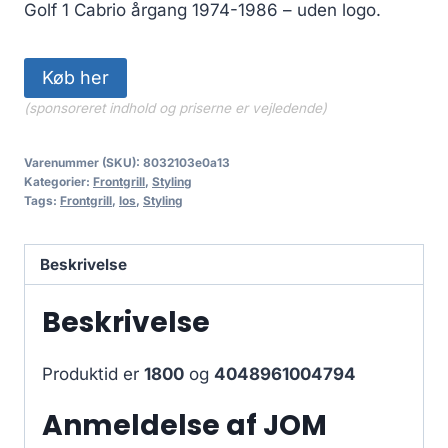
499.00 kr..
449.10 kr..
Golf 1 Cabrio årgang 1974-1986 – uden logo.
Køb her
(sponsoreret indhold og priserne er vejledende)
Varenummer (SKU):
8032103e0a13
Kategorier:
Frontgrill
,
Styling
Tags:
Frontgrill
,
los
,
Styling
Beskrivelse
Beskrivelse
Produktid er
1800
og
4048961004794
Anmeldelse af JOM