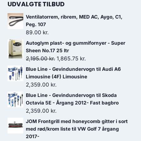
UDVALGTE TILBUD
Ventilatorrem, ribrem, MED AC, Aygo, C1,
Peg. 107
89.00
kr.
Autoglym plast- og gummifornyer - Super
Sheen No.17 25 ltr
Den
Den
2,195.00
kr.
1,865.75
kr.
oprindelige
aktuelle
Blue Line - Gevindundervogn til Audi A6
pris
pris
Limousine (4F) Limousine
var:
er:
2,359.00
kr.
2,195.00 kr..
1,865.75 kr..
Blue Line - Gevindundervogn til Skoda
Octavia 5E - Årgang 2012- Fast bagbro
2,359.00
kr.
JOM Frontgrill med honeycomb gitter i sort
med rød/krom liste til VW Golf 7 årgang
2017-