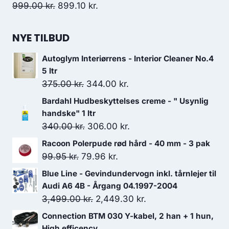
Den
Den
999.00
kr.
899.10
kr.
oprindelige
aktuelle
pris
pris
NYE TILBUD
var:
er:
Autoglym Interiørrens - Interior Cleaner No.4
999.00 kr..
899.10 kr..
5 ltr
Den
Den
375.00
kr.
344.00
kr.
oprindelige
aktuelle
Bardahl Hudbeskyttelses creme - " Usynlig
pris
pris
handske" 1 ltr
var:
er:
Den
Den
340.00
kr.
306.00
kr.
375.00 kr..
344.00 kr..
oprindelige
aktuelle
Racoon Polerpude rød hård - 40 mm - 3 pak
pris
pris
Den
Den
99.95
kr.
79.96
kr.
var:
er:
oprindelige
aktuelle
Blue Line - Gevindundervogn inkl. tårnlejer til
340.00 kr..
306.00 kr..
pris
pris
Audi A6 4B - Årgang 04.1997-2004
var:
er:
Den
Den
3,499.00
kr.
2,449.30
kr.
99.95 kr..
79.96 kr..
oprindelige
aktuelle
Connection BTM 030 Y-kabel, 2 han + 1 hun,
pris
pris
High efficency