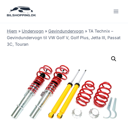
Fortsæt
til
indhold
Hjem
»
Undervogn
»
Gevindundervogn
»
TA Technix –
Gevindundervogn til VW Golf V, Golf Plus, Jetta III, Passat
3C, Touran