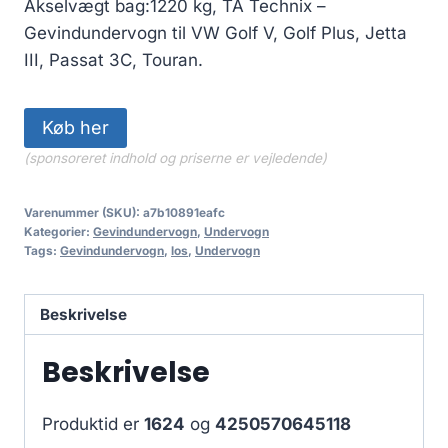
Akselvægt bag:1220 kg, TA Technix –
Gevindundervogn til VW Golf V, Golf Plus, Jetta
III, Passat 3C, Touran.
Køb her
(sponsoreret indhold og priserne er vejledende)
Varenummer (SKU):
a7b10891eafc
Kategorier:
Gevindundervogn
,
Undervogn
Tags:
Gevindundervogn
,
los
,
Undervogn
Beskrivelse
Beskrivelse
Produktid er
1624
og
4250570645118