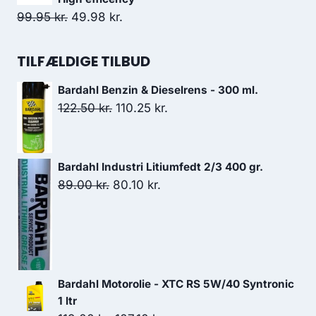
var:
er:
Den
Den
99.95
kr.
49.98
kr.
3,499.00 kr..
2,449.30 kr..
oprindelige
aktuelle
pris
pris
TILFÆLDIGE TILBUD
var:
er:
Bardahl Benzin & Dieselrens - 300 ml.
99.95 kr..
49.98 kr..
Den
Den
122.50
kr.
110.25
kr.
oprindelige
aktuelle
pris
pris
var:
er:
Bardahl Industri Litiumfedt 2/3 400 gr.
122.50 kr..
110.25 kr..
Den
Den
89.00
kr.
80.10
kr.
oprindelige
aktuelle
pris
pris
var:
er:
89.00 kr..
80.10 kr..
Bardahl Motorolie - XTC RS 5W/40 Syntronic
1 ltr