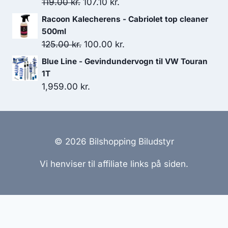
Den
Den
119.00
kr.
107.10
kr.
oprindelige
aktuelle
Racoon Kalecherens - Cabriolet top cleaner
pris
pris
500ml
var:
er:
Den
Den
125.00
kr.
100.00
kr.
119.00 kr..
107.10 kr..
oprindelige
aktuelle
Blue Line - Gevindundervogn til VW Touran
pris
pris
1T
var:
er:
1,959.00
kr.
125.00 kr..
100.00 kr..
© 2026 Bilshopping Biludstyr
Vi henviser til affiliate links på siden.
Hjemmesider Til Salg
|
Hjemmeside Udvikling
|
Online
Tilbud