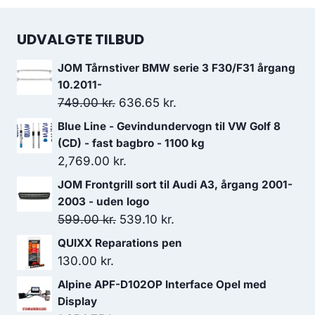
UDVALGTE TILBUD
JOM Tårnstiver BMW serie 3 F30/F31 årgang
10.2011-
Den
Den
749.00
kr.
636.65
kr.
oprindelige
aktuelle
Blue Line - Gevindundervogn til VW Golf 8
pris
pris
(CD) - fast bagbro - 1100 kg
var:
er:
2,769.00
kr.
749.00 kr..
636.65 kr..
JOM Frontgrill sort til Audi A3, årgang 2001-
2003 - uden logo
Den
Den
599.00
kr.
539.10
kr.
oprindelige
aktuelle
QUIXX Reparations pen
pris
pris
130.00
kr.
var:
er:
Alpine APF-D102OP Interface Opel med
599.00 kr..
539.10 kr..
Display