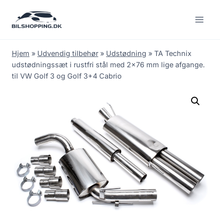
Fortsæt
til
indhold
Hjem
»
Udvendig tilbehør
»
Udstødning
»
TA Technix
udstødningssæt i rustfri stål med 2×76 mm lige afgange.
til VW Golf 3 og Golf 3+4 Cabrio