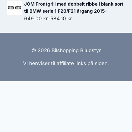
oprindelige
aktuelle
JOM Frontgrill med dobbelt ribbe i blank sort
pris
pris
til BMW serie 1 F20/F21 årgang 2015-
var:
er:
Den
Den
649.00
kr.
584.10
kr.
59.95 kr..
56.95 kr..
oprindelige
aktuelle
pris
pris
var:
er:
649.00 kr..
584.10 kr..
© 2026 Bilshopping Biludstyr
Vi henviser til affiliate links på siden.
Hjemmesider Til Salg
|
Hjemmeside Udvikling
|
Online
Tilbud
Denne side kan være skabt med AI! Indholdet er
genereret med henblik på at informere og inspirere,
men vi anbefaler altid at dobbelttjekke vigtige