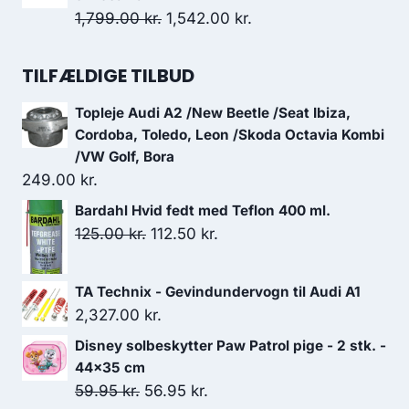
var:
er:
Den
Den
1,799.00
kr.
1,542.00
kr.
550.00 kr..
412.50 kr..
oprindelige
aktuelle
pris
pris
TILFÆLDIGE TILBUD
var:
er:
Topleje Audi A2 /New Beetle /Seat Ibiza,
1,799.00 kr..
1,542.00 kr..
Cordoba, Toledo, Leon /Skoda Octavia Kombi
/VW Golf, Bora
249.00
kr.
Bardahl Hvid fedt med Teflon 400 ml.
Den
Den
125.00
kr.
112.50
kr.
oprindelige
aktuelle
pris
pris
TA Technix - Gevindundervogn til Audi A1
var:
er:
2,327.00
kr.
125.00 kr..
112.50 kr..
Disney solbeskytter Paw Patrol pige - 2 stk. -
44x35 cm
Den
Den
59.95
kr.
56.95
kr.