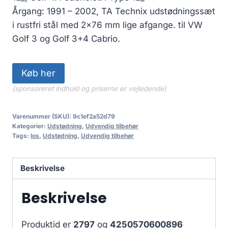
Årgang: 1991 – 2002, TA Technix udstødningssæt
i rustfri stål med 2×76 mm lige afgange. til VW
Golf 3 og Golf 3+4 Cabrio.
Køb her
(sponsoreret indhold og priserne er vejledende)
Varenummer (SKU):
9c1ef2a52d79
Kategorier:
Udstødning
,
Udvendig tilbehør
Tags:
los
,
Udstødning
,
Udvendig tilbehør
Beskrivelse
Beskrivelse
Produktid er
2797
og
4250570600896