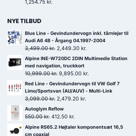
1,254.75
kr.
NYE TILBUD
Blue Line - Gevindundervogn inkl. tårnlejer til
Audi A6 4B - Årgang 04.1997-2004
Den
Den
3,499.00
kr.
2,449.30
kr.
oprindelige
aktuelle
Alpine INE-W720DC 2DIN Multimedie Station
pris
pris
med navigation, truckkort
var:
er:
Den
Den
10,999.00
kr.
9,895.00
kr.
3,499.00 kr..
2,449.30 kr..
oprindelige
aktuelle
Red Line - Gevindundervogn til VW Golf 7
pris
pris
Limo/Sportsvan (AU/AUV) - Multi-Link
var:
er:
Den
Den
3,099.00
kr.
2,479.20
kr.
10,999.00 kr..
9,895.00 kr..
oprindelige
aktuelle
Autoglym Reflow
pris
pris
Den
Den
550.00
kr.
412.50
kr.
var:
er:
oprindelige
aktuelle
Alpine RS65.2 Højtaler komponentsæt 16,5
3,099.00 kr..
2,479.20 kr..
pris
pris
cm coaxial