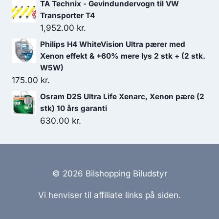
oprindelige
aktuelle
TA Technix - Gevindundervogn til VW
pris
pris
Transporter T4
var:
er:
1,952.00
kr.
799.00 kr..
719.10 kr..
Philips H4 WhiteVision Ultra pærer med
Xenon effekt & +60% mere lys 2 stk + (2 stk.
W5W)
175.00
kr.
Osram D2S Ultra Life Xenarc, Xenon pære (2
stk) 10 års garanti
630.00
kr.
© 2026 Bilshopping Biludstyr
Vi henviser til affiliate links på siden.