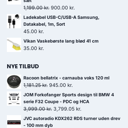
sæt
var:
er:
Den
Den
1,199.00
kr.
900.00
kr.
135.00 kr..
96.00 kr..
oprindelige
aktuelle
Ladekabel USB-C/USB-A Samsung,
pris
pris
Datakabel, 1m, Sort
var:
er:
45.00
kr.
1,199.00 kr..
900.00 kr..
Vikan Vaskebørste lang blød 41 cm
35.00
kr.
NYE TILBUD
Racoon bellatrix - carnauba voks 120 ml
Den
Den
1,181.25
kr.
945.00
kr.
oprindelige
aktuelle
JOM Forkofanger Sports design til BMW 4
pris
pris
serie F32 Coupe - PDC og HCA
var:
er:
Den
Den
3,999.00
kr.
3,799.05
kr.
1,181.25 kr..
945.00 kr..
oprindelige
aktuelle
JVC autoradio KDX262 RDS turner uden drev
pris
pris
- 100 mm dyb