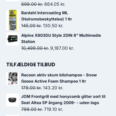
var:
er:
Den
Den
699.00
kr.
664.05
kr.
3,999.00 kr..
3,799.05 kr..
oprindelige
aktuelle
Bardahl Intercoating ML
pris
pris
(Hulrumsbeskyttelse) 1 ltr
var:
er:
Den
Den
145.00
kr.
130.50
kr.
699.00 kr..
664.05 kr..
oprindelige
aktuelle
Alpine X803DU Style 2DIN 8" Multimedie
pris
pris
Station
var:
er:
Den
Den
10,499.00
kr.
9,187.00
kr.
145.00 kr..
130.50 kr..
oprindelige
aktuelle
pris
pris
TILFÆLDIGE TILBUD
var:
er:
Racoon aktiv skum bilshampoo - Snow
10,499.00 kr..
9,187.00 kr..
Goose Active Foam Shampoo 1 ltr
Den
Den
179.00
kr.
143.20
kr.
oprindelige
aktuelle
JOM Frontgrill med honycomb gitter sort til
pris
pris
Seat Altea 5P årgang 2009- - uden logo
var:
er:
Den
Den
799.00
kr.
719.10
kr.
179.00 kr..
143.20 kr..