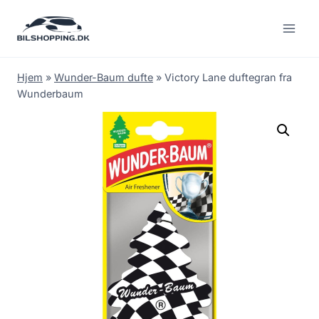
Fortsæt
til
indhold
Hjem
»
Wunder-Baum dufte
»
Victory Lane duftegran fra
Wunderbaum