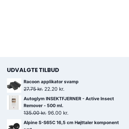
UDVALGTE TILBUD
Racoon applikator svamp
Den
Den
27.75
kr.
22.20
kr.
oprindelige
aktuelle
Autoglym INSEKTFJERNER - Active Insect
pris
pris
Remover - 500 ml.
var:
er:
Den
Den
135.00
kr.
96.00
kr.
27.75 kr..
22.20 kr..
oprindelige
aktuelle
Alpine S-S65C 16,5 cm Højttaler komponent
pris
pris