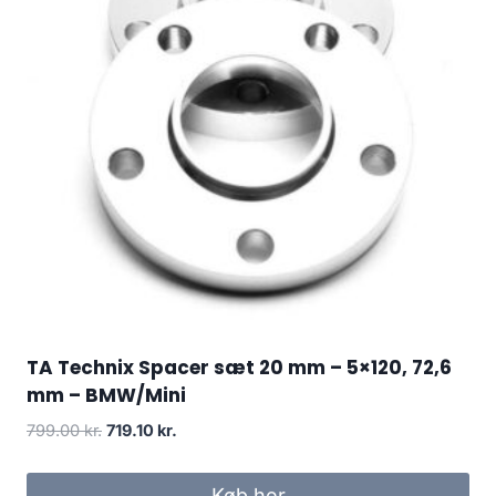
TA Technix Spacer sæt 20 mm – 5×120, 72,6
mm – BMW/Mini
Den
Den
799.00
kr.
719.10
kr.
oprindelige
aktuelle
pris
pris
Køb her