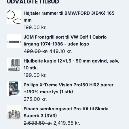
UDVALGTE TILBUD
Højtaler rammer til BMW/FORD 3(E46) 165
mm
199.00
kr.
JOM Frontgrill sort til VW Golf 1 Cabrio
årgang 1974-1986 - uden logo
Den
Den
499.00
kr.
449.10
kr.
oprindelige
aktuelle
Hjulbolte kugle 12x1,5 - 50 mm gevind, sølv,
pris
pris
10 stk.
var:
er:
199.00
kr.
499.00 kr..
449.10 kr..
Philips X-Treme Vision Pro150 HIR2 pærer
+150% mere lys (1 stk)
275.00
kr.
Eibach sænkningssæt Pro-Kit til Skoda
Superb 3 (3V3)
Den
Den
2,688.50
kr.
2,419.65
kr.