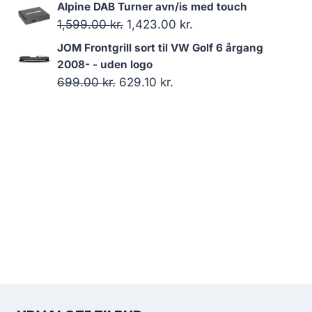
7,999.00 kr..
7,599.05 kr..
oprindelige
aktuelle
Alpine DAB Turner avn/is med touch
pris
pris
Den
Den
1,599.00
kr.
1,423.00
kr.
var:
er:
oprindelige
aktuelle
JOM Frontgrill sort til VW Golf 6 årgang
1,199.00 kr..
1,137.00 kr..
pris
pris
2008- - uden logo
var:
er:
Den
Den
699.00
kr.
629.10
kr.
1,599.00 kr..
1,423.00 kr..
oprindelige
aktuelle
pris
pris
var:
er:
699.00 kr..
629.10 kr..