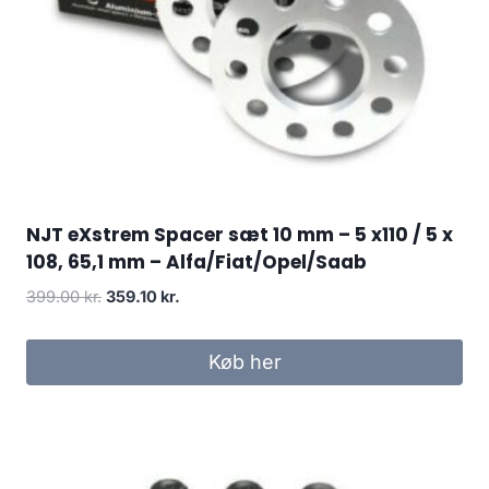
NJT eXstrem Spacer sæt 10 mm – 5 x110 / 5 x
108, 65,1 mm – Alfa/Fiat/Opel/Saab
Den
Den
399.00
kr.
359.10
kr.
oprindelige
aktuelle
pris
pris
Køb her
var:
er:
399.00 kr..
359.10 kr..