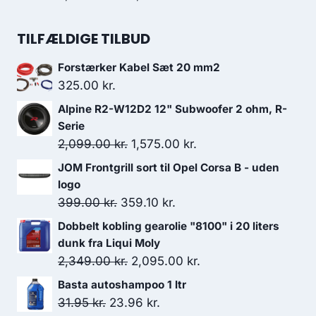
5,499.00 kr..
4,989.00 kr..
oprindelige
aktuelle
pris
pris
TILFÆLDIGE TILBUD
var:
er:
Forstærker Kabel Sæt 20 mm2
2,337.00 kr..
2,103.30 kr..
325.00
kr.
Alpine R2-W12D2 12" Subwoofer 2 ohm, R-
Serie
Den
Den
2,099.00
kr.
1,575.00
kr.
oprindelige
aktuelle
JOM Frontgrill sort til Opel Corsa B - uden
pris
pris
logo
var:
er:
Den
Den
399.00
kr.
359.10
kr.
2,099.00 kr..
1,575.00 kr..
oprindelige
aktuelle
Dobbelt kobling gearolie "8100" i 20 liters
pris
pris
dunk fra Liqui Moly
var:
er:
Den
Den
2,349.00
kr.
2,095.00
kr.
399.00 kr..
359.10 kr..
oprindelige
aktuelle
Basta autoshampoo 1 ltr
pris
pris
Den
Den
31.95
kr.
23.96
kr.