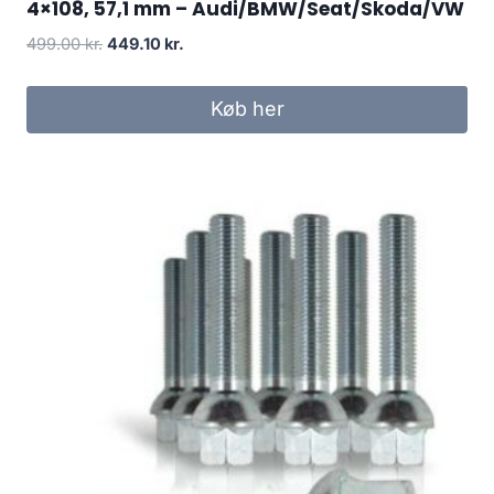
4×108, 57,1 mm – Audi/BMW/Seat/Skoda/VW
Den
Den
499.00
kr.
449.10
kr.
oprindelige
aktuelle
pris
pris
Køb her
var:
er:
499.00 kr..
449.10 kr..