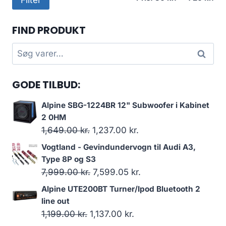
pri
pri
FIND PRODUKT
Søg
Søg
efter:
GODE TILBUD:
Alpine SBG-1224BR 12" Subwoofer i Kabinet
2 0HM
Den
Den
1,649.00
kr.
1,237.00
kr.
oprindelige
aktuelle
Vogtland - Gevindundervogn til Audi A3,
pris
pris
Type 8P og S3
var:
er:
Den
Den
7,999.00
kr.
7,599.05
kr.
1,649.00 kr..
1,237.00 kr..
oprindelige
aktuelle
Alpine UTE200BT Turner/Ipod Bluetooth 2
pris
pris
line out
var:
er:
Den
Den
1,199.00
kr.
1,137.00
kr.