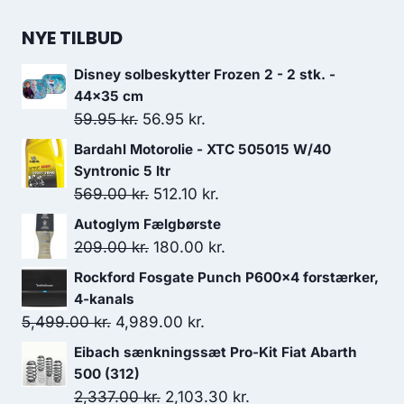
oprindelige
aktuelle
pris
pris
NYE TILBUD
var:
er:
Disney solbeskytter Frozen 2 - 2 stk. -
2,688.50 kr..
2,419.65 kr..
44x35 cm
Den
Den
59.95
kr.
56.95
kr.
oprindelige
aktuelle
Bardahl Motorolie - XTC 505015 W/40
pris
pris
Syntronic 5 ltr
var:
er:
Den
Den
569.00
kr.
512.10
kr.
59.95 kr..
56.95 kr..
oprindelige
aktuelle
Autoglym Fælgbørste
pris
pris
Den
Den
209.00
kr.
180.00
kr.
var:
er:
oprindelige
aktuelle
Rockford Fosgate Punch P600x4 forstærker,
569.00 kr..
512.10 kr..
pris
pris
4-kanals
var:
er:
Den
Den
5,499.00
kr.
4,989.00
kr.
209.00 kr..
180.00 kr..
oprindelige
aktuelle
Eibach sænkningssæt Pro-Kit Fiat Abarth
pris
pris
500 (312)
var:
er:
Den
Den
2,337.00
kr.
2,103.30
kr.