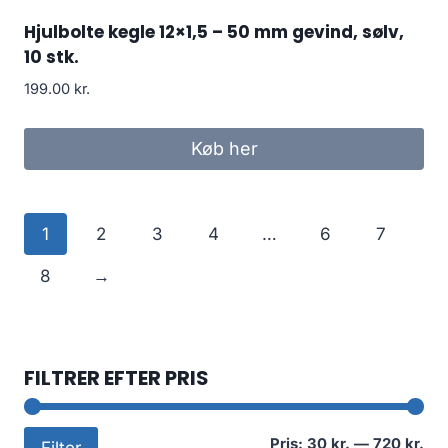
Hjulbolte kegle 12×1,5 – 50 mm gevind, sølv,
10 stk.
199.00
kr.
Køb her
1
2
3
4
…
6
7
8
→
FILTRER EFTER PRIS
Min
Høj
Pris:
30 kr.
—
720 kr.
Filter