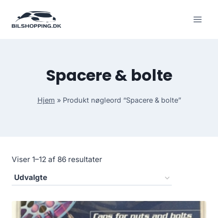
Fortsæt
til
indhold
Spacere & bolte
Hjem
»
Produkt nøgleord “Spacere & bolte”
Viser 1–12 af 86 resultater