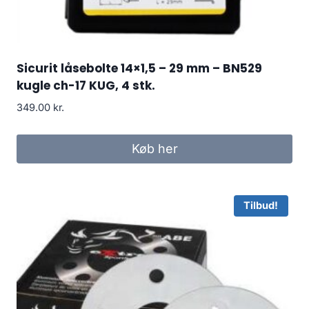
Sicurit låsebolte 14×1,5 – 29 mm – BN529
kugle ch-17 KUG, 4 stk.
349.00
kr.
Køb her
Tilbud!