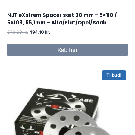
NJT eXstrem Spacer sæt 30 mm – 5×110 /
5×108, 65,1mm – Alfa/Fiat/Opel/Saab
Den
Den
549.00
kr.
494.10
kr.
oprindelige
aktuelle
pris
pris
Køb her
var:
er:
549.00 kr..
494.10 kr..
Tilbud!