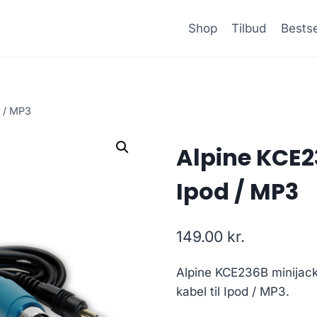
Shop
Tilbud
Bestse
d / MP3
Alpine KCE23
Ipod / MP3
149.00
kr.
Alpine KCE236B minijack 
kabel til Ipod / MP3.