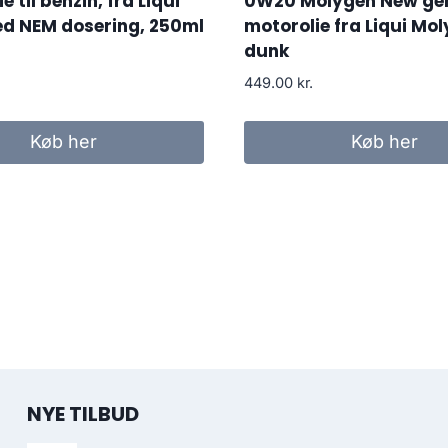
ie til benzin, fra Liqui
0W20 Molygen New ge
ed NEM dosering, 250ml
motorolie fra Liqui Moly
dunk
449.00
kr.
Køb her
Køb her
NYE TILBUD