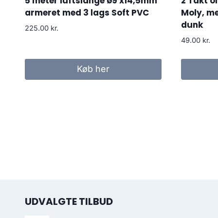
5 meter luftslange ø9 x14,5mm
2 Takt ol
armeret med 3 lags Soft PVC
Moly, m
dunk
225.00
kr.
49.00
kr.
Køb her
UDVALGTE TILBUD