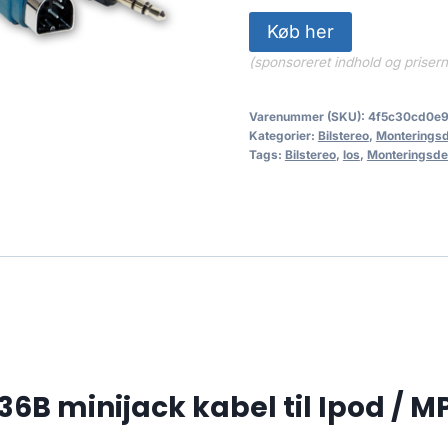
Køb her
(sponsoreret indhold og priser
Varenummer (SKU):
4f5c30cd0e9
Kategorier:
Bilstereo
,
Monteringsd
Tags:
Bilstereo
,
los
,
Monteringsde
6B minijack kabel til Ipod / M