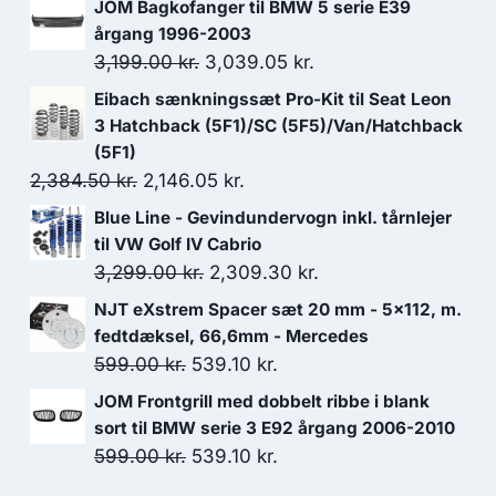
JOM Bagkofanger til BMW 5 serie E39
årgang 1996-2003
Den
Den
3,199.00
kr.
3,039.05
kr.
oprindelige
aktuelle
Eibach sænkningssæt Pro-Kit til Seat Leon
pris
pris
3 Hatchback (5F1)/SC (5F5)/Van/Hatchback
var:
er:
(5F1)
Den
Den
2,384.50
kr.
2,146.05
3,199.00 kr..
kr.
3,039.05 kr..
oprindelige
aktuelle
Blue Line - Gevindundervogn inkl. tårnlejer
pris
pris
til VW Golf IV Cabrio
var:
er:
Den
Den
3,299.00
kr.
2,309.30
kr.
2,384.50 kr..
2,146.05 kr..
oprindelige
aktuelle
NJT eXstrem Spacer sæt 20 mm - 5x112, m.
pris
pris
fedtdæksel, 66,6mm - Mercedes
var:
er:
Den
Den
599.00
kr.
539.10
kr.
3,299.00 kr..
2,309.30 kr..
oprindelige
aktuelle
JOM Frontgrill med dobbelt ribbe i blank
pris
pris
sort til BMW serie 3 E92 årgang 2006-2010
var:
er:
Den
Den
599.00
kr.
539.10
kr.
599.00 kr..
539.10 kr..
oprindelige
aktuelle