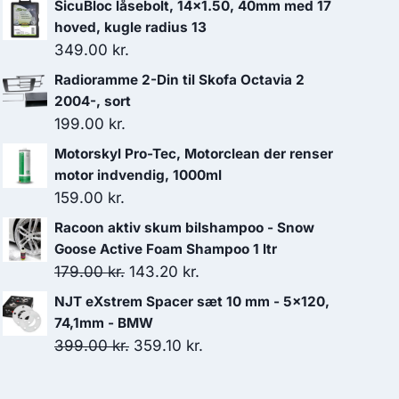
SicuBloc låsebolt, 14x1.50, 40mm med 17
hoved, kugle radius 13
349.00
kr.
Radioramme 2-Din til Skofa Octavia 2
2004-, sort
199.00
kr.
Motorskyl Pro-Tec, Motorclean der renser
motor indvendig, 1000ml
159.00
kr.
Racoon aktiv skum bilshampoo - Snow
Goose Active Foam Shampoo 1 ltr
Den
Den
179.00
kr.
143.20
kr.
oprindelige
aktuelle
NJT eXstrem Spacer sæt 10 mm - 5x120,
pris
pris
74,1mm - BMW
var:
er:
Den
Den
399.00
kr.
359.10
kr.
179.00 kr..
143.20 kr..
oprindelige
aktuelle
pris
pris