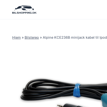
Fortsæt
til
indhold
Hjem
»
Bilstereo
»
Alpine KCE236B minijack kabel til Ipo