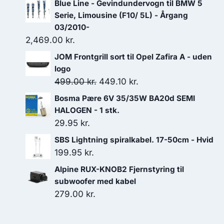
Blue Line - Gevindundervogn til BMW 5
Serie, Limousine (F10/ 5L) - Årgang
03/2010-
2,469.00
kr.
JOM Frontgrill sort til Opel Zafira A - uden
logo
Den
Den
499.00
kr.
449.10
kr.
oprindelige
aktuelle
Bosma Pære 6V 35/35W BA20d SEMI
pris
pris
HALOGEN - 1 stk.
var:
er:
29.95
kr.
499.00 kr..
449.10 kr..
SBS Lightning spiralkabel. 17-50cm - Hvid
199.95
kr.
Alpine RUX-KNOB2 Fjernstyring til
subwoofer med kabel
279.00
kr.