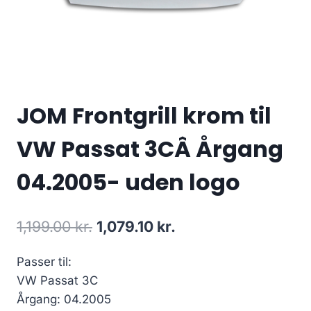
JOM Frontgrill krom til
VW Passat 3CÂ Årgang
04.2005- uden logo
Den
Den
1,199.00
kr.
1,079.10
kr.
oprindelige
aktuelle
Passer til:
pris
pris
VW Passat 3C
var:
er:
Årgang: 04.2005