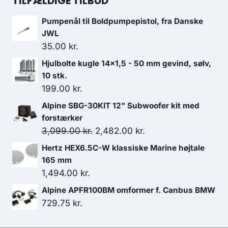
TILFÆLDIGE TILBUD
var:
er:
Pumpenål til Boldpumpepistol, fra Danske
2,508.00 kr..
2,257.20 kr..
JWL
35.00
kr.
Hjulbolte kugle 14x1,5 - 50 mm gevind, sølv,
10 stk.
199.00
kr.
Alpine SBG-30KIT 12" Subwoofer kit med
forstærker
Den
Den
3,099.00
kr.
2,482.00
kr.
oprindelige
aktuelle
Hertz HEX6.5C-W klassiske Marine højtale
pris
pris
165 mm
var:
er:
1,494.00
kr.
3,099.00 kr..
2,482.00 kr..
Alpine APFR100BM omformer f. Canbus BMW
729.75
kr.