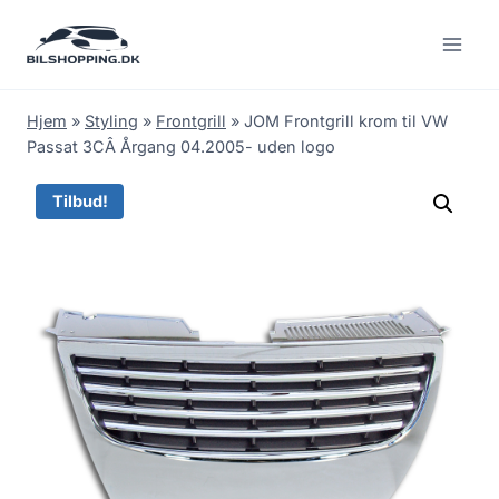
Fortsæt
til
indhold
Hjem
»
Styling
»
Frontgrill
»
JOM Frontgrill krom til VW
Passat 3CÂ Årgang 04.2005- uden logo
Tilbud!