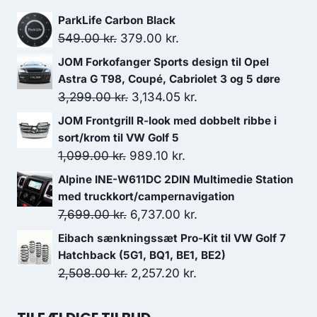
var:
er:
ParkLife Carbon Black
125.00 kr..
100.00 kr..
Den
Den
549.00
kr.
379.00
kr.
oprindelige
aktuelle
JOM Forkofanger Sports design til Opel
pris
pris
Astra G T98, Coupé, Cabriolet 3 og 5 døre
var:
er:
Den
Den
3,299.00
kr.
3,134.05
kr.
549.00 kr..
379.00 kr..
oprindelige
aktuelle
JOM Frontgrill R-look med dobbelt ribbe i
pris
pris
sort/krom til VW Golf 5
var:
er:
Den
Den
1,099.00
kr.
989.10
kr.
3,299.00 kr..
3,134.05 kr..
oprindelige
aktuelle
Alpine INE-W611DC 2DIN Multimedie Station
pris
pris
med truckkort/campernavigation
var:
er:
Den
Den
7,699.00
kr.
6,737.00
kr.
1,099.00 kr..
989.10 kr..
oprindelige
aktuelle
Eibach sænkningssæt Pro-Kit til VW Golf 7
pris
pris
Hatchback (5G1, BQ1, BE1, BE2)
var:
er:
Den
Den
2,508.00
kr.
2,257.20
kr.
7,699.00 kr..
6,737.00 kr..
oprindelige
aktuelle
pris
pris