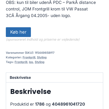
1,199.00 kr..
1,079.10 kr..
OBS: kun til biler udenÂ PDC – ParkÂ distance
control, JOM Frontgrill krom til VW Passat
3CÂ Årgang 04.2005- uden logo.
Køb her
(sponsoreret indhold og priserne er vejledende)
Varenummer (SKU):
1f5449658ff7
Kategorier:
Frontgrill
,
Styling
Tags:
Frontgrill
,
los
,
Styling
Beskrivelse
Beskrivelse
Produktid er
1786
og
4048961041720