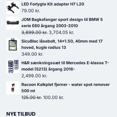
LED Forlygte Kit adapter H7 L20
79.00
kr.
JOM Bagkofanger sport design til BMW 5
serie E60 årgang 2003-2010
Den
Den
3,899.00
kr.
3,704.05
kr.
oprindelige
aktuelle
SicuBloc låsebolt, 14x1.50, 40mm med 17
pris
pris
hoved, kugle radius 13
var:
er:
349.00
kr.
3,899.00 kr..
3,704.05 kr..
H&R sænkningssæt til Mercedes E-klasse T-
model (S213) årgang 2016-
2,499.00
kr.
Racoon Kalkplet fjerner - water spot remover
500 ml
Den
Den
125.00
kr.
100.00
kr.
oprindelige
aktuelle
pris
pris
NYE TILBUD