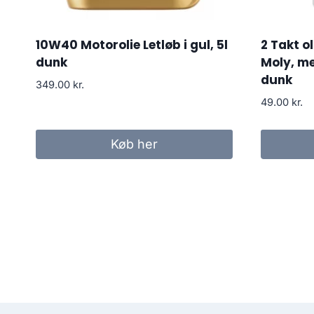
10W40 Motorolie Letløb i gul, 5l
2 Takt ol
dunk
Moly, m
dunk
349.00
kr.
49.00
kr.
Køb her