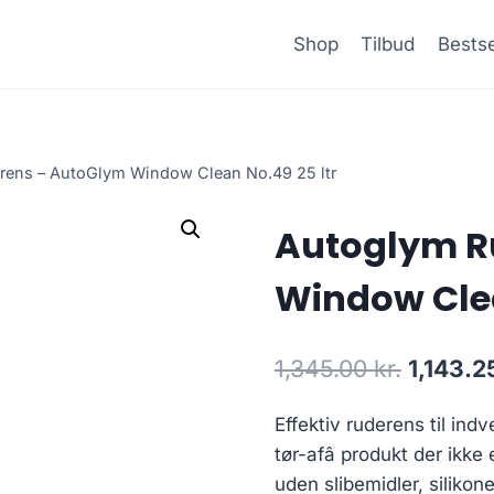
Shop
Tilbud
Bestse
rens – AutoGlym Window Clean No.49 25 ltr
Autoglym R
Window Clea
Den
1,345.00
kr.
1,143.2
oprinde
Effektiv ruderens til ind
pris
tør-afâ produkt der ikke 
var:
uden slibemidler, silikone