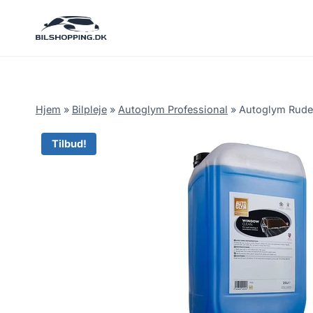
Fortsæt
til
indhold
Hjem
»
Bilpleje
»
Autoglym Professional
»
Autoglym Rude
Tilbud!