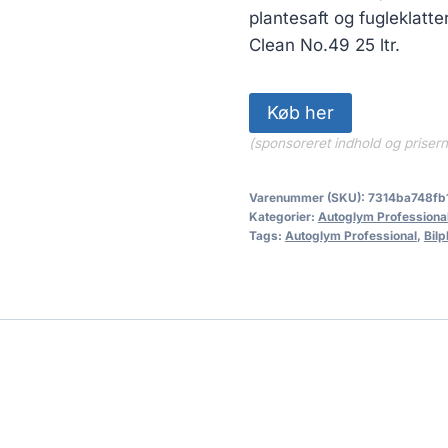
1,345.00
plantesaft og fugleklat
Clean No.49 25 ltr.
Køb her
(sponsoreret indhold og priser
Varenummer (SKU):
7314ba748fb
Kategorier:
Autoglym Professiona
Tags:
Autoglym Professional
,
Bilp