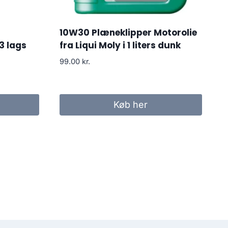
10W30 Plæneklipper Motorolie
3 lags
fra Liqui Moly i 1 liters dunk
99.00
kr.
Køb her