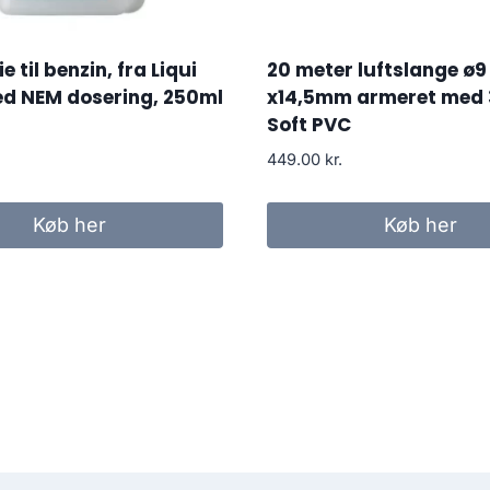
ie til benzin, fra Liqui
20 meter luftslange ø9
ed NEM dosering, 250ml
x14,5mm armeret med 
Soft PVC
449.00
kr.
Køb her
Køb her