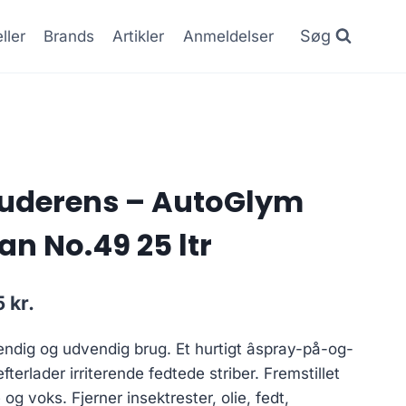
Søg
ller
Brands
Artikler
Anmeldelser
uderens – AutoGlym
n No.49 25 ltr
Den
5
kr.
lige
aktuelle
vendig og udvendig brug. Et hurtigt âspray-på-og-
pris
efterlader irriterende fedtede striber. Fremstillet
er:
 og voks. Fjerner insektrester, olie, fedt,