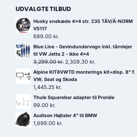
UDVALGTE TILBUD
Husky snekæde 4x4 str. 235 TÃV/Ã-NORM
V5117
689.00
kr.
Blue Line - Gevindundervogn inkl. tårnlejer
til VW Jetta 2 - ikke 4x4
Den
Den
3,299.00
kr.
2,309.30
kr.
oprindelige
aktuelle
Alpine KIT8VWTD monterings kit+disp. 8" f.
pris
pris
VW, Seat og Skoda
var:
er:
1,445.25
kr.
3,299.00 kr..
2,309.30 kr..
Thule Squarebar adapter til Proride
99.00
kr.
Audison Højtaler 4" til BMW
1,699.00
kr.