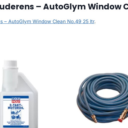
uderens – AutoGlym Window Cle
s – AutoGlym Window Clean No.49 25 ltr
.