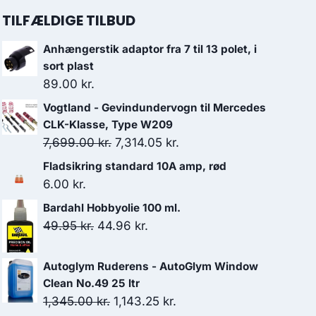
TILFÆLDIGE TILBUD
Anhængerstik adaptor fra 7 til 13 polet, i
sort plast
89.00
kr.
Vogtland - Gevindundervogn til Mercedes
CLK-Klasse, Type W209
Den
Den
7,699.00
kr.
7,314.05
kr.
oprindelige
aktuelle
Fladsikring standard 10A amp, rød
pris
pris
6.00
kr.
var:
er:
Bardahl Hobbyolie 100 ml.
7,699.00 kr..
7,314.05 kr..
Den
Den
49.95
kr.
44.96
kr.
oprindelige
aktuelle
pris
pris
Autoglym Ruderens - AutoGlym Window
var:
er:
Clean No.49 25 ltr
Den
Den
49.95 kr..
44.96 kr..
1,345.00
kr.
1,143.25
kr.