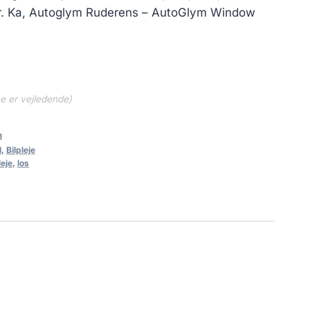
 kr..
1,143.25 kr..
ter. Ka, Autoglym Ruderens – AutoGlym Window
ne er vejledende)
1
l
,
Bilpleje
leje
,
los