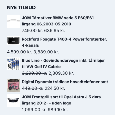
NYE TILBUD
JOM Tårnstiver BMW serie 5 E60/E61
årgang 06.2003-05.2010
Den
Den
749.00
kr.
636.65
kr.
oprindelige
aktuelle
Rockford Fosgate T400-4 Power forstærker,
pris
pris
4-kanals
var:
er:
Den
Den
4,599.00
kr.
3,889.00
kr.
749.00 kr..
636.65 kr..
oprindelige
aktuelle
Blue Line - Gevindundervogn inkl. tårnlejer
pris
pris
til VW Golf IV Cabrio
var:
er:
Den
Den
3,299.00
kr.
2,309.30
kr.
4,599.00 kr..
3,889.00 kr..
oprindelige
aktuelle
Digital Dynamic trådløse hovedtelefoner sæt
pris
pris
Den
Den
449.00
kr.
224.50
kr.
var:
er:
oprindelige
aktuelle
JOM Frontgrill sort til Opel Astra J 5 dørs
3,299.00 kr..
2,309.30 kr..
pris
pris
årgang 2012- - uden logo
var:
er:
Den
Den
1,099.00
kr.
989.10
kr.