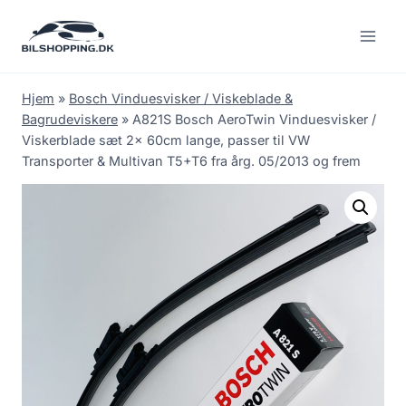
Fortsæt
til
indhold
Hjem
»
Bosch Vinduesvisker / Viskeblade &
Bagrudeviskere
»
A821S Bosch AeroTwin Vinduesvisker /
Viskerblade sæt 2x 60cm lange, passer til VW
Transporter & Multivan T5+T6 fra årg. 05/2013 og frem