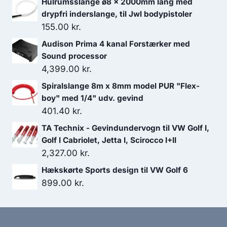
Hulrumsslange ø8 x 2000mm lang med
649.00 kr..
551.65 kr..
drypfri inderslange, til Jwl bodypistoler
155.00
kr.
Audison Prima 4 kanal Forstærker med
Sound processor
4,399.00
kr.
Spiralslange 8m x 8mm model PUR "Flex-
boy" med 1/4" udv. gevind
401.40
kr.
TA Technix - Gevindundervogn til VW Golf I,
Golf I Cabriolet, Jetta I, Scirocco I+II
2,327.00
kr.
Hækskørte Sports design til VW Golf 6
899.00
kr.