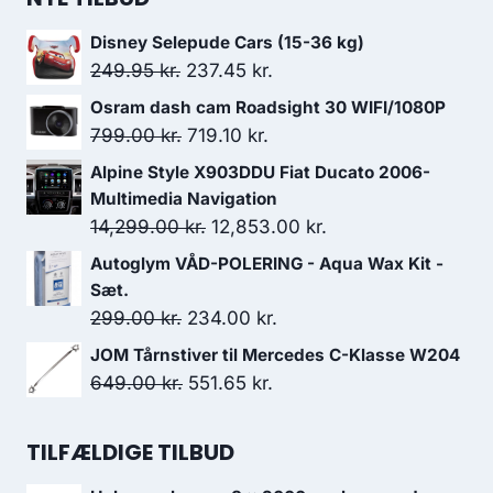
Disney Selepude Cars (15-36 kg)
Den
Den
249.95
kr.
237.45
kr.
oprindelige
aktuelle
Osram dash cam Roadsight 30 WIFI/1080P
pris
pris
Den
Den
799.00
kr.
719.10
kr.
var:
er:
oprindelige
aktuelle
Alpine Style X903DDU Fiat Ducato 2006-
249.95 kr..
237.45 kr..
pris
pris
Multimedia Navigation
var:
er:
Den
Den
14,299.00
kr.
12,853.00
kr.
799.00 kr..
719.10 kr..
oprindelige
aktuelle
Autoglym VÅD-POLERING - Aqua Wax Kit -
pris
pris
Sæt.
var:
er:
Den
Den
299.00
kr.
234.00
kr.
14,299.00 kr..
12,853.00 kr..
oprindelige
aktuelle
JOM Tårnstiver til Mercedes C-Klasse W204
pris
pris
Den
Den
649.00
kr.
551.65
kr.
var:
er:
oprindelige
aktuelle
299.00 kr..
234.00 kr..
pris
pris
TILFÆLDIGE TILBUD
var:
er: