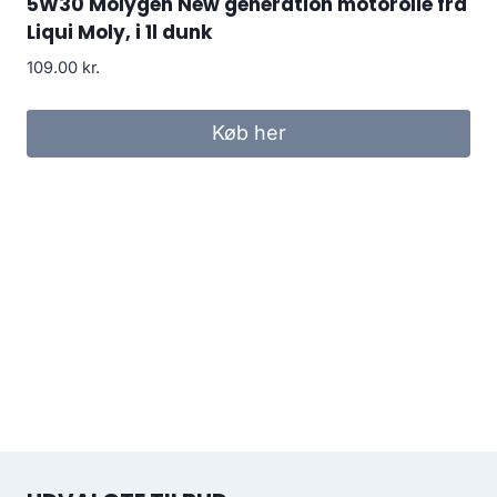
5W30 Molygen New generation motorolie fra
Liqui Moly, i 1l dunk
109.00
kr.
Køb her