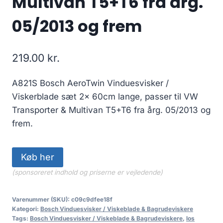
Multivan T5+T6 fra årg.
05/2013 og frem
219.00
kr.
A821S Bosch AeroTwin Vinduesvisker /
Viskerblade sæt 2x 60cm lange, passer til VW
Transporter & Multivan T5+T6 fra årg. 05/2013 og
frem.
Køb her
(sponsoreret indhold og priserne er vejledende)
Varenummer (SKU):
c09c9dfee18f
Kategori:
Bosch Vinduesvisker / Viskeblade & Bagrudeviskere
Tags:
Bosch Vinduesvisker / Viskeblade & Bagrudeviskere
,
los