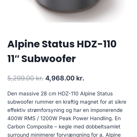
Alpine Status HDZ-110
11″ Subwoofer
Den
Den
5,299.00
kr.
4,968.00
kr.
oprindelige
aktuelle
Den massive 28 cm HDZ-110 Alpine Status
pris
pris
subwoofer rummer en kraftig magnet for at sikre
var:
er:
effektiv strømforsyning og har en imponerende
5,299.00 kr..
4,968.00 kr..
400W RMS / 1200W Peak Power Handling. En
Carbon Composite – kegle med dobbeltsamlet
surround minimerer forvrængning for a, Alpine