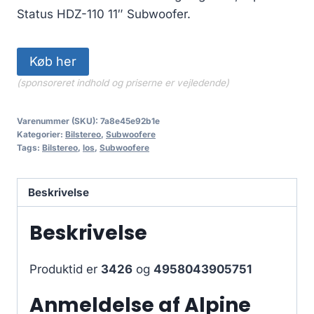
Status HDZ-110 11″ Subwoofer.
Køb her
(sponsoreret indhold og priserne er vejledende)
Varenummer (SKU):
7a8e45e92b1e
Kategorier:
Bilstereo
,
Subwoofere
Tags:
Bilstereo
,
los
,
Subwoofere
Beskrivelse
Beskrivelse
Produktid er
3426
og
4958043905751
Anmeldelse af Alpine