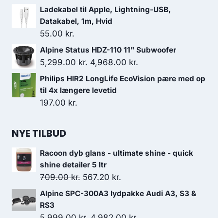
Ladekabel til Apple, Lightning-USB,
Datakabel, 1m, Hvid
55.00
kr.
Alpine Status HDZ-110 11" Subwoofer
Den
Den
5,299.00
kr.
4,968.00
kr.
oprindelige
aktuelle
Philips HIR2 LongLife EcoVision pære med op
pris
pris
til 4x længere levetid
var:
er:
197.00
kr.
5,299.00 kr..
4,968.00 kr..
NYE TILBUD
Racoon dyb glans - ultimate shine - quick
shine detailer 5 ltr
Den
Den
709.00
kr.
567.20
kr.
oprindelige
aktuelle
Alpine SPC-300A3 lydpakke Audi A3, S3 &
pris
pris
RS3
var:
er:
Den
Den
5,999.00
kr.
4,982.00
kr.