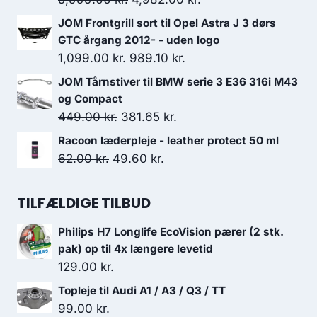
709.00 kr..
567.20 kr..
oprindelige
aktuelle
JOM Frontgrill sort til Opel Astra J 3 dørs
pris
pris
GTC årgang 2012- - uden logo
var:
er:
Den
Den
1,099.00
kr.
989.10
kr.
5,999.00 kr..
4,982.00 kr..
oprindelige
aktuelle
JOM Tårnstiver til BMW serie 3 E36 316i M43
pris
pris
og Compact
var:
er:
Den
Den
449.00
kr.
381.65
kr.
1,099.00 kr..
989.10 kr..
oprindelige
aktuelle
Racoon læderpleje - leather protect 50 ml
pris
pris
Den
Den
62.00
kr.
49.60
kr.
var:
er:
oprindelige
aktuelle
449.00 kr..
381.65 kr..
pris
pris
TILFÆLDIGE TILBUD
var:
er:
Philips H7 Longlife EcoVision pærer (2 stk.
62.00 kr..
49.60 kr..
pak) op til 4x længere levetid
129.00
kr.
Topleje til Audi A1 / A3 / Q3 / TT
99.00
kr.