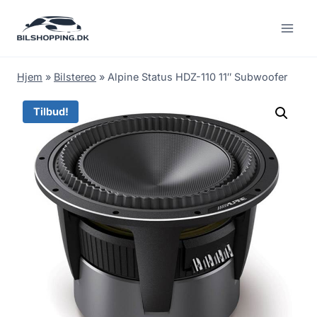
Fortsæt
til
indhold
Hjem
»
Bilstereo
»
Alpine Status HDZ-110 11″ Subwoofer
Tilbud!