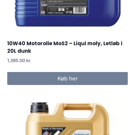
10W40 Motorolie MoS2 – Liqui moly, Letløb i
20L dunk
1,395.00
kr.
Køb her