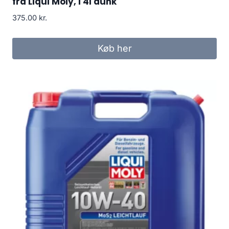
fra Liqui Moly, i 4l dunk
375.00
kr.
Køb her