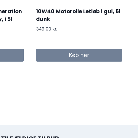
eration
10W40 Motorolie Letløb i gul, 5l
 i 5l
dunk
349.00
kr.
Køb her