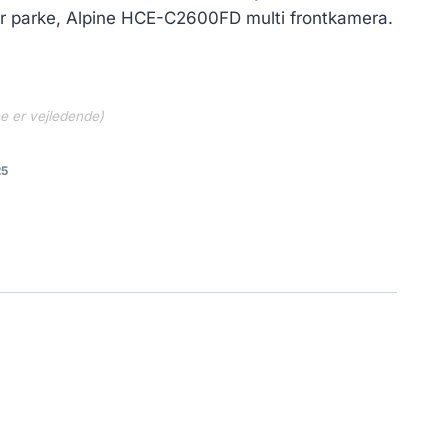
0 kr..
1,988.00 kr..
 parke, Alpine HCE-C2600FD multi frontkamera.
ne er vejledende)
25