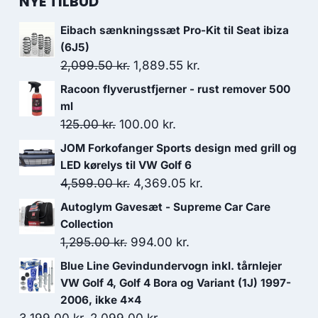
NYE TILBUD
Eibach sænkningssæt Pro-Kit til Seat ibiza
(6J5)
Den
Den
2,099.50
kr.
1,889.55
kr.
oprindelige
aktuelle
Racoon flyverustfjerner - rust remover 500
pris
pris
ml
var:
er:
Den
Den
125.00
kr.
100.00
kr.
2,099.50 kr..
1,889.55 kr..
oprindelige
aktuelle
JOM Forkofanger Sports design med grill og
pris
pris
LED kørelys til VW Golf 6
var:
er:
Den
Den
4,599.00
kr.
4,369.05
kr.
125.00 kr..
100.00 kr..
oprindelige
aktuelle
Autoglym Gavesæt - Supreme Car Care
pris
pris
Collection
var:
er:
Den
Den
1,295.00
kr.
994.00
kr.
4,599.00 kr..
4,369.05 kr..
oprindelige
aktuelle
Blue Line Gevindundervogn inkl. tårnlejer
pris
pris
VW Golf 4, Golf 4 Bora og Variant (1J) 1997-
var:
er:
2006, ikke 4x4
Den
Den