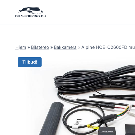
Fortsæt
til
indhold
Hjem
»
Bilstereo
»
Bakkamera
»
Alpine HCE-C2600FD mult
Tilbud!