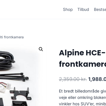
Shop
Tilbud
Bestse
i frontkamera
Alpine HCE
frontkamer
Den
2,359.00
kr.
1,988.
oprinde
Et bredt billedområde gi
pris
veje eller omkring blokere
var:
vinkler hos SUV’er, minib