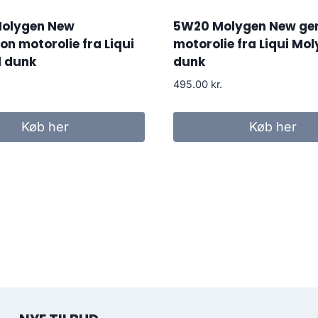
olygen New
5W20 Molygen New gen
on motorolie fra Liqui
motorolie fra Liqui Moly,
l dunk
dunk
495.00
kr.
Køb her
Køb her