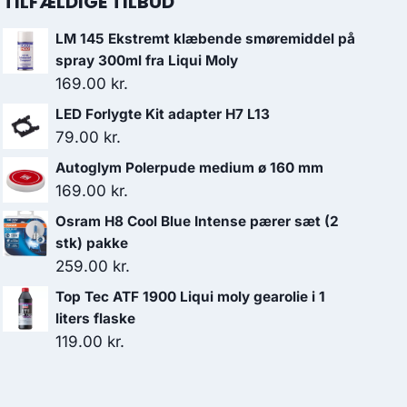
TILFÆLDIGE TILBUD
LM 145 Ekstremt klæbende smøremiddel på
spray 300ml fra Liqui Moly
169.00
kr.
LED Forlygte Kit adapter H7 L13
79.00
kr.
Autoglym Polerpude medium ø 160 mm
169.00
kr.
Osram H8 Cool Blue Intense pærer sæt (2
stk) pakke
259.00
kr.
Top Tec ATF 1900 Liqui moly gearolie i 1
liters flaske
119.00
kr.