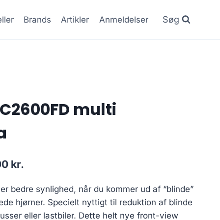
Søg
ller
Brands
Artikler
Anmeldelser
-C2600FD multi
a
Den
00
kr.
lige
aktuelle
ver bedre synlighed, når du kommer ud af “blinde”
pris
de hjørner. Specielt nyttigt til reduktion af blinde
er:
usser eller lastbiler. Dette helt nye front-view