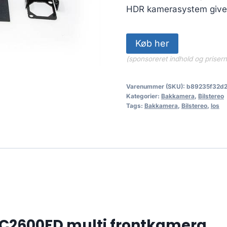
2,359.0
HDR kamerasystem giver
Køb her
(sponsoreret indhold og priser
Varenummer (SKU):
b89235f32d
Kategorier:
Bakkamera
,
Bilstereo
Tags:
Bakkamera
,
Bilstereo
,
los
-C2600FD multi frontkamera