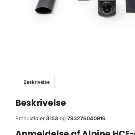
Beskrivelse
Beskrivelse
Produktid er
3153
og
793276040916
Anmeldelse af Alpine HCE