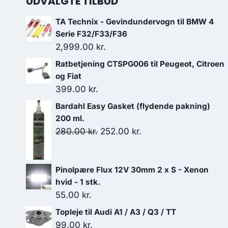
UDVALGTE TILBUD
TA Technix - Gevindundervogn til BMW 4
Serie F32/F33/F36
2,999.00
kr.
Ratbetjening CTSPG006 til Peugeot, Citroen
og Fiat
399.00
kr.
Bardahl Easy Gasket (flydende pakning)
200 ml.
Den
Den
280.00
kr.
252.00
kr.
oprindelige
aktuelle
pris
pris
Pinolpære Flux 12V 30mm 2 x S - Xenon
var:
er:
hvid - 1 stk.
280.00 kr..
252.00 kr..
55.00
kr.
Topleje til Audi A1 / A3 / Q3 / TT
99.00
kr.