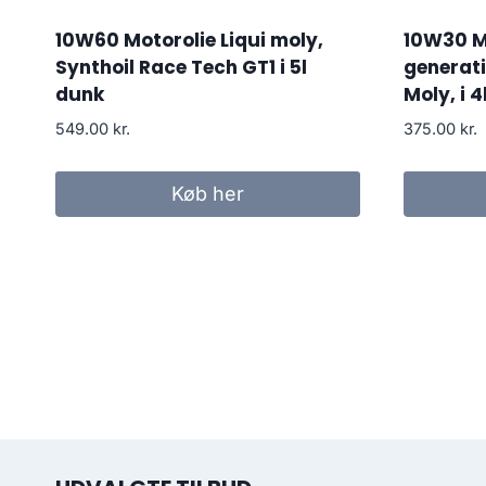
10W60 Motorolie Liqui moly,
10W30 M
Synthoil Race Tech GT1 i 5l
generati
dunk
Moly, i 4
549.00
kr.
375.00
kr.
Køb her