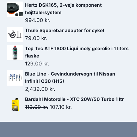
538.00 kr..
457.30 kr..
Hertz DSK165, 2-vejs komponent
højttalersystem
994.00
kr.
Thule Squarebar adapter for cykel
79.00
kr.
Top Tec ATF 1800 Liqui moly gearolie i 1 liters
flaske
129.00
kr.
Blue Line - Gevindundervogn til Nissan
Infiniti Q30 (H15)
2,439.00
kr.
Bardahl Motorolie - XTC 20W/50 Turbo 1 ltr
Den
Den
119.00
kr.
107.10
kr.
oprindelige
aktuelle
pris
pris
var:
er: