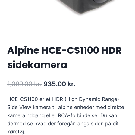
Alpine HCE-CS1100 HDR
sidekamera
Den
Den
1,099.00
kr.
935.00
kr.
oprindelige
aktuelle
HCE-CS1100 er et HDR (High Dynamic Range)
pris
pris
Side View kamera til alpine enheder med direkte
var:
er:
kameraindgang eller RCA-forbindelse. Du kan
1,099.00 kr..
935.00 kr..
dermed se hvad der foregår langs siden på dit
køretøj.