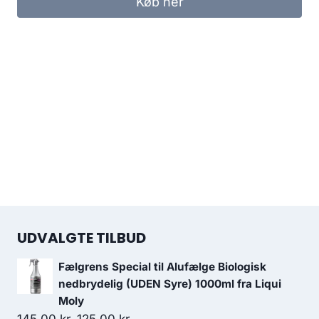
Køb her
UDVALGTE TILBUD
Fælgrens Special til Alufælge Biologisk
nedbrydelig (UDEN Syre) 1000ml fra Liqui
Moly
Den
Den