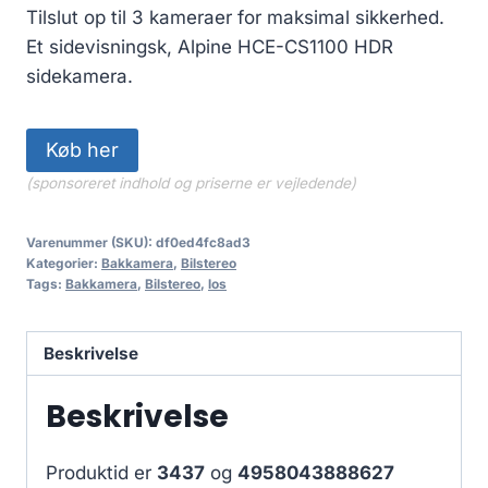
Tilslut op til 3 kameraer for maksimal sikkerhed.
Et sidevisningsk, Alpine HCE-CS1100 HDR
sidekamera.
Køb her
(sponsoreret indhold og priserne er vejledende)
Varenummer (SKU):
df0ed4fc8ad3
Kategorier:
Bakkamera
,
Bilstereo
Tags:
Bakkamera
,
Bilstereo
,
los
Beskrivelse
Beskrivelse
Produktid er
3437
og
4958043888627