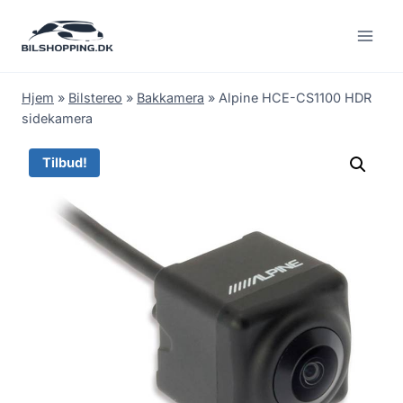
Fortsæt
til
indhold
Hjem
»
Bilstereo
»
Bakkamera
»
Alpine HCE-CS1100 HDR
sidekamera
Tilbud!