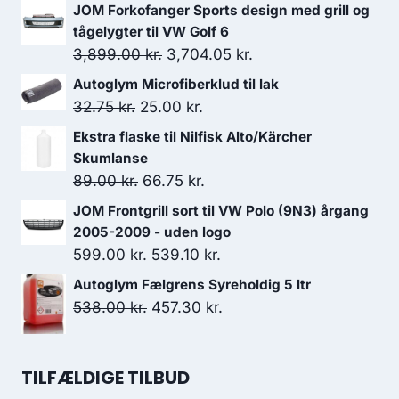
JOM Forkofanger Sports design med grill og
tågelygter til VW Golf 6
Den
Den
3,899.00
kr.
3,704.05
kr.
oprindelige
aktuelle
Autoglym Microfiberklud til lak
pris
pris
Den
Den
32.75
kr.
25.00
kr.
var:
er:
oprindelige
aktuelle
Ekstra flaske til Nilfisk Alto/Kärcher
3,899.00 kr..
3,704.05 kr..
pris
pris
Skumlanse
var:
er:
Den
Den
89.00
kr.
66.75
kr.
32.75 kr..
25.00 kr..
oprindelige
aktuelle
JOM Frontgrill sort til VW Polo (9N3) årgang
pris
pris
2005-2009 - uden logo
var:
er:
Den
Den
599.00
kr.
539.10
kr.
89.00 kr..
66.75 kr..
oprindelige
aktuelle
Autoglym Fælgrens Syreholdig 5 ltr
pris
pris
Den
Den
538.00
kr.
457.30
kr.
var:
er:
oprindelige
aktuelle
599.00 kr..
539.10 kr..
pris
pris
TILFÆLDIGE TILBUD
var:
er: