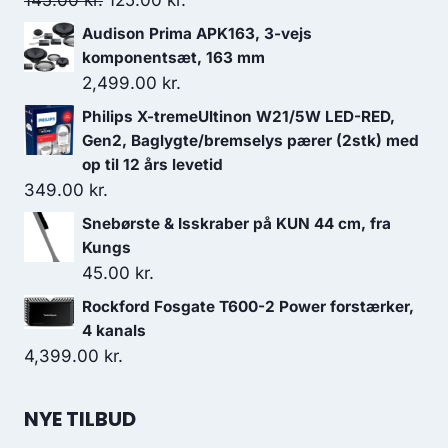
145.00
kr.
125.00
kr.
oprindelige
aktuelle
Audison Prima APK163, 3-vejs
pris
pris
komponentsæt, 163 mm
var:
er:
2,499.00
kr.
145.00 kr..
125.00 kr..
Philips X-tremeUltinon W21/5W LED-RED,
Gen2, Baglygte/bremselys pærer (2stk) med
op til 12 års levetid
349.00
kr.
Snebørste & Isskraber på KUN 44 cm, fra
Kungs
45.00
kr.
Rockford Fosgate T600-2 Power forstærker,
4 kanals
4,399.00
kr.
NYE TILBUD