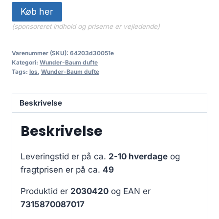
Køb her
(sponsoreret indhold og priserne er vejledende)
Varenummer (SKU):
64203d30051e
Kategori:
Wunder-Baum dufte
Tags:
los
,
Wunder-Baum dufte
Beskrivelse
Beskrivelse
Leveringstid er på ca.
2-10 hverdage
og
fragtprisen er på ca.
49
Produktid er
2030420
og EAN er
7315870087017