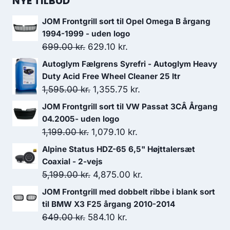
NYE TILBUD
JOM Frontgrill sort til Opel Omega B årgang
1994-1999 - uden logo
Den
Den
699.00
kr.
629.10
kr.
oprindelige
aktuelle
Autoglym Fælgrens Syrefri - Autoglym Heavy
pris
pris
Duty Acid Free Wheel Cleaner 25 ltr
var:
er:
Den
Den
1,595.00
kr.
1,355.75
kr.
699.00 kr..
629.10 kr..
oprindelige
aktuelle
JOM Frontgrill sort til VW Passat 3CÂ Årgang
pris
pris
04.2005- uden logo
var:
er:
Den
Den
1,199.00
kr.
1,079.10
kr.
1,595.00 kr..
1,355.75 kr..
oprindelige
aktuelle
Alpine Status HDZ-65 6,5" Højttalersæt
pris
pris
Coaxial - 2-vejs
var:
er:
Den
Den
5,199.00
kr.
4,875.00
kr.
1,199.00 kr..
1,079.10 kr..
oprindelige
aktuelle
JOM Frontgrill med dobbelt ribbe i blank sort
pris
pris
til BMW X3 F25 årgang 2010-2014
var:
er:
Den
Den
649.00
kr.
584.10
kr.
5,199.00 kr..
4,875.00 kr..