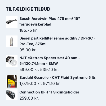
oprindelige
aktuelle
pris
pris
TILFÆLDIGE TILBUD
var:
er:
Bosch Aerotwin Plus 475 mm/ 19"
649.00 kr..
584.10 kr..
forrudeviskerblad
185.75
kr.
Diesel partikelfilter rense additiv / DPFSC -
Pro-Tec, 375ml
95.00
kr.
NJT eXstrem Spacer sæt 40 mm -
5x120,74,1mm - BMW
Den
Den
599.00
kr.
539.10
kr.
oprindelige
aktuelle
Bardahl Gearolie - CVT Fluid Syntronic 5 ltr.
pris
pris
Den
Den
1,079.00
kr.
971.10
kr.
var:
er:
oprindelige
aktuelle
Connection BFH 11 Sikringsholder
599.00 kr..
539.10 kr..
pris
pris
259.00
kr.
var:
er: