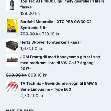
Top Tec ATF 1800 Liqui moly gearolie i 1 liters
flaske
129.00
kr.
Bardahl Motorolie - XTC PSA 0W30 C2
Syntronic 5 ltr
Den
Den
799.00
kr.
719.10
kr.
oprindelige
aktuelle
Hertz DPower forstærker 1 kanal
pris
pris
1,674.00
kr.
var:
er:
JOM Frontgrill med honeycomb gitter i sort
799.00 kr..
719.10 kr..
med rød/krom liste til VW Golf 7 årgang
2017-
Den
Den
999.00
kr.
899.10
kr.
oprindelige
aktuelle
TA Technix - Gevindundervogn til BMW 5
pris
pris
Serie Limousine - Type E60
var:
er:
2,702.00
kr.
999.00 kr..
899.10 kr..