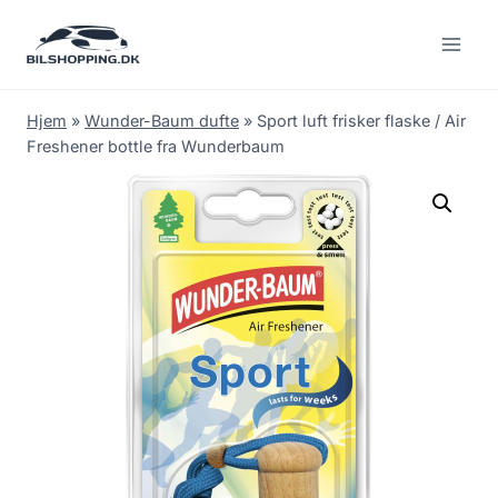
Fortsæt
til
indhold
Hjem
»
Wunder-Baum dufte
»
Sport luft frisker flaske / Air
Freshener bottle fra Wunderbaum